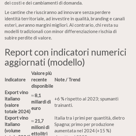
dei costi e dei cambiamenti di domanda.
Le cantine che riusciranno ad innovare senza perdere
identità territoriale, ad investire in qualità, branding e canali
esteri, avranno margini migliori. Al contrario, chi resta su
modelli tradizionali con minor differenziazione rischia di
subire perdite di valore.
Report con indicatori numerici
aggiornati (modello)
Valore più
Indicatore
recente
Note / Trend
disponibile
Export vino
≈
8,1
italiano
+6 % rispetto al 2023; spumanti
miliardi di
(valore
trainanti.
euro
totale 2024)
Export vino
Italia tra i primi per quantità, dietro
≈
21,7
italiano
Spagna; primo per produzione
milioni di
(volume
aumentata nel 2024 (+15 %)
ettolitri