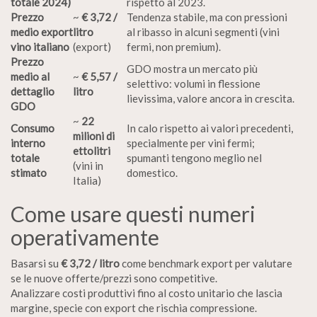
totale 2024)
rispetto al 2023.
Prezzo
~
€ 3,72 /
Tendenza stabile, ma con pressioni
medio export
litro
al ribasso in alcuni segmenti (vini
vino italiano
(export)
fermi, non premium).
Prezzo
GDO mostra un mercato più
medio al
~
€ 5,57 /
selettivo: volumi in flessione
dettaglio
litro
lievissima, valore ancora in crescita.
GDO
~
22
Consumo
In calo rispetto ai valori precedenti,
milioni di
interno
specialmente per vini fermi;
ettolitri
totale
spumanti tengono meglio nel
(vini in
stimato
domestico.
Italia)
Come usare questi numeri
operativamente
Basarsi su
€ 3,72 / litro
come benchmark export per valutare
se le nuove offerte/prezzi sono competitive.
Analizzare costi produttivi fino al costo unitario che lascia
margine, specie con export che rischia compressione.