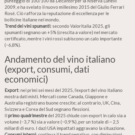
punteggio di 100/100 da
Decanter
per la Riserva Lunelli
2009, e ha svelato il nuovo millesimo 2015 del Giulio Ferrari
Rosé. Ciò rafforza la reputazione di eccellenza per le
bollicine italiane nel mondo.
Trend dei vini spumanti
: secondo Valoritalia 2025, gli
spumanti segnano un +5% (crescita a valore) nel mercato
certificato, mentre i vini rossi subiscono un calo importante
(−6,8%).
Andamento del vino italiano
(export, consumi, dati
economici)
Export
: nei primi sei mesi del 2025, l’export del vino italiano
mostra dati misti. Mercati come Canada, Giappone e
Australia registrano buone crescite; al contrario, UK, Cina,
Svizzera e Corea del Sud segnano flessioni.
Il
primo quadrimestre
del 2025 chiude con export in calo sia a
volume (−3,7 %) sia a valore (−0,9 %), per un totale di ~ 2,5
miliardi di euro. I dazi USA impattati aggravano la situazione.
Consumi interni
: continua il trend negativo, con diminuzioni