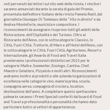
voti pervenuti dai lettori sul sito web della rivista. I vincitori
saranno annunciati durante la serata di gala del Premio,
presentata dall’editore italiano della rivista Pamela Raeli, dal
giornalista Giuseppe Di Tommaso della “
Vita in diretta
” e da
Andrea Monteforte, musicista e compositore. I
riconoscimenti da assegnare ricoprono tutti gli ambiti della
Ristorazione, dell’Ospitalità e del Turismo. Oltre al
Ristorante dell’Anno, con le sottocategorie Classico, In
Città, Fuori Città, Trattorie, di Mare e all’Hotel dell’Anno, con
le sottocategorie In Città, Fuori Città, Agriturismo, Resort e
Internazionale, gli Awards di Food and Travel Italia
premieranno i professionisti distintisi nel 2021 per le
categorie Maître, Sommelier, Enologo, Cantina, Chef,
Maestro Gelatiere, Pizzaiolo e molti altri. Riconoscimenti
andranno inoltre ai prodotti e alle aziende/organizzazioni di
eccellenza nelle categorie vino, materia prima, scuola,
compagnia aerea, compagnia di crociera, location,
destinazione dell’anno. A completare questo spettacolare
palmarès saranno i Premi Speciali conferiti dal board di Food
and Travel a professionalità e personalità che hanno dato
particolare lustro ai settori di appartenenza.