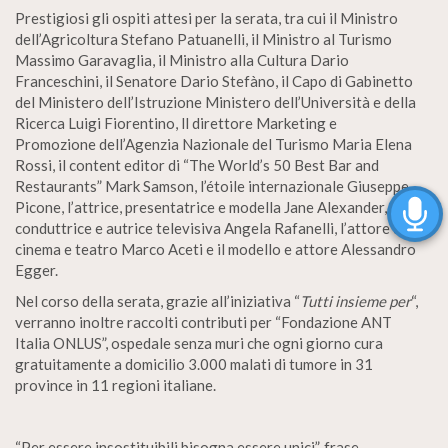
Prestigiosi gli ospiti attesi per la serata, tra cui il Ministro
dell’Agricoltura Stefano Patuanelli, il Ministro al Turismo
Massimo Garavaglia, il Ministro alla Cultura Dario
Franceschini, il Senatore Dario Stefàno, il Capo di Gabinetto
del Ministero dell’Istruzione Ministero dell’Università e della
Ricerca Luigi Fiorentino, ll direttore Marketing e
Promozione dell’Agenzia Nazionale del Turismo Maria Elena
Rossi, il content editor di “The World’s 50 Best Bar and
Restaurants” Mark Samson, l’étoile internazionale Giuseppe
Picone, l’attrice, presentatrice e modella Jane Alexander, la
conduttrice e autrice televisiva Angela Rafanelli, l’attore di
cinema e teatro Marco Aceti e il modello e attore Alessandro
Egger.
Nel corso della serata, grazie all’iniziativa “
Tutti
insieme per
“,
verranno inoltre raccolti contributi per “Fondazione ANT
Italia ONLUS”, ospedale senza muri che ogni giorno cura
gratuitamente a domicilio 3.000 malati di tumore in 31
province in 11 regioni italiane.
“Per essere insostituibili bisogna essere unici”, frase