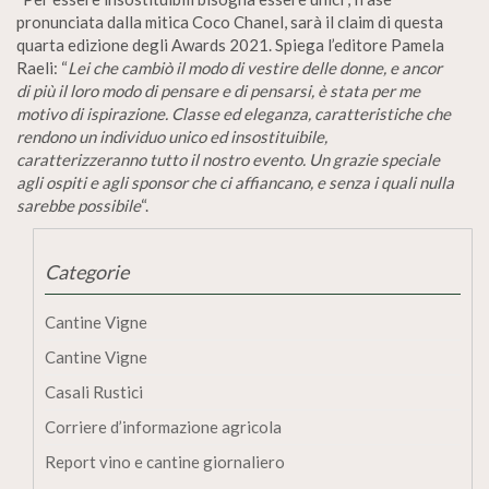
pronunciata dalla mitica Coco Chanel, sarà il claim di questa
quarta edizione degli Awards 2021. Spiega l’editore Pamela
Raeli: “
Lei
che
cambiò
il
modo
di
vestire
delle
donne,
e ancor
di più il loro modo di pensare e di pensarsi, è stata per me
motivo di ispirazione. Classe ed eleganza,
caratteristiche che
rendono un individuo unico ed insostituibile,
caratterizzeranno tutto
il
nostro
evento. Un
grazie speciale
agli ospiti e agli sponsor che ci affiancano, e senza i quali nulla
sarebbe possibile
“.
Categorie
Cantine Vigne
Cantine Vigne
Casali Rustici
Corriere d’informazione agricola
Report vino e cantine giornaliero