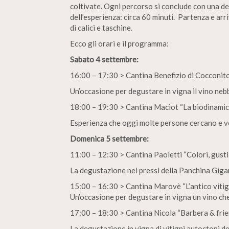
coltivate. Ogni percorso si conclude con una d
dell’esperienza: circa 60 minuti. Partenza e arr
di calici e taschine.
Ecco gli orari e il programma:
Sabato 4 settembre:
16:00 – 17:30 > Cantina Benefizio di Cocconito
Un’occasione per degustare in vigna il vino nebb
18:00 – 19:30 > Cantina Maciot “La biodinamic
Esperienza che oggi molte persone cercano e 
Domenica 5 settembre:
11:00 – 12:30 > Cantina Paoletti “Colori, gust
La degustazione nei pressi della Panchina Gigan
15:00 – 16:30 > Cantina Marovè “L’antico vitig
Un’occasione per degustare in vigna un vino che 
17:00 – 18:30 > Cantina Nicola “Barbera & frie
La degustazione in vigna di vitigni autoctoni d