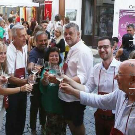
Ca
Ca
Cas
Co
Re
Co
Ag
As
Ca
Co
Dis
Do
En
Fi