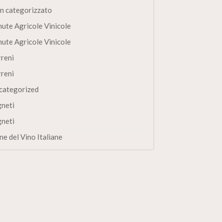
n categorizzato
nute Agricole Vinicole
nute Agricole Vinicole
rreni
rreni
categorized
gneti
gneti
ne del Vino Italiane