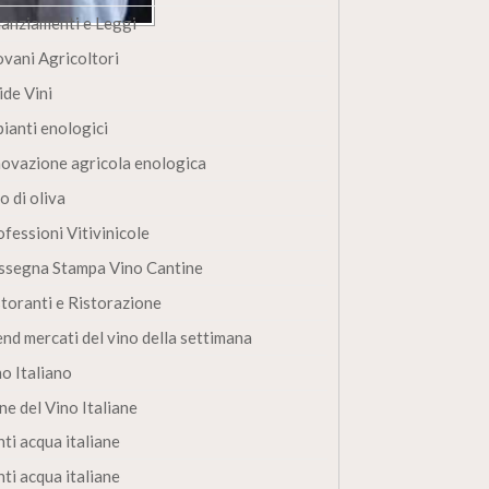
nanziamenti e Leggi
ovani Agricoltori
ide Vini
pianti enologici
novazione agricola enologica
o di oliva
fessioni Vitivinicole
ssegna Stampa Vino Cantine
storanti e Ristorazione
end mercati del vino della settimana
no Italiano
ne del Vino Italiane
ti acqua italiane
ti acqua italiane