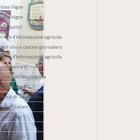
ntine Vigne
ntine Vigne
ali Rustici
rriere d’informazione agricola
port vino e cantine giornaliero
rriere d'informazione agricola
roalimentare
sociazioni di categoria
ntine Italiane
nsorzi di Turela vino
tillati Italiani
nne e Vino
oturismo
ere ed Eventi