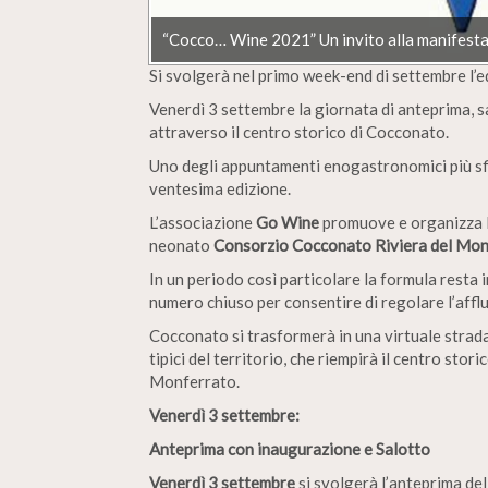
“Cocco… Wine 2021” Un invito alla manifesta
Si svolgerà nel primo week-end di settembre l’
Venerdì 3 settembre la giornata di anteprima, 
attraverso il centro storico di Cocconato.
Uno degli appuntamenti enogastronomici più sfi
ventesima edizione.
L’associazione
Go Wine
promuove e organizza l’
neonato
Consorzio Cocconato Riviera del Mon
In un periodo così particolare la formula resta
numero chiuso per consentire di regolare l’aff
Cocconato si trasformerà in una virtuale strada d
tipici del territorio, che riempirà il centro sto
Monferrato.
Venerdì 3 settembre:
Anteprima con inaugurazione e Salotto
Venerdì 3 settembre
si svolgerà l’anteprima de