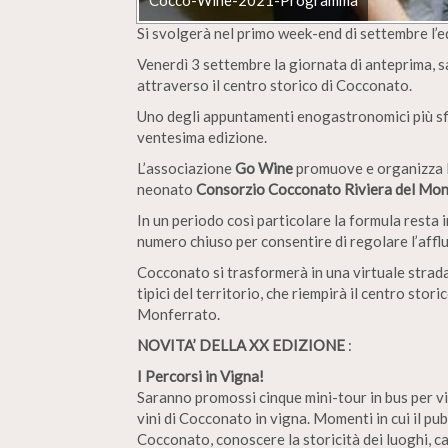
Si svolgerà nel primo week-end di settembre l’
Venerdì 3 settembre la giornata di anteprima, 
attraverso il centro storico di Cocconato.
Uno degli appuntamenti enogastronomici più sfi
ventesima edizione.
L’associazione
Go Wine
promuove e organizza l’
neonato
Consorzio Cocconato Riviera del Mon
In un periodo così particolare la formula resta
numero chiuso per consentire di regolare l’aff
Cocconato si trasformerà in una virtuale strada d
tipici del territorio, che riempirà il centro sto
Monferrato.
NOVITA’ DELLA XX EDIZIONE
:
I Percorsi in Vigna!
Saranno promossi cinque mini-tour in bus per vi
vini di Cocconato in vigna. Momenti in cui il pu
Cocconato, conoscere la storicità dei luoghi, 