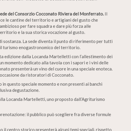
sede del Consorzio Cocconato Riviera del Monferrato.
Il
e le cantine del territorio e artigiani del gusto che
 ambizioso per fare squadra e dare più forza alle
rritorio e la sua storica vocazione al gusto.
i sostanza. La sede diventa il punto di riferimento per tutti
 il turismo enogastronomico del territorio.
ta edizione dalla Locanda Martelletti con l’allestimento dei
un momento dedicato alla tavola con i sapori e i vini delle
onato presenterà un vino del cuore in una speciale enoteca.
 l’occasione da ristoratori di Cocconato.
olo in questo speciale momento e non presenti ai banchi
lusiva degustazione.
dalla Locanda Martelletti, uno proposto dall’Agriturismo
 prenotazione: il pubblico può scegliere fra diverse formule
 il centro storico presenterà alcuni temi speciali, rispetto