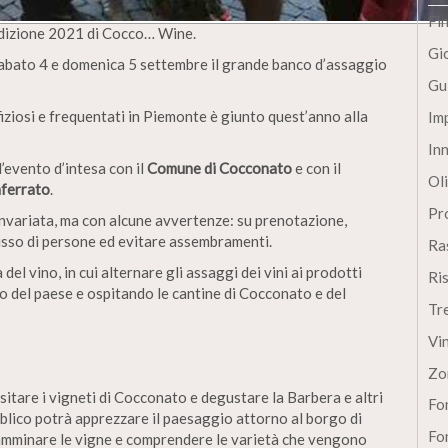
Fi
edizione 2021 di Cocco… Wine.
Gi
sabato 4 e domenica 5 settembre il grande banco d’assaggio
Gu
ziosi e frequentati in Piemonte è giunto quest’anno alla
Im
In
evento d’intesa con il
Comune di Cocconato
e con il
Oli
ferrato
.
Pro
 invariata, ma con alcune avvertenze: su prenotazione,
lusso di persone ed evitare assembramenti.
Ra
el vino, in cui alternare gli assaggi dei vini ai prodotti
Ri
rico del paese e ospitando le cantine di Cocconato e del
Tr
Vi
Zo
sitare i vigneti di Cocconato e degustare la Barbera e altri
Fon
bblico potrà apprezzare il paesaggio attorno al borgo di
Fon
camminare le vigne e comprendere le varietà che vengono