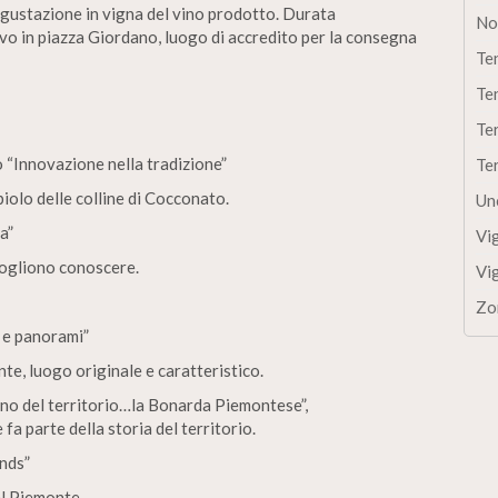
egustazione in vigna del vino prodotto. Durata
No
ivo in piazza Giordano, luogo di accredito per la consegna
Te
Te
Te
 “Innovazione nella tradizione”
Te
iolo delle colline di Cocconato.
Un
a”
Vi
vogliono conoscere.
Vi
Zo
i e panorami”
te, luogo originale e caratteristico.
no del territorio…la Bonarda Piemontese”,
fa parte della storia del territorio.
nds”
el Piemonte.