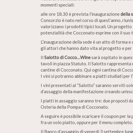
momenti speciali:
alle ore 18.30 è prevista l’inaugurazione
della 
Consorzio è nato nel corso di quest’anno, riunisc
valorizzano i prodotti tipici locali. Un progetto
potenzialità che Cocconato esprime con il suo te
L’inaugurazione della sede è un atto di forma e d
gli attori che hanno dato vita al progetto e per
Il
Salotto di Cocco…Wine
sarà ospitato in ques
tavoli in piazza Statuto. Il Salotto rappresenta 
cantine di Cocconato. Qui ogni cantina di Cocc
I vini si potranno abbinare a piatti studiati per
I vini presentati al “Salotto” saranno serviti s
d’assaggio della manifestazione creando un’esc
I piatti in assaggio saranno tre: due proposti 
Osteria della Pompa di Cocconato.
A seguire è possibile scaricare il coupon per la
fra un solo piatto, oppure per il menu completo.
Il Banco d’assaggio di venerdì 3 settembre lungo