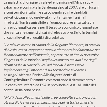
La malattia, di origine virale ed endemica nell’Africa sub –
sahariana e confinata in Sardegna sino al 2007, si è diffusa in
alcuni territori italiani e sta colpendo suini e cinghiali
selvatici, causando un’elevata mortalità negli animali
infettati. Non trasmissibile all’uomo, rappresenta tuttavia
una problematica seria per il tessuto economico piemontese
che vanta allevamenti di suini di elevato prestigio in termini
di capi allevati e di qualità di prodotto.
“
Le misure messe in campo dalla Regione Piemonte, in termini
di biosicurezza, rappresentano un elemento fondamentale per
il contenimento dell’epidemia, soprattutto al fine di prevenire
l’ingresso delle infezioni negli allevamenti ma alla luce degli
ultimi casi e al ridistribuirsi dei focolai, è necessario
implementare gli interventi sul territorio e rivedere i
sostegni
” afferma
Enrico Allasia, presidente di
Confagricoltura Piemonte
commentando il ritrovamento di
un cadavere infetto da PSA in provincia di Asti, al limite dei
confini della zona rossa.
“
Molti degli allevamenti nelle aree coinvolte sono ancora in
attesa di ricevere il completamento dei ristori promessi e