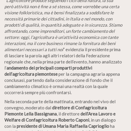
“
L’agricoltore produce seguendo i cicli della natura, la sua
però attività non è fine a sé stessa, come vorrebbe una certa
visione folkloristica, ma è bensì finalizzata a soddisfare le
necessità primarie dei cittadini, in Italia e nel mondo, con
prodotti di qualità, in quantità adeguate e in sicurezza. Stiamo
affrontando, come imprenditori, un forte cambiamento del
settore: oggi, l’agricoltura è un’attività economica con tante
interazioni, ma il core business rimane la fornitura dei beni
alimentari necessari a tutti noi
” evidenzia il presidente prima
di lasciare la parola agli altri relatori della Federazione
regionale che, nella prima parte dell’evento, hanno analizzato
l’
andamento dei principali comparti produttivi
dell’agricoltura piemontese
per la campagna agraria appena
conclusasi, partendo dalla considerazione di fondo che il
cambiamento climatico è ormai una realtà con la quale
occorrerà sempre più confrontarsi.
Nella seconda parte della mattinata, entrando nel vivo del
convegno, moderato dal
direttore di Confagricoltura
Piemonte Lella Bassignana
, il direttore
dell’Area Lavoro e
Welfare di Confagricoltura Roberto Caponi
, in un dialogo
con la
presidente di Umana Maria Raffaella Caprioglio
ha