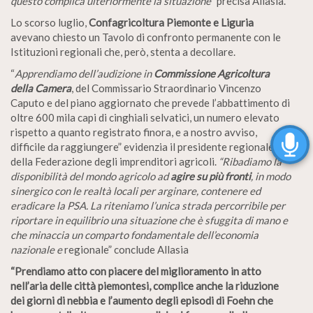
questo complica ulteriormente la situazione
” precisa Allasia.
Lo scorso luglio,
Confagricoltura Piemonte e Liguria
avevano chiesto un Tavolo di confronto permanente con le
Istituzioni regionali che, però, stenta a decollare.
“
Apprendiamo dell’audizione in
Commissione Agricoltura
della Camera
, del Commissario Straordinario Vincenzo
Caputo e del piano aggiornato che prevede l’abbattimento di
oltre 600 mila capi di cinghiali selvatici, un numero elevato
rispetto a quanto registrato finora, e a nostro avviso,
difficile da raggiungere” evidenzia il presidente regionale
della Federazione degli imprenditori agricoli.
“Ribadiamo la
disponibilità del mondo agricolo ad
agire su più fronti
, in modo
sinergico con le realtà locali per arginare, contenere ed
eradicare la PSA. La riteniamo l’unica strada percorribile per
riportare in equilibrio una situazione che è sfuggita di mano e
che minaccia un comparto fondamentale dell’economia
nazionale e
regionale” conclude Allasia
“Prendiamo atto con piacere del miglioramento in atto
nell’aria delle città piemontesi, complice anche la riduzione
dei giorni di nebbia e l’aumento degli episodi di Foehn che