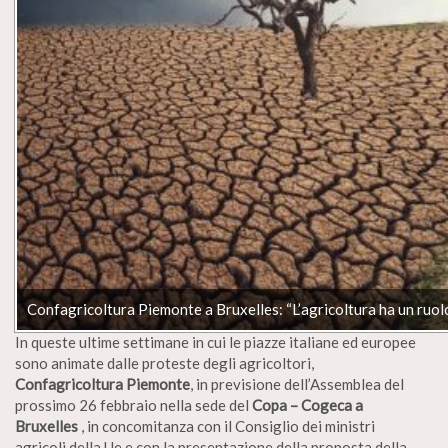
Confagricoltura Piemonte a Bruxelles: “L’agricoltura ha un ruol
In queste ultime settimane in cui le piazze italiane ed europee
sono animate dalle proteste degli agricoltori,
Confagricoltura Piemonte
, in previsione dell’Assemblea del
prossimo 26 febbraio nella sede del
Copa – Cogeca a
Bruxelles
, in concomitanza con il Consiglio dei ministri
agricoli della Ue e con la presentazione della proposta della