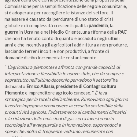
Commissione per la semplificazione delle regole comunitarie,
si è adoperata per raccogliere le istanze del settore. Il
malessere è causato dal perdurare di uno stato di crisi
globale e di complessità crescenti quali la
pandemia
, la
guerra
in Ucraina e nel Medio Oriente, una riforma della
PAC
che non ha tenuto conto di quanto è accaduto negli ultimi
anni e che incentiva gli agricoltori addirittura a non produrre,
lasciando terreni incolti e non produttivi, a fronte di
domande di cibo incrementate costantemente.
“
L’agricoltura piemontese affronta con grande capacità di
interpretazione e flessibilità le nuove sfide, che da sempre e
soprattutto nell’ultimo decennio pervadono il settore”
ha
dichiarato
Enrico Allasia, presidente di Confagricoltura
Piemonte
e imprenditore agricolo cuneese. “
È leva
strategica per la tutela dell’ambiente. Rinnoviamo ogni giorno
il nostro impegno a promuovere la crescita sostenibile della
produttività agricola, l’adattamento ai cambiamenti climatici
e la riduzione delle emissioni di gas serra investendo in
tecnologie all’avanguardia e in innovazione, esponendoci a
spese che molto di frequente vediamo remunerate con