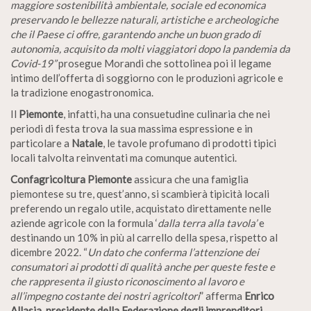
maggiore sostenibilità ambientale, sociale ed economica
preservando le bellezze naturali, artistiche e archeologiche
che il Paese ci offre, garantendo anche un buon grado di
autonomia, acquisito da molti viaggiatori dopo la pandemia da
Covid-19”
prosegue Morandi che sottolinea poi il legame
intimo dell’offerta di soggiorno con le produzioni agricole e
la tradizione enogastronomica.
Il
Piemonte
, infatti, ha una consuetudine culinaria che nei
periodi di festa trova la sua massima espressione e in
particolare a
Natale
, le tavole profumano di prodotti tipici
locali talvolta reinventati ma comunque autentici.
Confagricoltura Piemonte
assicura che una famiglia
piemontese su tre, quest’anno, si scambierà tipicità locali
preferendo un regalo utile, acquistato direttamente nelle
aziende agricole con la formula ‘
dalla terra alla tavola’
e
destinando un 10% in più al carrello della spesa, rispetto al
dicembre 2022. “
Un dato che conferma l’attenzione dei
consumatori ai prodotti di qualità anche per queste feste e
che rappresenta il giusto riconoscimento al lavoro e
all’impegno costante dei nostri agricoltori
” afferma
Enrico
Allasia, presidente della Federazione degli imprenditori