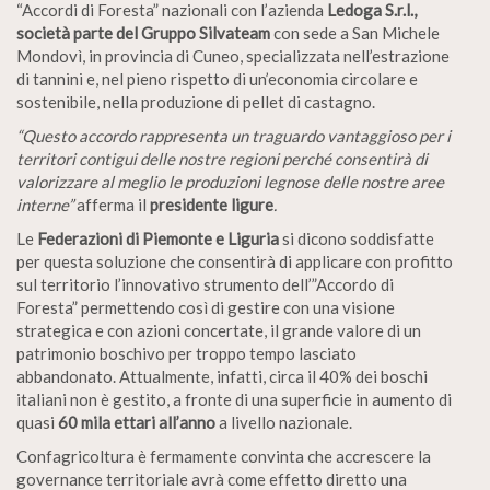
“Accordi di Foresta” nazionali con l’azienda
Ledoga S.r.l.,
società parte del Gruppo Silvateam
con sede a San Michele
Mondovì, in provincia di Cuneo, specializzata nell’estrazione
di tannini e, nel pieno rispetto di un’economia circolare e
sostenibile, nella produzione di pellet di castagno.
“Questo accordo rappresenta un traguardo vantaggioso per i
territori contigui delle nostre regioni perché consentirà di
valorizzare al meglio le produzioni legnose delle nostre aree
interne”
afferma il
presidente ligure
.
Le
Federazioni di Piemonte e Liguria
si dicono soddisfatte
per questa soluzione che consentirà di applicare con profitto
sul territorio l’innovativo strumento dell’”Accordo di
Foresta” permettendo così di gestire con una visione
strategica e con azioni concertate, il grande valore di un
patrimonio boschivo per troppo tempo lasciato
abbandonato. Attualmente, infatti, circa il 40% dei boschi
italiani non è gestito, a fronte di una superficie in aumento di
quasi
60 mila ettari all’anno
a livello nazionale.
Confagricoltura è fermamente convinta che accrescere la
governance territoriale avrà come effetto diretto una