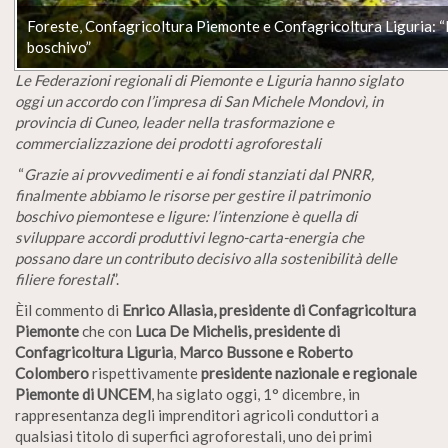
Foreste, Confagricoltura Piemonte e Confagricoltura Liguria: “
boschivo”
Le Federazioni regionali di Piemonte e Liguria hanno siglato
oggi un accordo con l’impresa di San Michele Mondovì, in
provincia di Cuneo, leader nella trasformazione e
commercializzazione dei prodotti agroforestali
“
Grazie ai provvedimenti e ai fondi stanziati dal PNRR,
finalmente abbiamo le risorse per gestire il patrimonio
boschivo piemontese e ligure: l’intenzione è quella di
sviluppare accordi produttivi legno-carta-energia che
possano dare un contributo decisivo alla sostenibilità delle
filiere forestali
”.
Èil commento di
Enrico Allasia, presidente di Confagricoltura
Piemonte
che con
Luca De Michelis, presidente di
Confagricoltura Liguria
,
Marco Bussone e Roberto
Colombero
rispettivamente
presidente nazionale e regionale
Piemonte di UNCEM
, ha siglato oggi, 1° dicembre, in
rappresentanza degli imprenditori agricoli conduttori a
qualsiasi titolo di superfici agroforestali, uno dei primi