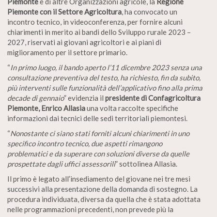
Piemonte
e di altre Organizzazioni agricole, la
Regione
Piemonte con il Settore Agricoltura
, ha convocato un
incontro tecnico, in videoconferenza, per fornire alcuni
chiarimenti in merito ai bandi dello Sviluppo rurale 2023 –
2027, riservati ai giovani agricoltori e ai piani di
miglioramento per il settore primario.
“
In primo luogo, il bando aperto l’11 dicembre 2023 senza una
consultazione preventiva del testo, ha richiesto, fin da subito,
più interventi sulle funzionalità dell’applicativo fino alla prima
decade di gennaio
” evidenzia il
presidente di Confagricoltura
Piemonte, Enrico Allasia
una volta raccolte specifiche
informazioni dai tecnici delle sedi territoriali piemontesi.
“
Nonostante ci siano stati forniti alcuni chiarimenti in uno
specifico incontro tecnico, due aspetti rimangono
problematici e da superare con soluzioni diverse da quelle
prospettate dagli uffici assessorili
” sottolinea Allasia.
Il primo è legato all’insediamento del giovane nei tre mesi
successivi alla presentazione della domanda di sostegno. La
procedura individuata, diversa da quella che è stata adottata
nelle programmazioni precedenti, non prevede più la