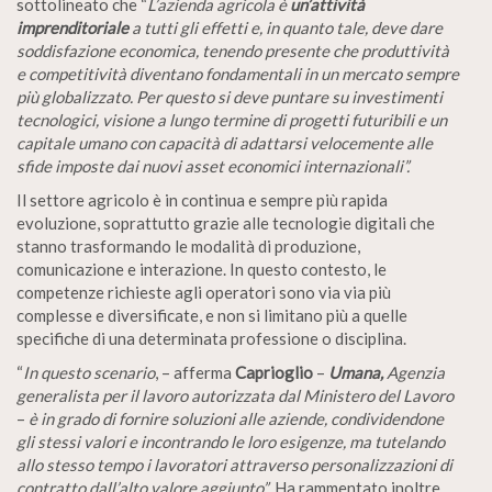
sottolineato che “
L’azienda agricola è
un’attività
imprenditoriale
a tutti gli effetti e, in quanto tale, deve dare
soddisfazione economica, tenendo presente che produttività
e competitività diventano fondamentali in un mercato sempre
più globalizzato. Per questo si deve puntare su investimenti
tecnologici, visione a lungo termine di progetti futuribili e un
capitale umano con capacità di adattarsi velocemente alle
sfide imposte dai nuovi asset economici internazionali”.
Il settore agricolo è in continua e sempre più rapida
evoluzione, soprattutto grazie alle tecnologie digitali che
stanno trasformando le modalità di produzione,
comunicazione e interazione. In questo contesto, le
competenze richieste agli operatori sono via via più
complesse e diversificate, e non si limitano più a quelle
specifiche di una determinata professione o disciplina.
“
In questo scenario
, – afferma
Caprioglio
–
Umana,
Agenzia
generalista per il lavoro autorizzata dal Ministero del Lavoro
–
è in grado di fornire soluzioni alle aziende, condividendone
gli stessi valori e incontrando le loro esigenze, ma tutelando
allo stesso tempo i lavoratori attraverso personalizzazioni di
contratto dall’alto valore aggiunto”
. Ha rammentato inoltre