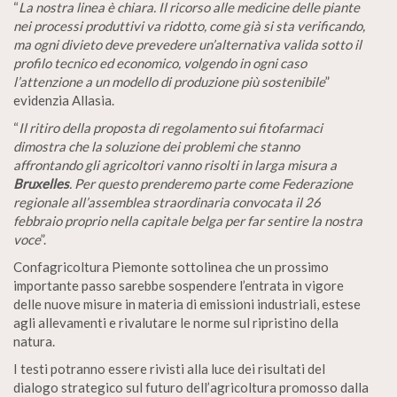
“
La nostra linea è chiara. Il ricorso alle medicine delle piante
nei processi produttivi va ridotto, come già si sta verificando,
ma ogni divieto deve prevedere un’alternativa valida sotto il
profilo tecnico ed economico, volgendo in ogni caso
l’attenzione a un modello di produzione più sostenibile
”
evidenzia Allasia.
“
Il ritiro della proposta di regolamento sui fitofarmaci
dimostra che la soluzione dei problemi che stanno
affrontando gli agricoltori vanno risolti in larga misura a
Bruxelles
. Per questo prenderemo parte come Federazione
regionale all’assemblea straordinaria convocata il 26
febbraio proprio nella capitale belga per far sentire la nostra
voce
”.
Confagricoltura Piemonte sottolinea che un prossimo
importante passo sarebbe sospendere l’entrata in vigore
delle nuove misure in materia di emissioni industriali, estese
agli allevamenti e rivalutare le norme sul ripristino della
natura.
I testi potranno essere rivisti alla luce dei risultati del
dialogo strategico sul futuro dell’agricoltura promosso dalla