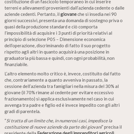
costituzione di un fascicolo temporaneo in cui inserire
terreni e allevamenti provenienti dall’azienda cedente o dalle
aziende cedenti. Pertanto, il
giovane
che si insedia nei 90
giorni successivi, presenta una domanda di sostegno priva o
quasi della produzione standard e ciò comporta
l’impossibilità di acquisire i 3 punti di priorità relativi al
principio di selezione P05 – Dimensione economica
dell’operazione, discriminando di fatto il suo progetto
rispetto agli altri in quanto acquisirà una posizione in
graduatoria più bassa e quindi, con ogni probabilità, non
finanziabile.
L’altro elemento molto critico è, invece, costituito dal fatto
che, contrariamente a quanto avveniva in passato, la
cessione dell’azienda tra famigliari nella misura del 30% al
giovane (il 70% rimane al cedente per evitare eccessivo
frazionamento) si applica esclusivamente nel caso in cui
avvenga tra padre e figlio ed è invece impedito con gli altri
gradi di parentela.
“
Si tratta di un limite che, in numerosi casi, impedisce la
costituzione di nuove aziende da parte dei giovani
” precisa il
presidente della
Federazione degli imprenditori agricoli