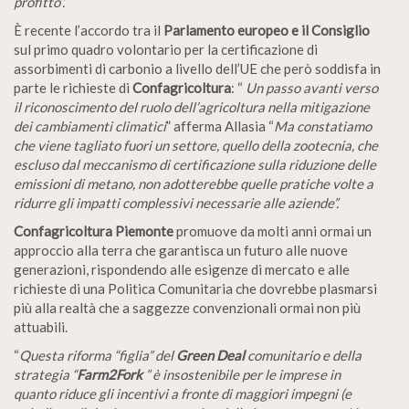
profitto”.
È recente l’accordo tra il
Parlamento europeo e il Consiglio
sul primo quadro volontario per la certificazione di
assorbimenti di carbonio a livello dell’UE che però soddisfa in
parte le richieste di
Confagricoltura
: “
Un passo avanti verso
il riconoscimento del ruolo dell’agricoltura nella mitigazione
dei cambiamenti climatici
” afferma Allasia “
Ma constatiamo
che viene tagliato fuori un settore, quello della zootecnia, che
escluso dal meccanismo di certificazione sulla riduzione delle
emissioni di metano, non adotterebbe quelle pratiche volte a
ridurre gli impatti complessivi necessarie alle aziende”.
Confagricoltura Piemonte
promuove da molti anni ormai un
approccio alla terra che garantisca un futuro alle nuove
generazioni, rispondendo alle esigenze di mercato e alle
richieste di una Politica Comunitaria che dovrebbe plasmarsi
più alla realtà che a saggezze convenzionali ormai non più
attuabili.
“
Questa riforma “figlia” del
Green Deal
comunitario e della
strategia “
Farm2Fork
” è insostenibile per le imprese in
quanto riduce gli incentivi a fronte di maggiori impegni (e