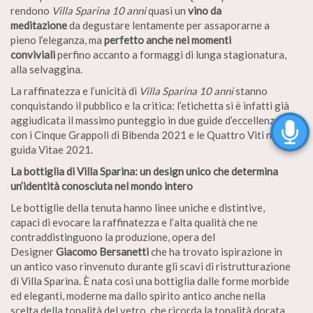
rendono
Villa Sparina 10 anni
quasi un
vino da
meditazione
da degustare lentamente per assaporarne a
pieno l’eleganza, ma
perfetto anche nei momenti
conviviali
perfino accanto a formaggi di lunga stagionatura,
alla selvaggina.
La raffinatezza e l’unicità di
Villa Sparina 10 anni
stanno
conquistando il pubblico e la critica: l’etichetta si è infatti già
aggiudicata il massimo punteggio in due guide d’eccellenza,
con i Cinque Grappoli di Bibenda 2021 e le Quattro Viti nella
guida Vitae 2021.
La bottiglia di Villa Sparina: un design unico che determina
un’identità conosciuta nel mondo intero
Le bottiglie della tenuta hanno linee uniche e distintive,
capaci di evocare la raffinatezza e l’alta qualità che ne
contraddistinguono la produzione, opera del
Designer
Giacomo Bersanetti
che ha trovato ispirazione in
un antico vaso rinvenuto durante gli scavi di ristrutturazione
di Villa Sparina. È nata così una bottiglia dalle forme morbide
ed eleganti, moderne ma dallo spirito antico anche nella
scelta della tonalità del vetro, che ricorda la tonalità dorata