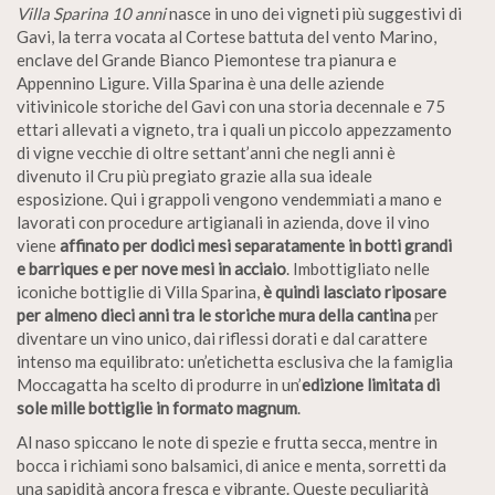
Villa Sparina 10 anni
nasce in uno dei vigneti più suggestivi di
Gavi, la terra vocata al Cortese battuta del vento Marino,
enclave del Grande Bianco Piemontese tra pianura e
Appennino Ligure. Villa Sparina è una delle aziende
vitivinicole storiche del Gavi con una storia decennale e 75
ettari allevati a vigneto, tra i quali un piccolo appezzamento
di vigne vecchie di oltre settant’anni che negli anni è
divenuto il Cru più pregiato grazie alla sua ideale
esposizione. Qui i grappoli vengono vendemmiati a mano e
lavorati con procedure artigianali in azienda, dove il vino
viene
affinato per dodici mesi separatamente in botti grandi
e barriques e per nove mesi in acciaio
. Imbottigliato nelle
iconiche bottiglie di Villa Sparina,
è quindi lasciato riposare
per almeno dieci anni tra le storiche mura della cantina
per
diventare un vino unico, dai riflessi dorati e dal carattere
intenso ma equilibrato: un’etichetta esclusiva che la famiglia
Moccagatta ha scelto di produrre in un’
edizione limitata di
sole mille bottiglie in formato magnum
.
Al naso spiccano le note di spezie e frutta secca, mentre in
bocca i richiami sono balsamici, di anice e menta, sorretti da
una sapidità ancora fresca e vibrante. Queste peculiarità