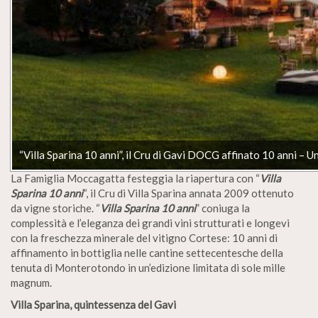
“Villa Sparina 10 anni”, il Cru di Gavi DOCG affinato 10 anni –
La Famiglia Moccagatta festeggia la riapertura con “
Villa
Sparina 10 anni
“, il Cru di Villa Sparina annata 2009 ottenuto
da vigne storiche. “
Villa Sparina 10 anni
” coniuga la
complessità e l’eleganza dei grandi vini strutturati e longevi
con la freschezza minerale del vitigno Cortese: 10 anni di
affinamento in bottiglia nelle cantine settecentesche della
tenuta di Monterotondo in un’edizione limitata di sole mille
magnum.
Villa Sparina, quintessenza del Gavi