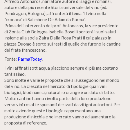
Alfredo Antonaros, narratore autore di saggi e romanzi,
autore della più recente Storia universale del vino (ed.
Pendragon, Bologna), affronterà il tema “Il vino nella
“cronaca” di Salimbene De Adam da Parma”.
Prima dell’intervento del prof. Antonaros, la vice presidente
di Zonta Club Bologna Isabella Boselli porterà i suoi saluti
insieme alla socia Zaira Dalla Rosa Prati il cui palazzo in
piazza Duomo è sorto sui resti di quelle che furono le cantine
del frate francescano.
Fonte:
ParmaToday
.
I vini affinati sott’acqua piacciono sempre di più ma costano
tantissimo.
Sono molte e varie le proposte che si susseguono nel mondo
del vino. La crescita nel mercato di tipologie quali vini
biologici, biodinamici, naturali o orange è un dato di fatto.
Molte cantine hanno rivolto parte della loro produzione
verso vini rosati e spumanti derivati da vitigni autoctoni. Per
molte aziende queste tipologie rappresentano una
produzione di nicchia e nel mercato vanno ad aumentare la
proposta di referenze.