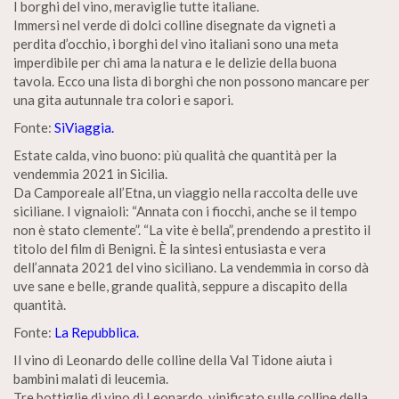
I borghi del vino, meraviglie tutte italiane.
Immersi nel verde di dolci colline disegnate da vigneti a
perdita d’occhio, i borghi del vino italiani sono una meta
imperdibile per chi ama la natura e le delizie della buona
tavola. Ecco una lista di borghi che non possono mancare per
una gita autunnale tra colori e sapori.
Fonte:
SiViaggia.
Estate calda, vino buono: più qualità che quantità per la
vendemmia 2021 in Sicilia.
Da Camporeale all’Etna, un viaggio nella raccolta delle uve
siciliane. I vignaioli: “Annata con i fiocchi, anche se il tempo
non è stato clemente”. “La vite è bella”, prendendo a prestito il
titolo del film di Benigni. È la sintesi entusiasta e vera
dell’annata 2021 del vino siciliano. La vendemmia in corso dà
uve sane e belle, grande qualità, seppure a discapito della
quantità.
Fonte:
La Repubblica.
Il vino di Leonardo delle colline della Val Tidone aiuta i
bambini malati di leucemia.
Tre bottiglie di vino di Leonardo, vinificato sulle colline della