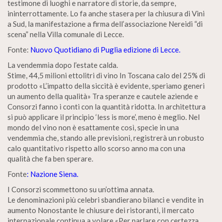
testimone di luoghi e narratore di storie, da sempre,
ininterrottamente. Lo fa anche stasera per la chiusura di Vini
a Sud, la manifestazione a firma dell’associazione Nereidi “di
scena” nella Villa comunale di Lecce.
Fonte:
Nuovo Quotidiano di Puglia edizione di Lecce.
La vendemmia dopo l’estate calda.
Stime, 44,5 milioni ettolitri di vino In Toscana calo del 25% di
prodotto «L’impatto della siccità è evidente, speriamo generi
un aumento della qualità» Tra speranze e cautele aziende e
Consorzi fanno i conti con la quantità ridotta. In architettura
si può applicare il principio ‘less is more’, meno è meglio. Nel
mondo del vino non è esattamente così, specie in una
vendemmia che, stando alle previsioni, registrerà un robusto
calo quantitativo rispetto allo scorso anno ma con una
qualità che fa ben sperare.
Fonte
: Nazione Siena.
I Consorzi scommettono su un’ottima annata.
Le denominazioni più celebri sbandierano bilanci e vendite in
aumento Nonostante le chiusure dei ristoranti, il mercato
internazionale continua a volare «Per parlare con certezza