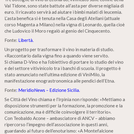
Val Tidone, sono state battute all’asta per diverse migliaia di
euro. Il ricavato servirà ad aiutare i bimbi malati di leucemia.
L’asta benefica si è tenuta nella Casa degli Atellani (attuale
corso Magenta a Milano) nella vigna di Leonardo, quella cioè
che Ludovico il Moro regalò al genio del Cinquecento.
Fonte:
Libertà.
Un progetto per trasformare il vino in materia di studio.
«Raccontarlo dalla vigna fino a quando viene servito.
Si chiama D-Vino e ha l’obiettivo di portare lo studio del vino
e del settore vitivinicolo tra i banchi di scuola. Il progetto è
stato annunciato nell’ultima edizione di ViniMilo, la
manifestazione enograstronomica alle pendici dell’Etna.
Fonte
: MeridioNews – Edizione Sicilia.
Se Città del Vino chiama e l’Irpinia non risponde: «Mettiamo a
disposizione strumenti per la formazione, la promozione e la
comunicazione, ma è difficile coinvolgere il territorio».
Con Teobaldo Acone – ambasciatore di ANCV – abbiamo
ripercorso l’impegno dell’associazione in questi anni,
guardando al futuro dell’enoturismo: «A Montefalcione