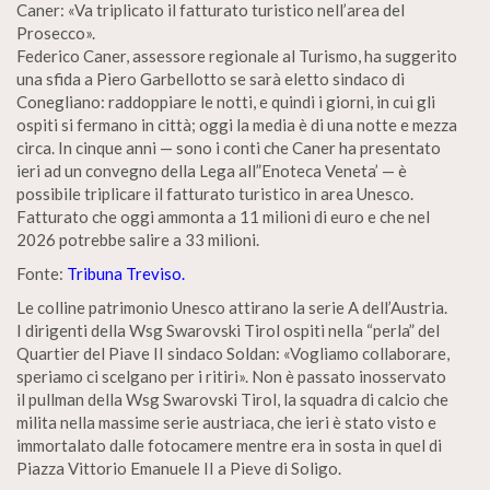
Caner: «Va triplicato il fatturato turistico nell’area del
Prosecco».
Federico Caner, assessore regionale al Turismo, ha suggerito
una sfida a Piero Garbellotto se sarà eletto sindaco di
Conegliano: raddoppiare le notti, e quindi i giorni, in cui gli
ospiti si fermano in città; oggi la media è di una notte e mezza
circa. In cinque anni — sono i conti che Caner ha presentato
ieri ad un convegno della Lega all”Enoteca Veneta’ — è
possibile triplicare il fatturato turistico in area Unesco.
Fatturato che oggi ammonta a 11 milioni di euro e che nel
2026 potrebbe salire a 33 milioni.
Fonte:
Tribuna Treviso.
Le colline patrimonio Unesco attirano la serie A dell’Austria.
I dirigenti della Wsg Swarovski Tirol ospiti nella “perla” del
Quartier del Piave II sindaco Soldan: «Vogliamo collaborare,
speriamo ci scelgano per i ritiri». Non è passato inosservato
il pullman della Wsg Swarovski Tirol, la squadra di calcio che
milita nella massime serie austriaca, che ieri è stato visto e
immortalato dalle fotocamere mentre era in sosta in quel di
Piazza Vittorio Emanuele II a Pieve di Soligo.