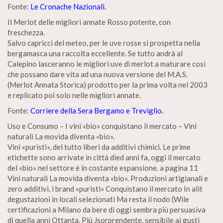
Fonte:
Le Cronache Nazionali.
Il Merlot delle migliori annate Rosso potente, con
freschezza.
Salvo capricci del meteo, per le uve rosse si prospetta nella
bergamasca una raccolta eccellente. Se tutto andrà al
Calepino lasceranno le migliori uve di merlot a maturare così
che possano dare vita ad una nuova versione del M.A.S.
(Merlot Annata Storica) prodotto per la prima volta nel 2003
e replicato poi solo nelle migliori annate.
Fonte:
Corriere della Sera Bergamo e Treviglio.
Uso e Consumo – I vini «bio» conquistano il mercato – Vini
naturali La movida diventa «bio».
Vini «puristi», del tutto liberi da additivi chimici. Le prime
etichette sono arrivate in città died anni fa, oggi il mercato
del «bio» nel settore è in costante espansione. a pagina 11
Vini naturali La movida diventa «bio». Produzioni artigianali e
zero additivi, i brand «puristi» Conquistano il mercato In alit
degustazioni in locali selezionati Ma resta il nodo (Wile
certificazioni a Milano da bere di oggi sembra più persuasiva
di quella anni Ottanta. Più Jsorprendente, sensibile ai gusti