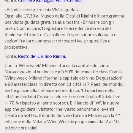
Fonte:
Corriere Romagna Forli’-Cesena.
«Brindare con gli occhi» Visita guidata.
Oggi alle 17,30 al Museo della Città di Rimini è in programma
una visita guidata gratuita alla mostra «Brindare con gli
occhi. Comunicare/Degustare le eccellenze dei vini del
Riminese. Etichette-Cartoline». L’esposizione sviluppa tre
sezioni fra loro connesse: retrospettiva, propositiva e
prospettiva.
Fonte,
Resto del Carlino Rimini.
Con la ‘Wine week’ Milano ritorna la capitale del vino.
Nuovo spazio al business e più 50% delle masterclass Con la
‘Wine week’ Milano ritorna la capitale del vino Degustazioni
e 80 masterclass, in diretta con 11 città in 7 Paesi del mondo,
anche grazie alla collaborazione di Ice. 10 quartieri della
città animati dai Consorzi vinicoli con centinaia di iniziative
(+ 70 % rispetto all’anno scorso). E il lancio di “W”, la nuova
app che guiderà i visitatori nel vasto panorama di eventi
creata da Softec. Il mondo del vino torna a Milano con la 4°
edizione della Milano Wine Week in programma dal 2 al 10
ottobre prossimi.