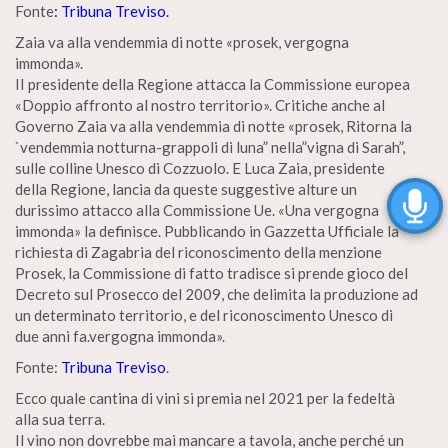
Fonte
: Tribuna Treviso.
Zaia va alla vendemmia di notte «prosek, vergogna
immonda».
II presidente della Regione attacca la Commissione europea
«Doppio affronto al nostro territorio». Critiche anche al
Governo Zaia va alla vendemmia di notte «prosek, Ritorna la
`vendemmia notturna-grappoli di luna” nella”vigna di Sarah”,
sulle colline Unesco di Cozzuolo. E Luca Zaia, presidente
della Regione, lancia da queste suggestive alture un
durissimo attacco alla Commissione Ue. «Una vergogna
immonda» la definisce. Pubblicando in Gazzetta Ufficiale la
richiesta di Zagabria del riconoscimento della menzione
Prosek, la Commissione di fatto tradisce si prende gioco del
Decreto sul Prosecco del 2009, che delimita la produzione ad
un determinato territorio, e del riconoscimento Unesco di
due anni fa.vergogna immonda».
Fonte:
Tribuna Treviso
.
Ecco quale cantina di vini si premia nel 2021 per la fedeltà
alla sua terra.
Il vino non dovrebbe mai mancare a tavola, anche perché un