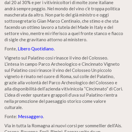
dal 20 al 30% e per i vitivinicoltori di molte zone italiane
andrà sempre peggio. Nel mondo del vino c’è troppa politica
mascherata da altro. Non parlo del già ministro e oggi
sottosegretario Gian Marco Centinaio, che stimo e che sta
facendo un ottimo lavoro a tutela del Made in Italy e del
settore vino, mentre mi riferisco a quel fronte stanco e fiacco
di sigle che gravitano attorno al ministero.
Fonte,
Libero Quotidiano.
Vigneto sul Palatino così rinasce il vino del Colosseo.
L’intesa In campo Parco Archeologico e Cincinnato Vigneto
sul Palatino così rinasce il vino del Colosseo Un piccolo
vigneto è rinato nel cuore di Roma, sul colle del Palatino,
grazie alla volontà del Parco Archeologico del Colosseo e
alla disponibilità dell’azienda vitivinicola “Cincinnato” di Cori.
L’idea di veder spuntare grappoli d’uva sul Palatino rientra
nella promozione del paesaggio storico come valore
culturale.
Fonte:
Messaggero
.
Via in tutta la Romagna ai nuovi corsi per sommellier dell’Ais.
Cesena, Ravenna, Forlì, Rimini, Faenza unite da un