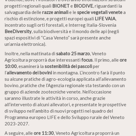
progetti regionali quali
BIONET
e
BIODIVE
, riguardanti la
salvaguardia delle
razze animali
e le
specie vegetali
venete
a
rischio di estinzione, e progetti europei quali
LIFE VAIA
,
incentrato sugli orti forestali, e Interreg Italia-Slovenia
BeeDiversity
, sulla biodiversità e il mondo delle api (negli
spazi espositivi di “Casa Veneto” sarà presente anche
un’arnia elettronica).
Inoltre, nella mattinata di
sabato 25 marzo
, Veneto
Agricoltura proporrà due interessanti
focus
. Il primo, alle
ore
10:00
, esaminerà la
sostenibilità dei pascoli
per
l’
allevamento dei bovini
in montagna. L’incontro farà il punto
su alcune pratiche di agro-ecologia applicata all’allevamento
bovino, pratiche che l’Agenzia regionale sta testando con un
gruppo di aziende zootecniche venete. Nell’occasione
saranno illustrate le attività in corso, anche grazie
all’intervento di alcuni allevatori, e presentate le prospettive
di sviluppo nell’ambito di nuovi progetti nel quadro del
Programma europeo LIFE e dello Sviluppo rurale del Veneto
2023-2027.
A seguire, alle
ore 11:30
, Veneto Agricoltura proporrà un