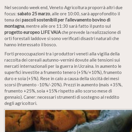
Nel secondo week end, Veneto Agricoltura proporrà altri due
focus:
sabato 25 marzo
, alle ore 10:00, sarà approfondito il
tema dei
pascoli sostenibili per l’allevamento bovino di
montagna
, mentre alle ore 11:30 sarà fatto il punto sul
progetto europeo LIFE VAIA
che prevede la realizzazione di
orti forestali laddove si sono verificati disastri naturali che
hanno interessato il bosco.
Forti preoccupazioni tra i produttori veneti alla vigilia della
raccolta dei cereali autunno-vernini dovute alle tensioni sui
mercati internazionali per la guerra in Ucraina. In aumento le
superfici investite a frumento tenero (+5%/+10%), frumento
duro e soia (+5%). Rese in calo a causa della siccità dei mesi
scorsi (frumento -10%/-20%). Prezzi in aumento (mais +35%,
frumento +25%, soia +15% rispetto allo scorso mese di
gennaio). Caner: necessari strumenti di sostegno al reddito
degli agricoltori.