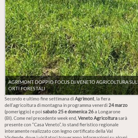
AGRIMONT DOPPIO FOCUS DI VENETO AGRICOLTURA SULLA
ORTI FORESTALI
Secondo e ultimo fine settimana di
Agrimont
, la fiera
dell’agricoltura di montagna in programma venerdì
24 marzo
(pomeriggio) e poi
sabato 25 e domenica 26
a Longarone
(Bl). Come nel precedente week end,
Veneto Agricoltura
sarà
presente con “Casa Veneto”, lo stand fieristico regionale
interamente realizzato con legno certificato della Val
Visdende, dove i visitatori troveranno informazioni su alcuni