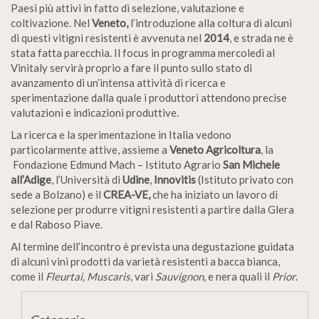
Paesi più attivi in fatto di selezione, valutazione e
coltivazione. Nel
Veneto,
l’introduzione alla coltura di alcuni
di questi vitigni resistenti è avvenuta nel
2014
, e strada ne è
stata fatta parecchia. Il focus in programma mercoledì al
Vinitaly servirà proprio a fare il punto sullo stato di
avanzamento di un’intensa attività di ricerca e
sperimentazione dalla quale i produttori attendono precise
valutazioni e indicazioni produttive.
La ricerca e la sperimentazione in Italia vedono
particolarmente attive, assieme a
Veneto Agricoltura
, la
Fondazione Edmund Mach – Istituto Agrario
San Michele
all’Adige
, l’Università di
Udine
,
Innovitis
(Istituto privato con
sede a Bolzano) e il
CREA-VE,
che ha iniziato un lavoro di
selezione per produrre vitigni resistenti a partire dalla Glera
e dal Raboso Piave.
Al termine dell’incontro è prevista una degustazione guidata
di alcuni vini prodotti da varietà resistenti a bacca bianca,
come il
Fleurtai, Muscaris
, vari
Sauvignon
, e nera quali il
Prior
.