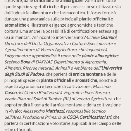
coltivate, dalle
officinali
alle
alimurgiche
. Vale a dire, tutte
quelle specie vegetali ricche di preziose risorse utilizzate sia
dall’industria alimentare che farmaceutica. Il focus fornirà
dunque una panoramica sulle principali
piante officinali e
aromatiche
e illustrerà esigenze agronomiche e tecniche
colturali, ma anche la possibilità di certificazione estesa agli
usi alimentari. All’incontro interverranno
Michele
Giannini
,
Direttore dell’Unità Organizzativa Colture Specializzate e
Agroalimentare di Veneto Agricoltura, che inquadrerà
l’argomento e approfondirà il tema delle
piante alimurgiche
;
Stefano
Bona
di DAFNAE Dipartimento di Agronomia,
Alimenti, Risorse naturali, Animali e Ambiente dell’
Università
degli Studi di Padova
, che parlerà di
arnica montana
e delle
principali specie di
piante officinali
e
aromatiche
, nonché di
aspetti agronomici e tecniche di coltivazione;
Massimo
Cason
del Centro Biodiversità Vegetale e Fuori Foresta,
vivaio Pian dei Spini di Tambre (BL) di Veneto Agricoltura
, che
approfondirà il tema dell’arnica montana e della coltivazione
in vivaio;
Alessandro
Mattiazzi
, responsabile tecnico
dell’Area Produzione Primaria di
CSQA Certificazioni srl
, che
parlerà di certificazioni volontarie applicabili nel campo delle
erbe officinali.