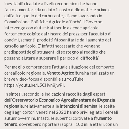
inevitabili ricadute a livello economico che hanno
fatto aumentare da un lato il costo delle materie prime e
dall’altro quello del carburante, stiamo lavorando in
Commissione Politiche Agricole affinché il Governo
intervenga con aiuti mirati per le aziende agricole
fortemente colpite dal rincaro dei prezzi per l’acquisto di
concimi, sementi, prodotti fitosanitari e dall’aumento del
gasolio agricolo. E’ infatti necessario che vengano
predisposti degli strumenti di sostegno al reddito che
possano aiutare a superare il periodo di difficoltà”.
Per meglio comprendere l’attuale situazione del comparto
cerealicolo regionale,
Veneto Agricoltura
ha realizzato un
breve video-focus disponibile su YouTube:
https://youtu.be/L5CHvn8jwPI.
In sintesi, secondo le indicazioni raccolte dagli esperti
dell’Osservatorio Economico Agroalimentare dell’Agenzia
regionale
, relativamente alle
intenzioni di semina
, le scelte
degli agricoltori veneti nel 2022 hanno privilegiato i cereali
autunno-vernini. Infatti, le superfici coltivate a
frumento
tenero
, dovrebbero riportarsi sopra i 100 mila ettari, con un