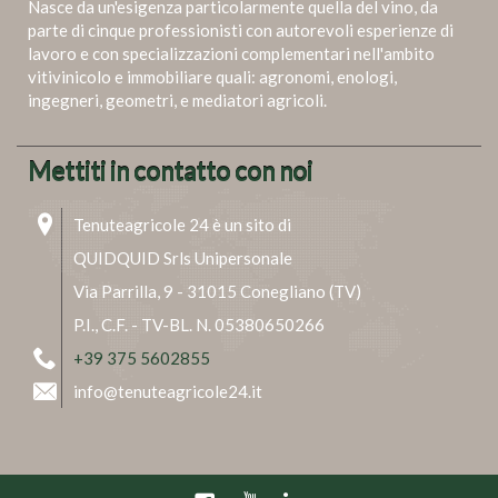
Nasce da un'esigenza particolarmente quella del vino, da
parte di cinque professionisti con autorevoli esperienze di
lavoro e con specializzazioni complementari nell'ambito
vitivinicolo e immobiliare quali: agronomi, enologi,
ingegneri, geometri, e mediatori agricoli.
Mettiti in contatto con noi
Tenuteagricole 24 è un sito di
QUIDQUID Srls Unipersonale
Via Parrilla, 9 - 31015 Conegliano (TV)
P.I., C.F. - TV-BL. N. 05380650266
+39 375 5602855
info@tenuteagricole24.it