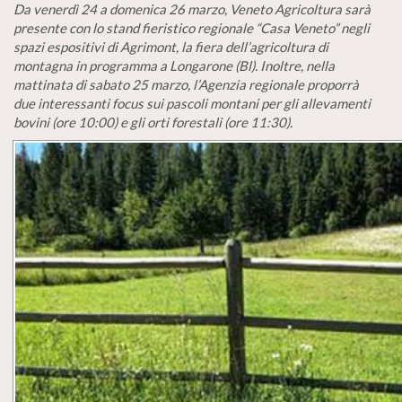
Da venerdì 24 a domenica 26 marzo, Veneto Agricoltura sarà
presente con lo stand fieristico regionale “Casa Veneto” negli
spazi espositivi di Agrimont, la fiera dell’agricoltura di
montagna in programma a Longarone (Bl). Inoltre, nella
mattinata di sabato 25 marzo, l’Agenzia regionale proporrà
due interessanti focus sui pascoli montani per gli allevamenti
bovini (ore 10:00) e gli orti forestali (ore 11:30).