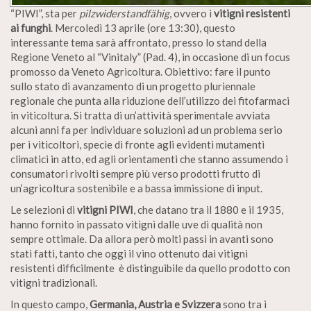
“PIWI”, sta per
pilzwiderstandfähig
, ovvero i
vitigni resistenti
ai funghi
. Mercoledì 13 aprile (ore 13:30), questo
interessante tema sarà affrontato, presso lo stand della
Regione Veneto al “Vinitaly” (Pad. 4), in occasione di un focus
promosso da Veneto Agricoltura. Obiettivo: fare il punto
sullo stato di avanzamento di un progetto pluriennale
regionale che punta alla riduzione dell’utilizzo dei fitofarmaci
in viticoltura. Si tratta di un’attività sperimentale avviata
alcuni anni fa per individuare soluzioni ad un problema serio
per i viticoltori, specie di fronte agli evidenti mutamenti
climatici in atto, ed agli orientamenti che stanno assumendo i
consumatori rivolti sempre più verso prodotti frutto di
un’agricoltura sostenibile e a bassa immissione di input.
Le selezioni di
vitigni PIWI
, che datano tra il 1880 e il 1935,
hanno fornito in passato vitigni dalle uve di qualità non
sempre ottimale. Da allora però molti passi in avanti sono
stati fatti, tanto che oggi il vino ottenuto dai vitigni
resistenti difficilmente è distinguibile da quello prodotto con
vitigni tradizionali.
In questo campo,
Germania, Austria e Svizzera
sono tra i