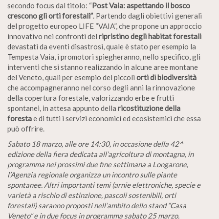
secondo focus dal titolo: “
Post Vaia: aspettando il bosco
crescono gli orti forestali”
. Partendo dagli obiettivi generali
del progetto europeo LIFE “VAIA”, che propone un approccio
innovativo nei confronti del
ripristino degli habitat forestali
devastati da eventi disastrosi, quale è stato per esempio la
Tempesta Vaia, i promotori spiegheranno, nello specifico, gli
interventi che si stanno realizzando in alcune aree montane
del Veneto, quali per esempio dei piccoli
orti di biodiversità
che accompagneranno nel corso degli anni la rinnovazione
della copertura forestale, valorizzando erbe e frutti
spontanei, in attesa appunto della
ricostituzione della
foresta
e di tutti i servizi economici ed ecosistemici che essa
può offrire.
Sabato 18 marzo, alle ore 14:30, in occasione della 42^
edizione della fiera dedicata all’agricoltura di montagna, in
programma nei prossimi due fine settimana a Longarone,
l’Agenzia regionale organizza un incontro sulle piante
spontanee. Altri importanti temi (arnie elettroniche, specie e
varietà a rischio di estinzione, pascoli sostenibili, orti
forestali) saranno proposti nell’ambito dello stand “Casa
Veneto” e in due focus in programma sabato 25 marzo.