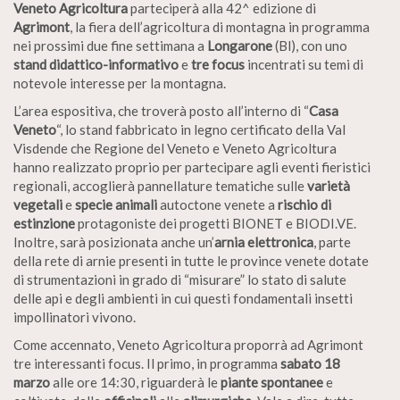
Veneto Agricoltura
parteciperà alla 42^ edizione di
Agrimont
, la fiera dell’agricoltura di montagna in programma
nei prossimi due fine settimana a
Longarone
(Bl), con uno
stand didattico-informativo
e
tre focus
incentrati su temi di
notevole interesse per la montagna.
L’area espositiva, che troverà posto all’interno di “
Casa
Veneto
“, lo stand fabbricato in legno certificato della Val
Visdende che Regione del Veneto e Veneto Agricoltura
hanno realizzato proprio per partecipare agli eventi fieristici
regionali, accoglierà pannellature tematiche sulle
varietà
vegetali
e
specie animali
autoctone venete a
rischio di
estinzione
protagoniste dei progetti BIONET e BIODI.VE.
Inoltre, sarà posizionata anche un’
arnia elettronica
, parte
della rete di arnie presenti in tutte le province venete dotate
di strumentazioni in grado di “misurare” lo stato di salute
delle api e degli ambienti in cui questi fondamentali insetti
impollinatori vivono.
Come accennato, Veneto Agricoltura proporrà ad Agrimont
tre interessanti focus. Il primo, in programma
sabato 18
marzo
alle ore 14:30, riguarderà le
piante spontanee
e