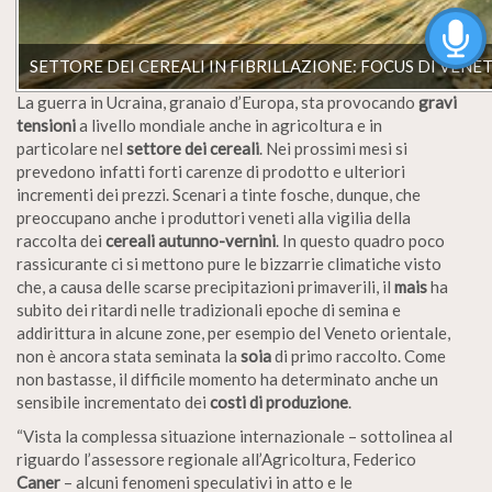
SETTORE DEI CEREALI IN FIBRILLAZIONE: FOCUS DI VEN
La guerra in Ucraina, granaio d’Europa, sta provocando
gravi
tensioni
a livello mondiale anche in agricoltura e in
particolare nel
settore dei cereali
. Nei prossimi mesi si
prevedono infatti forti carenze di prodotto e ulteriori
incrementi dei prezzi. Scenari a tinte fosche, dunque, che
preoccupano anche i produttori veneti alla vigilia della
raccolta dei
cereali autunno-vernini
. In questo quadro poco
rassicurante ci si mettono pure le bizzarrie climatiche visto
che, a causa delle scarse precipitazioni primaverili, il
mais
ha
subito dei ritardi nelle tradizionali epoche di semina e
addirittura in alcune zone, per esempio del Veneto orientale,
non è ancora stata seminata la
soia
di primo raccolto. Come
non bastasse, il difficile momento ha determinato anche un
sensibile incrementato dei
costi di produzione
.
“Vista la complessa situazione internazionale – sottolinea al
riguardo l’assessore regionale all’Agricoltura, Federico
Caner
– alcuni fenomeni speculativi in atto e le