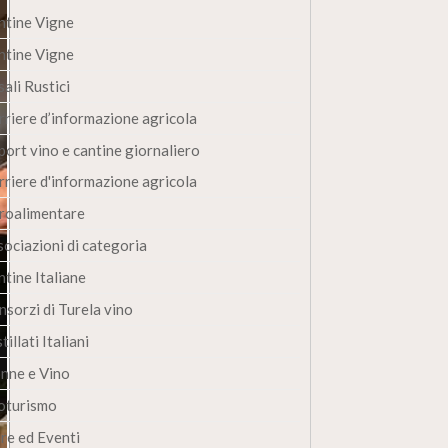
ntine Vigne
ntine Vigne
ali Rustici
rriere d’informazione agricola
port vino e cantine giornaliero
rriere d'informazione agricola
roalimentare
sociazioni di categoria
ntine Italiane
nsorzi di Turela vino
tillati Italiani
nne e Vino
oturismo
ere ed Eventi