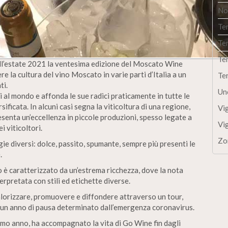
No
Te
Te
Te
l’estate 2021 la ventesima edizione del Moscato Wine
e la cultura del vino Moscato in varie parti d’Italia a un
Te
ti.
Un
si al mondo e affonda le sue radici praticamente in tutte le
ificata. In alcuni casi segna la viticoltura di una regione,
Vi
esenta un’eccellenza in piccole produzioni, spesso legate a
Vi
 viticoltori.
Zo
gie diversi: dolce, passito, spumante, sempre più presenti le
.
è caratterizzato da un’estrema ricchezza, dove la nota
rpretata con stili ed etichette diverse.
orizzare, promuovere e diffondere attraverso un tour,
o un anno di pausa determinato dall’emergenza coronavirus.
imo anno, ha accompagnato la vita di Go Wine fin dagli