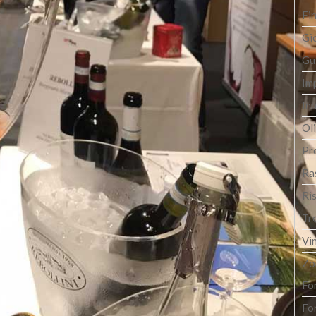
Fi
Gi
Gu
Im
In
Oli
Pro
Ra
Ri
Tr
Vi
Zo
Fon
Fon