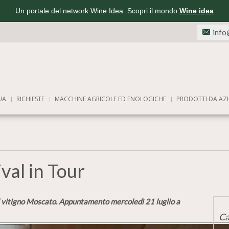
Un portale del network Wine Idea. Scopri il mondo
Wine idea
info
UA
RICHIESTE
MACCHINE AGRICOLE ED ENOLOGICHE
PRODOTTI DA AZI
val in Tour
del vitigno Moscato. Appuntamento mercoledì 21 luglio a
Ca