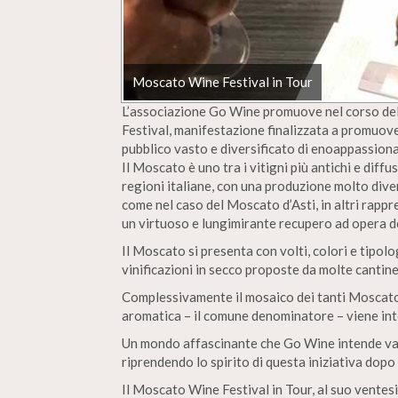
Moscato Wine Festival in Tour
L’associazione Go Wine promuove nel corso del
Festival, manifestazione finalizzata a promuover
pubblico vasto e diversificato di enoappassiona
Il Moscato è uno tra i vitigni più antichi e diffu
regioni italiane, con una produzione molto divers
come nel caso del Moscato d’Asti, in altri rappr
un virtuoso e lungimirante recupero ad opera dei
Il Moscato si presenta con volti, colori e tipolo
vinificazioni in secco proposte da molte cantine
Complessivamente il mosaico dei tanti Moscato 
aromatica – il comune denominatore – viene inte
Un mondo affascinante che Go Wine intende val
riprendendo lo spirito di questa iniziativa dop
Il Moscato Wine Festival in Tour, al suo ventes