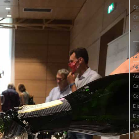
Ca
Ca
Cas
Co
Re
Co
Ag
As
Ca
Co
Dis
Do
En
Fi