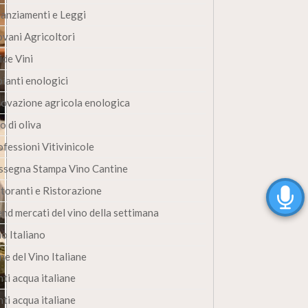
nanziamenti e Leggi
ovani Agricoltori
ide Vini
pianti enologici
novazione agricola enologica
o di oliva
fessioni Vitivinicole
ssegna Stampa Vino Cantine
storanti e Ristorazione
end mercati del vino della settimana
no Italiano
ne del Vino Italiane
ti acqua italiane
ti acqua italiane