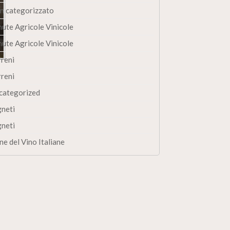
n categorizzato
nute Agricole Vinicole
nute Agricole Vinicole
rreni
rreni
categorized
gneti
gneti
ne del Vino Italiane