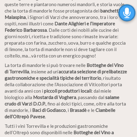
queste terre e piantarono numerosi mandorli, e storia vuole
che la torta di mandorle fosse protagonista dei
banchetti dei
Malaspina
, i Signori di Varzi che annoverarono, tra i loro
ospiti, nomi illustri come
Dante Alighieri e l’Imperatore
Federico Barbarossa
. Dalle corti dei nobili alle cucine dei
giorni nostri, ricetta e tradizione sono rimaste invariate:
preparata con farina, zucchero, uova, burro e qualche goccia
di limone, la torta di mandorle non si deve tagliare con il
coltello, ma…và rotta con un energico pugno!
La torta di mandorle si può trovare nelle
Botteghe del Vino
di Torrevilla
, insieme ad un’
accurata selezione di prelibatezze
gastronomiche e specialità tipiche del territorio
, risultato
della collaborazione che l’Associazione di Viticoltori porta
avanti da anni con i
piccoli produttori locali
: dal miele
biologico alla
Mostarda di Voghera
, passando dal
salame
crudo di Varzi D.O.P.
, fino ai dolci tipici, come, oltre alla torta
di mandorle, i
Baci di Godiasco
, i
Brasadè
e le
Ciambelle
dell’Oltrepò Pavese
.
Tutti i vini Torrevilla e le produzioni gastronomiche
dell’Oltrepò sono disponibili nelle
Botteghe del Vino a