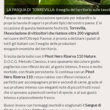
LA PASQUA DI TORREVILLA: il meglio del territorio sulle tavole 
Pasqua: da sempre un’occasione speciale per imbandire la
propria tavola di sapori e profumi tipici del nostro paese. E in
occasione di questa imminente festività,
Torrevilla,
l’Associazione di viticoltori che riunisce oltre 200 vignaioli
nel cuore dell’Oltrepò Pavese, è pronta a deliziare i palati di
tutti gli italiani con il meglio delle produzioni
enogastronomiche del territorio.
Si inizia dai brindisi con il
Pinot Nero Riserva 110 Nature
:
D.O.C.G. Metodo Classico, è uno spumante dal colore giallo
paglierino con riflessi dorati, al gusto intenso, fresco e molto
morbido, con finale persistente. Si continua con un
Pinot
Nero Riserva 110
: rosso rubino con riflessi violacei, è
perfetto per accompagnare primi e secondi di carne, grazie al
suo profumo intenso con eleganti note di piccoli frutti rossi
che si sposano a piacevoli sentori di spezie, e al suo gusto
intenso e piacevolmente fresco.
Buono invece con formaggi morbidi e stagionati il
Sangue di