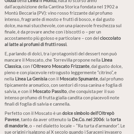
Giuda
della
Linea Il Montù
, nata lo scorso anno
dall’acquisizione della Cantina Storica fondata nel 1902 a
Montù Beccaria (PV): vino rosso frizzante dal profumo
intenso, fragrante di mosto e frutti di bosco, e dal gusto
dolce, ma mai stucchevole, con una piacevole freschezza sul
finale, è da provare anche con i biscotti o – per un
accostamento più goloso e particolare – con del
cioccolato
al latte ai profumi di frutti rossi
.
E, parlando di dolci, tra i protagonisti del dessert non può
mancare il Moscato, che Torrevilla propone nella
Linea
Classica
, con l’
Oltreoro Moscato Frizzante
, dal gusto dolce,
pieno e con piacevole retrogusto leggermente “citrino”, e
nella
Linea La Genisia
con il
Moscato Spumante
, dal profumo
tipicamente aromatico, con sentori di rosa canina e foglia di
salvia, e con il
Moscato Passito
, che conquista per il suo
intenso profumo di frutta gialla candita con piacevoli note
finali di foglia di salvia e cannella.
Perfetto con il Moscato è un
dolce simbolo dell’Oltrepò
Pavese
, tanto da aver ottenuto la
De.Co. nel 2006
: la
torta
di mandorle
, o – nel dialetto locale – “Ra turta d’armandor”. Le
sue origini risalgono al X secolo quando i Saraceni invasero