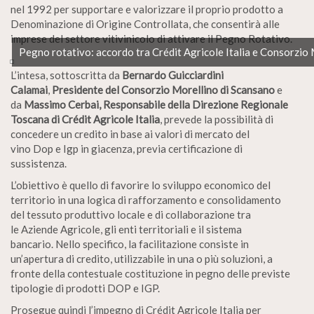
nel 1992 per supportare e valorizzare il proprio prodotto a
Denominazione di Origine Controllata, che consentirà alle
imprese del settore vitivinicolo di attivare il Pegno Rotativo.
Pegno rotativo: accordo tra Crédit Agricole Italia e Consorzio M
L’intesa, sottoscritta da
Bernardo Guicciardini
Calamai
,
Presidente del Consorzio Morellino di Scansano
e
da
Massimo Cerbai, Responsabile della Direzione Regionale
Toscana di Crédit Agricole Italia
, prevede la possibilità di
concedere un credito in base ai valori di mercato del
vino Dop e Igp in giacenza, previa certificazione di
sussistenza.
L’obiettivo è quello di favorire lo sviluppo economico del
territorio in una logica di rafforzamento e consolidamento
del tessuto produttivo locale e di collaborazione tra
le Aziende Agricole, gli enti territoriali e il sistema
bancario. Nello specifico, la facilitazione consiste in
un’apertura di credito, utilizzabile in una o più soluzioni, a
fronte della contestuale costituzione in pegno delle previste
tipologie di prodotti DOP e IGP.
Prosegue quindi l’impegno di Crédit Agricole Italia per