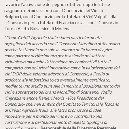
favorire l’attivazione del pegno rotativo, dopo le intese
raggiunte nei mesi scorsi con il Consorzio dei Vini di
Bolgheri, con il Consorzio per la Tutela dei Vini Valpolicella,
il Consorzio per la tutela del Franciacorta e con il Consorzio
Tutela Aceto Balsamico di Modena.
“
Come Crédit Agricole Italia siamo particolarmente
orgogliosi dell’accordo con il Consorzio Morellino di Scansano
perché testimonia non solo la volontà della banca di agire
come partner di riferimento per le aziende del settore
vitivinicolo ma anche l’attenzione nei confronti di tutto il
comparto, con soluzioni innovative come la valorizzazione dei
vini DOP delle aziende aderenti al Consorzio, a livello di
prodotto già imbottigliato ed eventualmente certificato,
mediante uno studio puntuale in merito al posizionamento dei
vini e soprattutto del brand Morellino di Scansano. Voglio
ringraziare anche Ranieri Moris –Vice Presidente del
Consorzio- che, nell’ambito del Comitato Territoriale Toscano
di Crédit Agricole Italia, si è fatto promotore di idee
innovative per il mondo del vino e ha contribuito alla
costruzione e al perfezionamento di questa tipologia di
accordi
“, dichiara il
Responsabile della Direzione Regionale