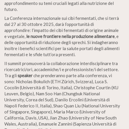
approfondimento su temi cruciali legati alla nutrizione del
futuro.
La Conferenza internazionale sui cibi fermentati, che si terrà
dal 27 al 30 ottobre 2025, darà l’opportunità di
approfondire: l’impatto dei cibi fermentati di origine animale
e vegetale,
le nuove frontiere nella produzione alimentare
, e
delle opportunità di riduzione degli sprechi. Si indagheranno
inoltre i benefici scientifici per la salute portati degli alimenti
fermentati e le sfide tutt’ora presenti.
Il summit promuoverà la collaborazione interdisciplinare tra
ricercatrici/ori, accademiche/i e professioniste/i del settore.
Tra gli
speaker
che prenderanno parte alla conferenza, vi
sono: Nicholas Bokulich (ETH Zürich, Svizzera), Luca S.
Cocolin (Università di Torino, Italia), Christophe Courtin (KU
Leuven, Belgio), Nam Soo Han (Chungbuk National
University, Corea del Sud), Danilo Ercolini (Università di
Napoli Federico II, Italia), Shao Quan Liu (National University
of Singapore, Singapore), Maria Marco (University of
California, Davis, USA), Jian Zhao (University of New South
Wales, Australia), Emanuele Zannini (Sapienza Università di