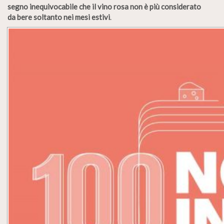
segno inequivocabile che il vino rosa non è più considerato
da bere soltanto nei mesi estivi
.