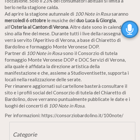
l’occasione. Solo il 23% dei consumatori abituali si limita a
berlo nella stagione calda.
Ad aprire la stagione autunnale di
100 Note in Rosa
saranno
mercoledì 6 ottobre
le musiche del
duo Luca & Giorgia
,
all’
Osteria al Canton di Verona
. Altre date sono in calendario
sino alla fine del mese. Durante tutti i live della rassegna
verrà servito l’Aperitivo di Verona, a base di Chiaretto di
Bardolino e formaggio Monte Veronese DOP.
Partner di
100 Note in Rosa
sono il Consorzio di tutela
formaggio Monte Veronese DOP e DOC Servizi di Verona,
alla quale è affidata la direzione artistica della
manifestazione e che, assieme a Studioventisette, supporta i
locali nella realizzazione delle serate.
Per rimanere aggiornati sul cartellone basterà consultare il
sito e i profili social del Consorzio di tutela del Chiaretto di
Bardolino, dove verranno puntualmente pubblicate le date e i
luoghi dei concerti di
100 Note in Rosa
.
Per informazioni: https://consorziobardolino.it/100note/
Categorie