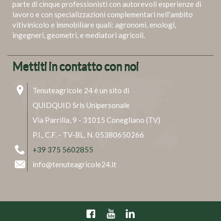
parte di cinque professionisti con autorevoli esperienze di
lavoro e con specializzazioni complementari nell'ambito
vitivinicolo e immobiliare quali: agronomi, enologi,
ingegneri, geometri, e mediatori agricoli.
Mettiti in contatto con noi
Tenuteagricole 24 è un sito di
QUIDQUID Srls Unipersonale
Via Parrilla, 9 - 31015 Conegliano (TV)
P.I., C.F. - TV-BL. N. 05380650266
+39 375 5602855
info@tenuteagricole24.it