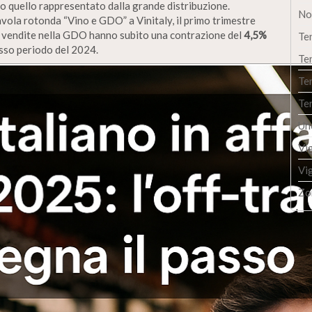
ro quello rappresentato dalla grande distribuzione.
No
tavola rotonda “Vino e GDO” a Vinitaly, il primo trimestre
 le vendite nella GDO hanno subito una contrazione del
4,5%
Te
esso periodo del 2024.
Te
Te
Te
Un
Vi
Vi
Zo