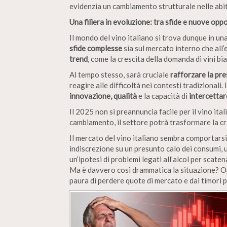
evidenzia un cambiamento strutturale nelle abi
Una filiera in evoluzione: tra sfide e nuove opp
Il mondo del vino italiano si trova dunque in u
sfide complesse
sia sul mercato interno che all
trend
, come la crescita della domanda di vini bi
Al tempo stesso, sarà cruciale
rafforzare la pr
reagire alle difficoltà nei contesti tradizionali.
innovazione, qualità
e la capacità di
intercettar
Il 2025 non si preannuncia facile per il vino ita
cambiamento, il settore potrà trasformare la cris
Il mercato del vino italiano sembra comportarsi
indiscrezione su un presunto calo dei consumi, 
un’ipotesi di problemi legati all’alcol per scatena
Ma è davvero così drammatica la situazione? Op
paura di perdere quote di mercato e dai timori p