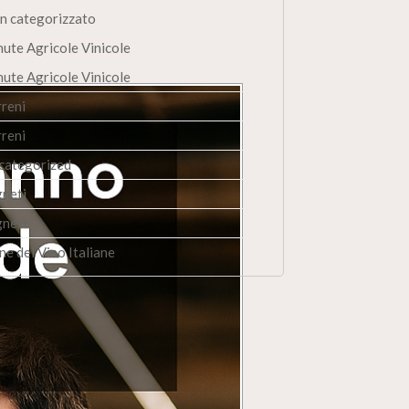
n categorizzato
nute Agricole Vinicole
nute Agricole Vinicole
rreni
rreni
categorized
gneti
gneti
ne del Vino Italiane