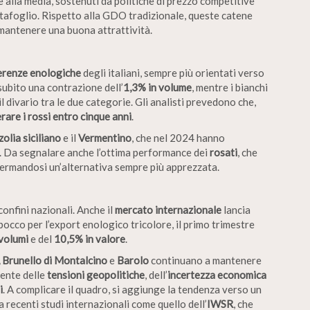
alla media, sostenuti da politiche di prezzo competitive
rtafoglio. Rispetto alla GDO tradizionale, queste catene
 mantenere una buona attrattività.
erenze enologiche
degli italiani, sempre più orientati verso
 subito una contrazione dell’
1,3% in volume
, mentre i bianchi
l divario tra le due categorie. Gli analisti prevedono che,
rare i rossi entro cinque anni
.
nzolia siciliano
e il
Vermentino
, che nel 2024 hanno
me. Da segnalare anche l’ottima performance dei
rosati
, che
fermandosi un’alternativa sempre più apprezzata.
confini nazionali. Anche il
mercato internazionale
lancia
sbocco per l’export enologico tricolore, il primo trimestre
volumi
e del
10,5% in valore
.
 Brunello di Montalcino
e
Barolo
continuano a mantenere
sente delle
tensioni geopolitiche
, dell’
incertezza economica
i
. A complicare il quadro, si aggiunge la tendenza verso un
 recenti studi internazionali come quello dell’
IWSR
, che