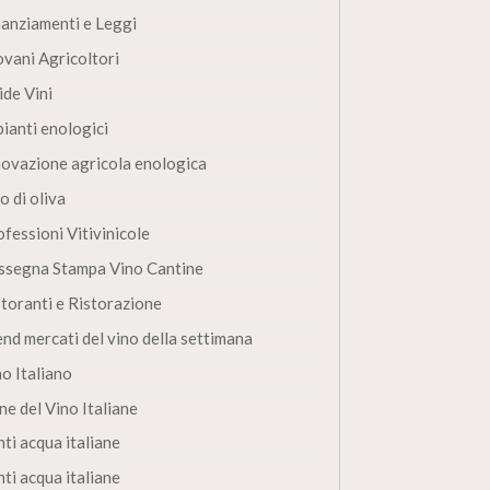
nanziamenti e Leggi
ovani Agricoltori
ide Vini
pianti enologici
novazione agricola enologica
o di oliva
fessioni Vitivinicole
ssegna Stampa Vino Cantine
storanti e Ristorazione
end mercati del vino della settimana
no Italiano
ne del Vino Italiane
ti acqua italiane
ti acqua italiane