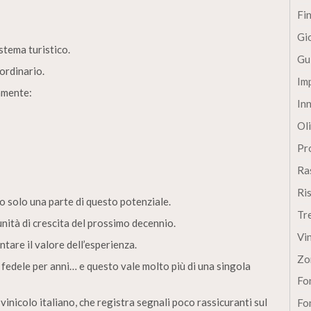
Fi
Gi
stema turistico.
Gu
ordinario.
Im
amente:
In
Oli
Pro
Ra
Ri
o solo una parte di questo potenziale.
Tr
unità di crescita del prossimo decennio.
Vi
are il valore dell’esperienza.
Zo
 fedele per anni… e questo vale molto più di una singola
Fon
 vinicolo italiano, che registra segnali poco rassicuranti sul
Fon