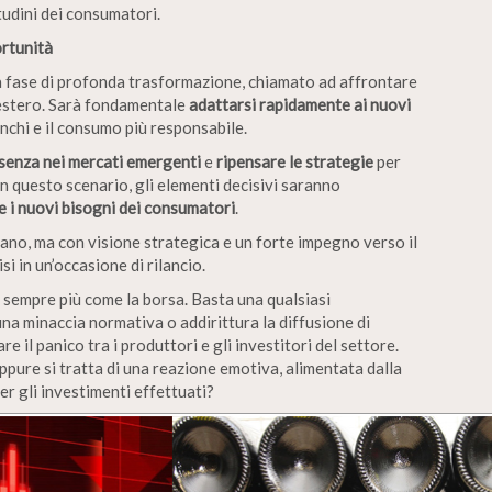
tudini dei consumatori.
ortunità
na fase di profonda trasformazione, chiamato ad affrontare
’estero. Sarà fondamentale
adattarsi rapidamente ai nuovi
anchi e il consumo più responsabile.
esenza nei mercati emergenti
e
ripensare le strategie
per
 In questo scenario, gli elementi decisivi saranno
e i nuovi bisogni dei consumatori
.
liano, ma con visione strategica e un forte impegno verso il
i in un’occasione di rilancio.
 sempre più come la borsa. Basta una qualsiasi
una minaccia normativa o addirittura la diffusione di
re il panico tra i produttori e gli investitori del settore.
pure si tratta di una reazione emotiva, alimentata dalla
er gli investimenti effettuati?