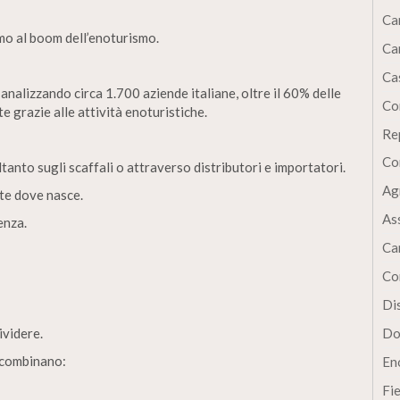
Ca
mmo al boom dell’enoturismo.
Ca
Cas
nalizzando circa 1.700 aziende italiane, oltre il 60% delle
Co
e grazie alle attività enoturistiche.
Re
Co
ltanto sugli scaffali o attraverso distributori e importatori.
Ag
te dove nasce.
As
enza.
Ca
Co
Dis
ividere.
Do
e combinano:
En
Fi