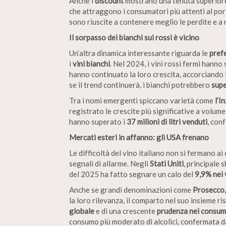
Anche i
discount
mostrano una tenuta superiore 
che attraggono i consumatori più attenti al po
sono riuscite a contenere meglio le perdite e a
Il sorpasso dei bianchi sui rossi è vicino
Un’altra dinamica interessante riguarda le
pref
i
vini bianchi
. Nel 2024, i vini rossi fermi hanno
hanno continuato la loro crescita, accorciando i
se il trend continuerà, i bianchi potrebbero
supe
Tra i nomi emergenti spiccano varietà come
l’I
registrato le crescite più significative a volu
hanno superato i
37 milioni di litri venduti
, con
Mercati esteri in affanno: gli USA frenano
Le difficoltà del vino italiano non si fermano ai 
segnali di allarme. Negli
Stati Uniti
, principale 
del 2025 ha fatto segnare un calo del
9,9% nei 
Anche se grandi denominazioni come
Prosecco,
la loro rilevanza, il comparto nel suo insieme ri
globale
e di una crescente
prudenza nei consum
consumo più moderato di alcolici, confermata da