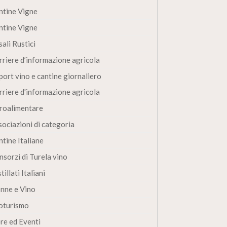
ntine Vigne
ntine Vigne
ali Rustici
rriere d’informazione agricola
port vino e cantine giornaliero
rriere d'informazione agricola
roalimentare
sociazioni di categoria
ntine Italiane
nsorzi di Turela vino
tillati Italiani
nne e Vino
oturismo
ere ed Eventi