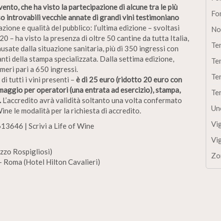
nto, che ha visto la partecipazione di alcune tra le più
Fon
so introvabili vecchie annate di grandi vini testimoniano
zione e qualità del pubblico: l’ultima edizione – svoltasi
No
0 – ha visto la presenza di oltre 50 cantine da tutta Italia,
Te
usate dalla situazione sanitaria, più di 350 ingressi con
nti della stampa specializzata. Dalla settima edizione,
Te
umeri pari a 650 ingressi.
Te
di tutti i vini presenti –
è di 25 euro (ridotto 20 euro con
maggio per operatori (una entrata ad esercizio), stampa,
Te
.
L’accredito avrà validità soltanto una volta confermato
Un
Wine le modalità per la richiesta di accredito.
Vi
13646 | Scrivi a Life of Wine
Vi
zzo Rospigliosi)
Zo
– Roma (Hotel Hilton Cavalieri)