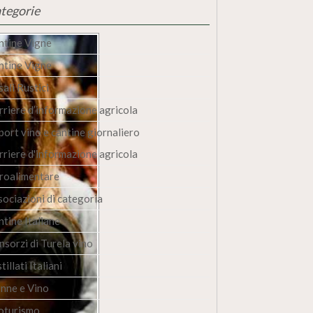
tegorie
ntine Vigne
ntine Vigne
ali Rustici
rriere d’informazione agricola
port vino e cantine giornaliero
rriere d'informazione agricola
roalimentare
sociazioni di categoria
ntine Italiane
nsorzi di Turela vino
tillati Italiani
nne e Vino
oturismo