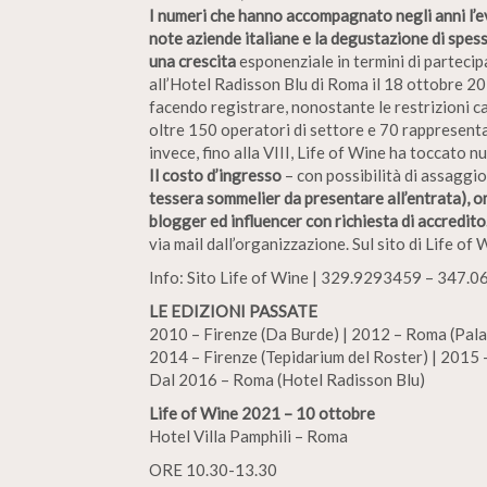
I numeri che hanno accompagnato negli anni l’eve
note aziende italiane e la degustazione di spes
una crescita
esponenziale in termini di partecipa
all’Hotel Radisson Blu di Roma il 18 ottobre 202
facendo registrare, nonostante le restrizioni ca
oltre 150 operatori di settore e 70 rappresenta
invece, fino alla VIII, Life of Wine ha toccato n
Il costo d’ingresso
– con possibilità di assaggio 
tessera sommelier da presentare all’entrata), o
blogger ed influencer con richiesta di accredito
via mail dall’organizzazione. Sul sito di Life of 
Info: Sito Life of Wine | 329.9293459 – 347.06
LE EDIZIONI PASSATE
2010 – Firenze (Da Burde) | 2012 – Roma (Pala
2014 – Firenze (Tepidarium del Roster) | 2015 
Dal 2016 – Roma (Hotel Radisson Blu)
Life of Wine 2021 – 10 ottobre
Hotel Villa Pamphili – Roma
ORE 10.30-13.30