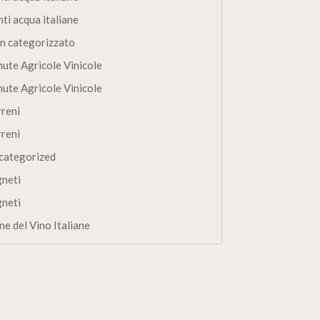
ti acqua italiane
n categorizzato
nute Agricole Vinicole
nute Agricole Vinicole
rreni
rreni
categorized
gneti
gneti
ne del Vino Italiane