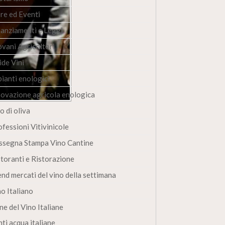
ere ed Eventi
nanziamenti e Leggi
ovani Agricoltori
ide Vini
pianti enologici
novazione agricola enologica
o di oliva
fessioni Vitivinicole
ssegna Stampa Vino Cantine
storanti e Ristorazione
end mercati del vino della settimana
no Italiano
ne del Vino Italiane
ti acqua italiane