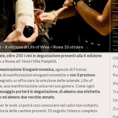
Fi
Fi
Gi
Gu
Im
e – X edizione di Life of Wine – Roma 10 ottobre
In
ate, oltre 250 i vini in degustazione presenti alla X edizione
Oli
 a Roma all’ Hotel Villa Pamphili.
Pro
Comunicazione Enogastronomica,
agenzie di Firenze
Ra
ne di manifestazioni enogastronomiche e
con il prezioso
egnato a rafforzare la selezione delle aziende, Life of
Ri
are, una manifestazione unica nel suo genere. Come ogni
 assaggio porterà in degustazione, di almeno una etichetta
Tr
io ed almeno due vecchie annate.
Vi
r le isole, si potrà così conoscere nel calici non soltanto
Zo
storia delle cantine presenti. Di seguito l’elenco completo
Fon