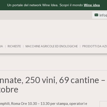
Un portale del network Wine Idea. Scopri il mondo
Wine idea
info
UA
RICHIESTE
MACCHINE AGRICOLE ED ENOLOGICHE
PRODOTTI DA AZI
nate, 250 vini, 69 cantine – 
tobre
ili, Roma Ore 10.30 – 13.30 per stampa, operatori e