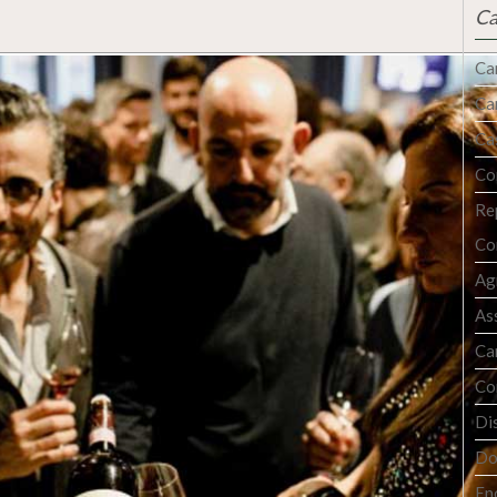
Ca
Ca
Ca
Cas
Co
Re
Co
Ag
As
Ca
Co
Dis
Do
En