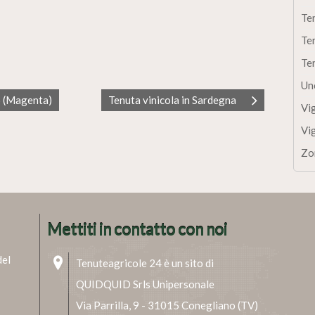
Te
Te
Te
Un
o (Magenta)
Tenuta vinicola in Sardegna
Vi
Vi
Zo
Mettiti in contatto con noi
del
Tenuteagricole 24 è un sito di
QUIDQUID Srls Unipersonale
Via Parrilla, 9 - 31015 Conegliano (TV)