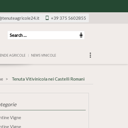
@tenuteagricole24.it
+39 375 5602855
ENDE AGRICOLE
NEWS VINICOLE
ne
Tenuta Vitivinicola nei Castelli Romani
tegorie
ntine Vigne
ntine Vigne