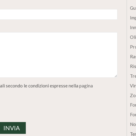
Gu
Im
In
Oli
Pro
Ra
Ri
Tr
li secondo le condizioni espresse nella
pagina
Vi
Zo
Fon
Fon
No
Te