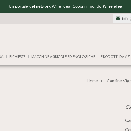
Un portale del network Wine Idea. Scopri il mondo
Wine idea
info
UA
RICHIESTE
MACCHINE AGRICOLE ED ENOLOGICHE
PRODOTTI DA AZI
Home
Cantine Vig
Ca
Ca
Ca