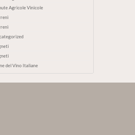
nute Agricole Vinicole
rreni
rreni
categorized
gneti
gneti
ne del Vino Italiane