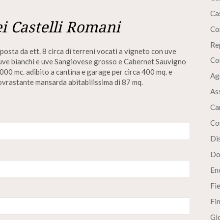
Cas
ei Castelli Romani
Co
Re
posta da ett. 8 circa di terreni vocati a vigneto con uve
Co
e uve bianchi e uve Sangiovese grosso e Cabernet Sauvigno
 3000 mc. adibito a cantina e garage per circa 400 mq. e
Ag
ovrastante mansarda abitabilissima di 87 mq.
As
Ca
Co
Dis
Do
En
Fi
Fi
Gi