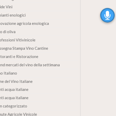
ide Vini
pianti enologici
novazione agricola enologica
o di oliva
fessioni Vitivinicole
ssegna Stampa Vino Cantine
storanti e Ristorazione
end mercati del vino della settimana
no Italiano
ne del Vino Italiane
ti acqua italiane
ti acqua italiane
n categorizzato
nute Agricole Vinicole