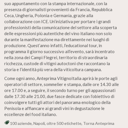
suo appuntamento con la stampa internazionale, con la
presenza di giornalisti provenienti da Francia, Repubblica
Ceca, Ungheria, Polonia e Germania, grazie alla
collaborazione con ICE. Un’iniziativa per portare i grandi
professionisti della comunicazione del settore alla scoperta
delle espressioni più autentiche del vino italiano non solo
durante la manifestazione ma direttamente nei luoghi di
produzione. Quest’anno infatti, l’educational tour, in
programma il giorno successivo all’evento, sarà incentrato
nella zona dei Campi Flegrei, territorio di straordinaria
ricchezza, custode di vitigni autoctoni che raccontano la
storia e l’identità più vera della viticoltura campana.
Come ogni anno, Anteprima VitignoItalia aprirà le porte agli
operatori di settore, sommelier e stampa, dalle ore 14.30 alle
ore 17.00 e, a seguire, il secondo turno per gli appassionati
dalle 17.30 alle 21.00, due fasce dedicate con l’obiettivo di
coinvolgere tutti gli attori del panorama enologico della
Penisola e affiancare ai grandi vini in degustazione le
eccellenze del food italiano.
100 aziende
,
Napoli
,
oltre 500 etichette
,
Torna Anteprima