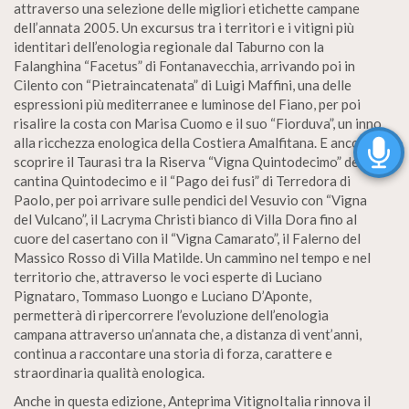
attraverso una selezione delle migliori etichette campane
dell’annata 2005. Un excursus tra i territori e i vitigni più
identitari dell’enologia regionale dal Taburno con la
Falanghina “Facetus” di Fontanavecchia, arrivando poi in
Cilento con “Pietraincatenata” di Luigi Maffini, una delle
espressioni più mediterranee e luminose del Fiano, per poi
risalire la costa con Marisa Cuomo e il suo “Fiorduva”, un inno
alla ricchezza enologica della Costiera Amalfitana. E ancora:
scoprire il Taurasi tra la Riserva “Vigna Quintodecimo” della
cantina Quintodecimo e il “Pago dei fusi” di Terredora di
Paolo, per poi arrivare sulle pendici del Vesuvio con “Vigna
del Vulcano”, il Lacryma Christi bianco di Villa Dora fino al
cuore del casertano con il “Vigna Camarato”, il Falerno del
Massico Rosso di Villa Matilde. Un cammino nel tempo e nel
territorio che, attraverso le voci esperte di Luciano
Pignataro, Tommaso Luongo e Luciano D’Aponte,
permetterà di ripercorrere l’evoluzione dell’enologia
campana attraverso un’annata che, a distanza di vent’anni,
continua a raccontare una storia di forza, carattere e
straordinaria qualità enologica.
Anche in questa edizione, Anteprima VitignoItalia rinnova il