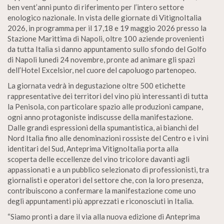
ben vent’anni punto di riferimento per l’intero settore
enologico nazionale. In vista delle giornate di VitignoItalia
2026, in programma per il 17,18 e 19 maggio 2026 presso la
Stazione Marittima di Napoli, oltre 100 aziende provenienti
da tutta Italia si danno appuntamento sullo sfondo del Golfo
di Napoli lunedì 24 novembre, pronte ad animare gli spazi
dell’Hotel Excelsior, nel cuore del capoluogo partenopeo.
La giornata vedrà in degustazione oltre 500 etichette
rappresentative dei territori del vino più interessanti di tutta
la Penisola, con particolare spazio alle produzioni campane,
ogni anno protagoniste indiscusse della manifestazione.
Dalle grandi espressioni della spumantistica, ai bianchi del
Nord Italia fino alle denominazioni rossiste del Centro e i vini
identitari del Sud, Anteprima VitignoItalia porta alla
scoperta delle eccellenze del vino tricolore davanti agli
appassionati e a un pubblico selezionato di professionisti, tra
giornalisti e operatori del settore che, con la loro presenza,
contribuiscono a confermare la manifestazione come uno
degli appuntamenti più apprezzati e riconosciuti in Italia.
“Siamo pronti a dare il via alla nuova edizione di Anteprima