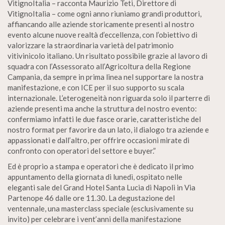
VitignoItalia – racconta Maurizio Teti, Direttore di
VitignoItalia – come ogni anno riuniamo grandi produttori,
affiancando alle aziende storicamente presenti al nostro
evento alcune nuove realtà d’eccellenza, con l’obiettivo di
valorizzare la straordinaria varietà del patrimonio
vitivinicolo italiano. Un risultato possibile grazie al lavoro di
squadra con l’Assessorato all’Agricoltura della Regione
Campania, da sempre in prima linea nel supportare la nostra
manifestazione, e con ICE per il suo supporto su scala
internazionale. L’eterogeneità non riguarda solo il parterre di
aziende presenti ma anche la struttura del nostro evento:
confermiamo infatti le due fasce orarie, caratteristiche del
nostro format per favorire da un lato, il dialogo tra aziende e
appassionati e dall’altro, per offrire occasioni mirate di
confronto con operatori del settore e buyer.”
Ed è proprio a stampa e operatori che è dedicato il primo
appuntamento della giornata di lunedì, ospitato nelle
eleganti sale del Grand Hotel Santa Lucia di Napoli in Via
Partenope 46 dalle ore 11.30. La degustazione del
ventennale, una masterclass speciale (esclusivamente su
invito) per celebrare i vent’anni della manifestazione