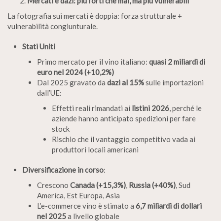
Mercati e dazi: più forti che mai, ma più vulnerabili
La fotografia sui mercati è doppia: forza strutturale +
vulnerabilità congiunturale.
Stati Uniti
Primo mercato per il vino italiano:
quasi 2 miliardi di
euro nel 2024 (+10,2%)
Dal 2025 gravato da
dazi al 15%
sulle importazioni
dall’UE:
Effetti reali rimandati ai
listini 2026
, perché le
aziende hanno anticipato spedizioni per fare
stock
Rischio che il vantaggio competitivo vada ai
produttori locali americani
Diversificazione in corso
:
Crescono
Canada (+15,3%)
,
Russia (+40%)
, Sud
America, Est Europa, Asia
L’e-commerce vino è stimato a
6,7 miliardi di dollari
nel 2025
a livello globale