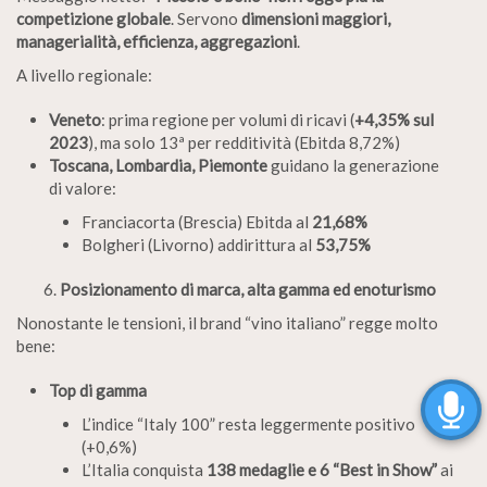
competizione globale
. Servono
dimensioni maggiori,
managerialità, efficienza, aggregazioni
.
A livello regionale:
Veneto
: prima regione per volumi di ricavi (
+4,35% sul
2023
), ma solo 13ª per redditività (Ebitda 8,72%)
Toscana, Lombardia, Piemonte
guidano la generazione
di valore:
Franciacorta (Brescia) Ebitda al
21,68%
Bolgheri (Livorno) addirittura al
53,75%
Posizionamento di marca, alta gamma ed enoturismo
Nonostante le tensioni, il brand “vino italiano” regge molto
bene:
Top di gamma
L’indice “Italy 100” resta leggermente positivo
(+0,6%)
L’Italia conquista
138 medaglie e 6 “Best in Show”
ai