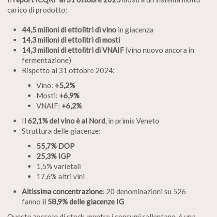
carico di prodotto:
44,5 milioni di ettolitri di vino
in giacenza
14,3 milioni di ettolitri di mosti
14,3 milioni di ettolitri di VNAIF
(vino nuovo ancora in
fermentazione)
Rispetto al 31 ottobre 2024:
Vino:
+5,2%
Mosti:
+6,9%
VNAIF:
+6,2%
Il
62,1% del vino è al Nord
, in primis Veneto
Struttura delle giacenze:
55,7% DOP
25,3% IGP
1,5% varietali
17,6% altri vini
Altissima concentrazione
: 20 denominazioni su 526
fanno il
58,9% delle giacenze IG
Questo zoccolo di stock, mentre i consumi rallentano, è una