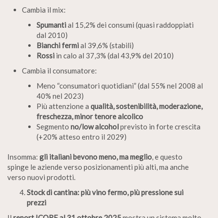
Cambia il mix:
Spumanti
al 15,2% dei consumi (quasi raddoppiati
dal 2010)
Bianchi fermi
al 39,6% (stabili)
Rossi
in calo al 37,3% (dal 43,9% del 2010)
Cambia il consumatore:
Meno “consumatori quotidiani” (dal 55% nel 2008 al
40% nel 2023)
Più attenzione a
qualità, sostenibilità, moderazione,
freschezza, minor tenore alcolico
Segmento
no/low alcohol
previsto in forte crescita
(+20% atteso entro il 2029)
Insomma:
gli italiani bevono meno, ma meglio
, e questo
spinge le aziende verso posizionamenti più alti, ma anche
verso nuovi prodotti.
Stock di cantina: più vino fermo, più pressione sui
prezzi
Il
report ICQRF al 31 ottobre 2025
mostra un sistema molto