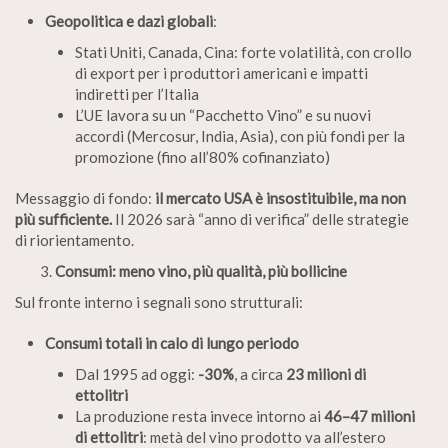
Geopolitica e dazi globali
:
Stati Uniti, Canada, Cina: forte volatilità, con crollo
di export per i produttori americani e impatti
indiretti per l’Italia
L’UE lavora su un “Pacchetto Vino” e su nuovi
accordi (Mercosur, India, Asia), con più fondi per la
promozione (fino all’80% cofinanziato)
Messaggio di fondo:
il mercato USA è insostituibile, ma non
più sufficiente.
Il 2026 sarà “anno di verifica” delle strategie
di riorientamento.
Consumi: meno vino, più qualità, più bollicine
Sul fronte interno i segnali sono strutturali:
Consumi totali in calo di lungo periodo
Dal 1995 ad oggi:
-30%
, a circa
23 milioni di
ettolitri
La produzione resta invece intorno ai
46–47 milioni
di ettolitri
: metà del vino prodotto va all’estero