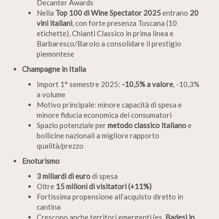
Decanter Awards
Nella
Top 100 di Wine Spectator 2025
entrano
20
vini italiani
, con forte presenza Toscana (10
etichette), Chianti Classico in prima linea e
Barbaresco/Barolo a consolidare il prestigio
piemontese
Champagne in Italia
Import 1° semestre 2025:
-10,5% a valore
, -10,3%
a volume
Motivo principale: minore capacità di spesa e
minore fiducia economica dei consumatori
Spazio potenziale per
metodo classico italiano
e
bollicine nazionali a migliore rapporto
qualità/prezzo
Enoturismo
3 miliardi di euro
di spesa
Oltre
15 milioni di visitatori (+11%)
Fortissima propensione all’acquisto diretto in
cantina
Crescono anche territori emergenti (es.
Badesi in