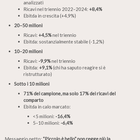
analizzati
Ricavi nel triennio 2022–2024:
+8,4%
Ebitda in crescita (+4,9%)
20–50 milioni
Ricavi:
+4,5%
nel triennio
Ebitda: sostanzialmente stabile (-1,2%)
10–20 milioni
Ricavi:
-9,9%
nel triennio
Ebitda:
+9,1%
(chi ha saputo reagire si è
ristrutturato)
Sotto i 10 milioni
71% del campione, ma solo 17% dei ricavi del
comparto
Ebitda in calo marcato:
<5 milioni:
-16,4%
5–10 milioni:
-6,4%
Messaggio netto:
“Piccolo è bello” non regge più la