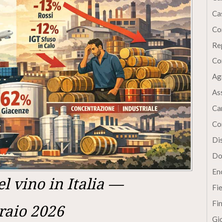
Cas
Co
Re
Co
Ag
As
Ca
Co
Dis
Do
En
 vino in Italia —
Fi
Fi
raio 2026
Gi