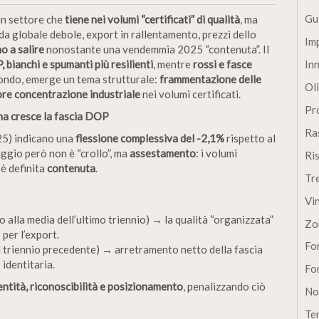
Gu
n settore che
tiene nei volumi “certificati” di qualità
, ma
a globale debole, export in rallentamento, prezzi dello
Im
o a salire
nonostante una vendemmia 2025 “contenuta”. Il
In
 bianchi e spumanti più resilienti
, mentre
rossi e fasce
fondo, emerge un tema strutturale:
frammentazione delle
Oli
re concentrazione industriale
nei volumi certificati.
Pro
ma cresce la fascia DOP
Ra
025) indicano una
flessione complessiva del -2,1%
rispetto al
aggio però non è “crollo”, ma
assestamento
: i volumi
Ri
 è definita
contenuta
.
Tr
Vi
o alla media dell’ultimo triennio) → la qualità “organizzata”
Zo
per l’export.
Fon
l triennio precedente) → arretramento netto della fascia
identitaria.
Fon
entità, riconoscibilità e posizionamento
, penalizzando ciò
No
Te