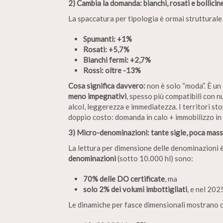
2) Cambia la domanda: bianchi, rosati e bollicine
La spaccatura per tipologia è ormai strutturale
Spumanti: +1%
Rosati: +5,7%
Bianchi fermi: +2,7%
Rossi: oltre -13%
Cosa significa davvero:
non è solo “moda”. È un
meno impegnativi
, spesso più compatibili con 
alcol, leggerezza e immediatezza. I territori sto
doppio costo: domanda in calo + immobilizzo in 
3) Micro-denominazioni: tante sigle, poca massa 
La lettura per dimensione delle denominazioni 
denominazioni
(sotto 10.000 hl) sono:
70% delle DO certificate
, ma
solo 2% dei volumi imbottigliati
, e nel 20
Le dinamiche per fasce dimensionali mostrano 