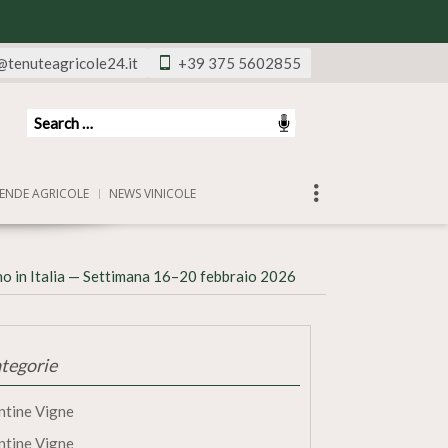
@tenuteagricole24.it
+39 375 5602855
ENDE AGRICOLE
NEWS VINICOLE
no in Italia — Settimana 16–20 febbraio 2026
tegorie
ntine Vigne
ntine Vigne