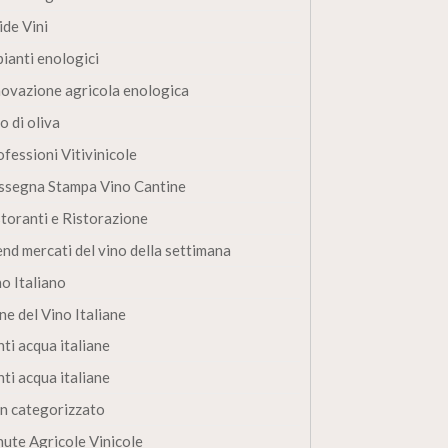
ide Vini
pianti enologici
novazione agricola enologica
o di oliva
fessioni Vitivinicole
ssegna Stampa Vino Cantine
storanti e Ristorazione
end mercati del vino della settimana
no Italiano
ne del Vino Italiane
ti acqua italiane
ti acqua italiane
n categorizzato
nute Agricole Vinicole