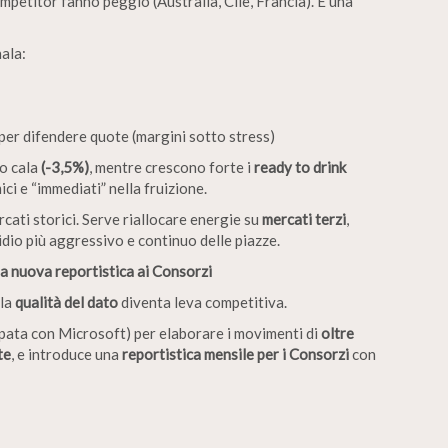
ompetitor fanno peggio (Australia, Cile, Francia). È una
ala:
per difendere quote (margini sotto stress)
no cala
(-3,5%)
, mentre crescono forte i
ready to drink
ci e “immediati” nella fruizione.
cati storici. Serve riallocare energie su
mercati terzi
,
dio più aggressivo e continuo delle piazze.
a nuova reportistica ai Consorzi
 la
qualità del dato
diventa leva competitiva.
pata con Microsoft) per elaborare i movimenti di
oltre
te
, e introduce una
reportistica mensile per i Consorzi
con