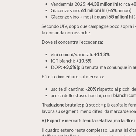
Vendemmia 2025:
44,38 milioni hl
(circa
+0
Giacenze vino:
61 milioni hl
(
+6%
annuo)
Giacenze vino + mosti:
quasi 68 milioni hl
(
Secondo UIV, dopo due campagne poco sopra i 4
la domanda non assorbe.
Dove si concentra l’eccedenza:
vini comuni/varietali:
+11,3%
IGT bianchi:
+10,5%
DOP:
+3,6%
(più tenuta, ma comunque in 
Effetto immediato sul mercato:
uscite di cantina:
-20%
rispetto ai picchi d
prezzi dello sfuso: fiacchi, con i
bianchi co
Traduzione brutale:
più stock = più capitale fer
lavora su segmenti meno difesi da marca/deno
6) Export e mercati: tenuta relativa, ma la dire
Il quadro estero resta complesso. Le analisi c