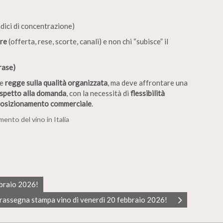
ndici di concentrazione)
re
(offerta, rese, scorte, canali) e non chi “subisce” il
rase)
he
regge sulla qualità organizzata
, ma deve affrontare una
ispetto alla domanda
, con la necessità di
flessibilità
iposizionamento commerciale
.
ento del vino in Italia
bbraio 2026!
rassegna stampa vino di venerdì 20 febbraio 2026!