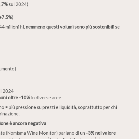
,7%
sul 2024)
+7,5%
)
4 milioni hl,
nemmeno questi volumi sono più sostenibili
se
aumento)
el 2024
muni oltre -10%
in diverse aree
mo = più pressione su prezzi e liquidità, soprattutto per chi
minazione.
zione è ancora negativa
itate (Nomisma Wine Monitor) parlano di un
-3% nel valore