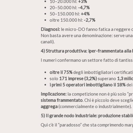
10–20.000 hl:
+3%
20–50.000 hl:
-4,7%
50–150.000 hl:
+4%
oltre 150.000 hl:
-2,7%
Diagnosi:
le micro-DO fanno fatica a reggere os
Non basta avere una denominazione: serve un
canali).
4) Struttura produttiva: iper-frammentata alla 
I numeri confermano un settore fatto di tantissi
oltre il 75%
degli imbottigliatori certifica
solo
171 imprese (3,2%)
superano
1,3 milio
i primi 5 operatori imbottigliano il 18%
dei
Implicazione:
la competizione non è più solo “p
sistema frammentato
. Chi è piccolo deve scegl
aggrega
(commercialmente o industrialmente).
5) Il grande nodo industriale: produzione stabil
Qui c’è il “paradosso” che sta comprimendo margi