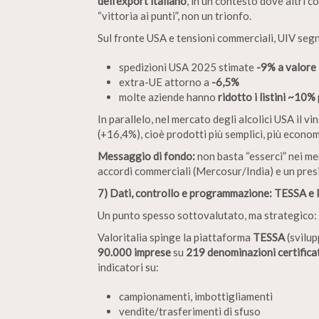
dell’export italiano
, in un contesto dove altri c
“vittoria ai punti”, non un trionfo.
Sul fronte USA e tensioni commerciali, UIV segn
spedizioni USA 2025 stimate
-9% a valore
extra-UE attorno a
-6,5%
molte aziende hanno
ridotto i listini ~10%
In parallelo, nel mercato degli alcolici USA il vi
(+16,4%), cioè prodotti più semplici, più economi
Messaggio di fondo:
non basta “esserci” nei mer
accordi commerciali (Mercosur/India) e un presi
7) Dati, controllo e programmazione: TESSA e l
Un punto spesso sottovalutato, ma strategico:
Valoritalia spinge la piattaforma
TESSA
(svilup
90.000 imprese
su
219 denominazioni certifica
indicatori su:
campionamenti, imbottigliamenti
vendite/trasferimenti di sfuso