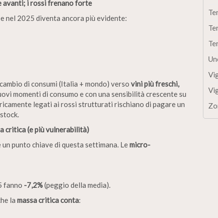
 avanti; i rossi frenano forte
Te
 e nel 2025 diventa ancora più evidente:
Te
Te
Un
Vi
 cambio di consumi (Italia + mondo) verso
vini più freschi,
Vi
nuovi momenti di consumo e con una sensibilità crescente su
ricamente legati ai rossi strutturati rischiano di pagare un
Zo
stock.
critica (e più vulnerabilità)
è un punto chiave di questa settimana. Le
micro-
25 fanno
-7,2%
(peggio della media).
che la
massa critica conta
: