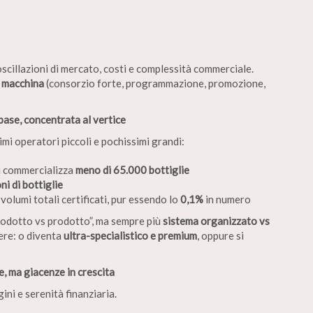
cillazioni di mercato, costi e complessità commerciale.
a
macchina
(consorzio forte, programmazione, promozione,
base, concentrata al vertice
mi operatori piccoli e pochissimi grandi:
ti commercializza
meno di 65.000 bottiglie
ni di bottiglie
 volumi totali certificati, pur essendo lo
0,1%
in numero
rodotto vs prodotto”, ma sempre più
sistema organizzato vs
iere: o diventa
ultra-specialistico e premium
, oppure si
e, ma giacenze in crescita
ni e serenità finanziaria.