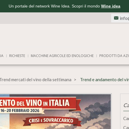
Un portale del network Wine Idea. Scopri il mondo
Wine idea
info
UA
RICHIESTE
MACCHINE AGRICOLE ED ENOLOGICHE
PRODOTTI DA AZI
Trend mercati del vino della settimana
Trend e andamento del vi
Ca
Ca
Ca