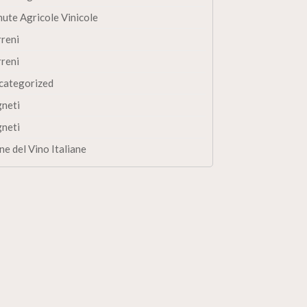
nute Agricole Vinicole
rreni
rreni
categorized
gneti
gneti
ne del Vino Italiane