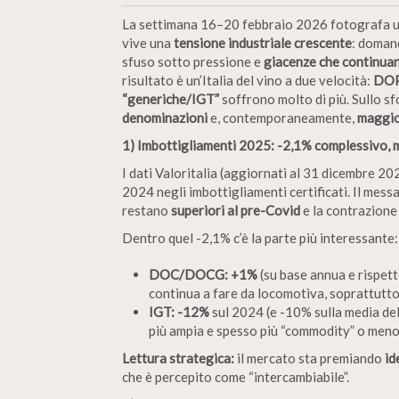
La settimana 16–20 febbraio 2026 fotografa u
vive una
tensione industriale crescente
: domand
sfuso sotto pressione e
giacenze che continuan
risultato è un’Italia del vino a due velocità:
DOP,
“generiche/IGT”
soffrono molto di più. Sullo s
denominazioni
e, contemporaneamente,
maggio
1) Imbottigliamenti 2025: -2,1% complessivo, 
I dati Valoritalia (aggiornati al 31 dicembre 2
2024 negli imbottigliamenti certificati. Il mess
restano
superiori al pre-Covid
e la contrazione
Dentro quel -2,1% c’è la parte più interessante:
DOC/DOCG: +1%
(su base annua e rispett
continua a fare da locomotiva, soprattutto 
IGT: -12%
sul 2024 (e -10% sulla media de
più ampia e spesso più “commodity” o meno 
Lettura strategica:
il mercato sta premiando
id
che è percepito come “intercambiabile”.