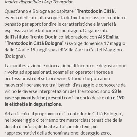
inoltre disponibile l’App Trentodoc
.
Quest’anno è Bologna ad ospitare “
Trentodoc in Città
”,
evento dedicato alla scoperta del metodo classico trentino e
pensato per approfondire le caratteristiche e la varietà
espressiva delle bollicine di montagna. Organizzato
dall’
Istituto Trento Doc
in collaborazione con
AIS Emilia
,
“
Trentodoc in Città Bologna
” si svolge domenica 17 maggio,
dalle 14 alle 19, negli spazi di Villa Zarri a Castel Maggiore
(Bologna).
La manifestazione è un’occasione di incontro e degustazione
rivolta ad appassionati, sommelier, operatori horeca e
professionisti del settore wine & food, che potranno
muoversi liberamente tra i banchi d’assaggio e conoscere da
vicino le diverse interpretazioni del Trentodoc: sono
63 le
case spumantistiche presenti
con il proprio desk e
oltre 190
le etichette in degustazione
.
Ad arricchire il programma di “Trentodoc in Città Bologna”,
nel pomeriggio ci terranno tre masterclass tematiche della
durata di un’ora, dedicate ad alcuni dei temi più
rappresentativi della denominazione: dosaggio zero,