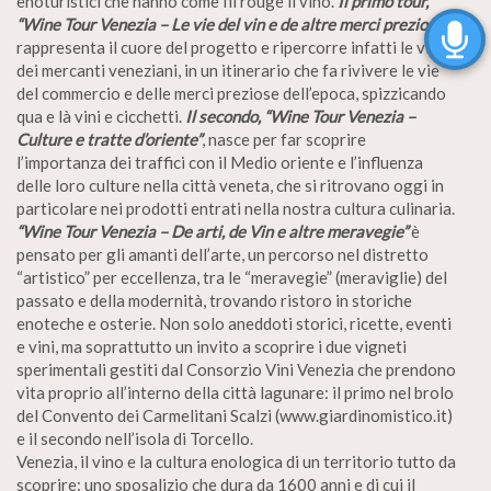
enoturistici che hanno come fil rouge il vino.
Il primo tour,
“Wine Tour Venezia – Le vie del vin e de altre merci preziose”
,
rappresenta il cuore del progetto e ripercorre infatti le vie
dei mercanti veneziani, in un itinerario che fa rivivere le vie
del commercio e delle merci preziose dell’epoca, spizzicando
qua e là vini e cicchetti.
Il secondo, “Wine Tour Venezia –
Culture e tratte d’oriente”
, nasce per far scoprire
l’importanza dei traffici con il Medio oriente e l’influenza
delle loro culture nella città veneta, che si ritrovano oggi in
particolare nei prodotti entrati nella nostra cultura culinaria.
“Wine Tour Venezia – De arti, de Vin e altre meravegie”
è
pensato per gli amanti dell’arte, un percorso nel distretto
“artistico” per eccellenza, tra le “meravegie” (meraviglie) del
passato e della modernità, trovando ristoro in storiche
enoteche e osterie. Non solo aneddoti storici, ricette, eventi
e vini, ma soprattutto un invito a scoprire i due vigneti
sperimentali gestiti dal Consorzio Vini Venezia che prendono
vita proprio all’interno della città lagunare: il primo nel brolo
del Convento dei Carmelitani Scalzi (www.giardinomistico.it)
e il secondo nell’isola di Torcello.
Venezia, il vino e la cultura enologica di un territorio tutto da
scoprire: uno sposalizio che dura da 1600 anni e di cui il