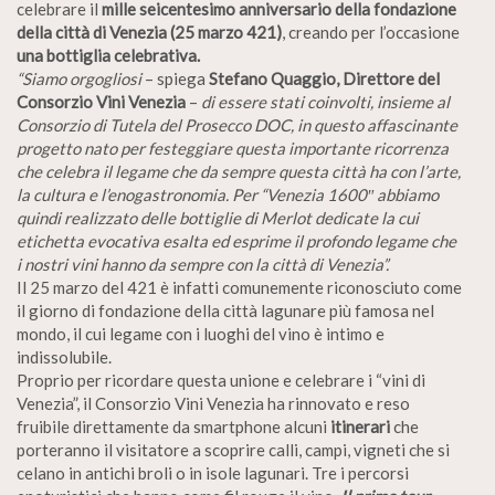
celebrare il
mille seicentesimo anniversario della fondazione
della città di Venezia (25 marzo 421)
, creando per l’occasione
una bottiglia celebrativa.
“Siamo orgogliosi
– spiega
Stefano Quaggio, Direttore del
Consorzio Vini Venezia
–
di essere stati coinvolti, insieme al
Consorzio di Tutela del Prosecco DOC, in questo affascinante
progetto nato per festeggiare questa importante ricorrenza
che celebra il legame che da sempre questa città ha con l’arte,
la cultura e l’enogastronomia. Per “Venezia 1600″ abbiamo
quindi realizzato delle bottiglie di Merlot dedicate la cui
etichetta evocativa esalta ed esprime il profondo legame che
i nostri vini hanno da sempre con la città di Venezia”.
Il 25 marzo del 421 è infatti comunemente riconosciuto come
il giorno di fondazione della città lagunare più famosa nel
mondo, il cui legame con i luoghi del vino è intimo e
indissolubile.
Proprio per ricordare questa unione e celebrare i “vini di
Venezia”, il Consorzio Vini Venezia ha rinnovato e reso
fruibile direttamente da smartphone alcuni
itinerari
che
porteranno il visitatore a scoprire calli, campi, vigneti che si
celano in antichi broli o in isole lagunari. Tre i percorsi