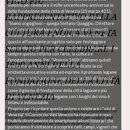
VINO PIÙ
simbolo per celebrare il mille seicentesimo anniversario
della fondazione della città di Venezia (25 marzo 421),
RAPPRESENTATIVO DELLA
creando per l’occasione una bottiglia celebrativa.
“Siamo orgogliosi – spiega Stefano Quaggio, Direttore
del Consorzio Vini Venezia – di essere stati coinvolti,
CULTURA ENOICA VENETA
insieme al Consorzio di Tutela del Prosecco DOC, in
questo affascinante progetto nato per festeggiare
SCELTO PER CELEBRARE I
questa importante ricorrenza che celebra il legame che da
sempre questa città ha con l’arte, la cultura e
l’enogastronomia. Per “Venezia 1600″ abbiamo quindi
1600 ANNI DELLA
realizzato delle bottiglie di Merlot dedicate la cui
etichetta evocativa esalta ed esprime il profondo legame
che i nostri vini hanno da sempre con la città di Venezia”.
FONDAZIONE DELLA CITTÀ
Il 25 marzo del 421 è infatti comunemente riconosciuto
come il giorno di fondazione della città lagunare più
DI VENEZIA
famosa nel mondo, il cui legame con i luoghi del vino è
intimo e indissolubile.
Proprio per ricordare questa unione e celebrare i “vini di
Il Consorzio Vini Venezia festeggia l’evento proponendo tre
Venezia”, il Consorzio Vini Venezia ha rinnovato e reso
itinerari, disponibili anche su smartphone, per andare alla
fruibile direttamente da smartphone alcuni itinerari che
scoperta della Venezia del vino più autentica
.
porteranno il visitatore a scoprire calli, campi, vigneti che