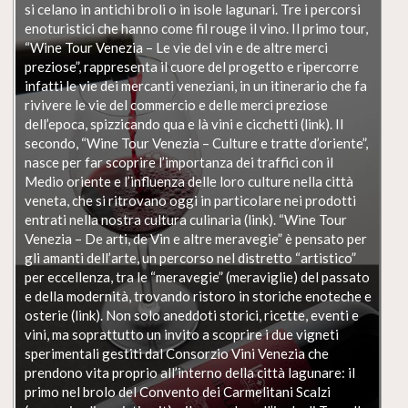
si celano in antichi broli o in isole lagunari. Tre i percorsi
enoturistici che hanno come fil rouge il vino. Il primo tour,
“Wine Tour Venezia – Le vie del vin e de altre merci
preziose”, rappresenta il cuore del progetto e ripercorre
infatti le vie dei mercanti veneziani, in un itinerario che fa
rivivere le vie del commercio e delle merci preziose
dell’epoca, spizzicando qua e là vini e cicchetti (link). Il
secondo, “Wine Tour Venezia – Culture e tratte d’oriente”,
nasce per far scoprire l’importanza dei traffici con il
Medio oriente e l’influenza delle loro culture nella città
veneta, che si ritrovano oggi in particolare nei prodotti
entrati nella nostra cultura culinaria (link). “Wine Tour
Venezia – De arti, de Vin e altre meravegie” è pensato per
gli amanti dell’arte, un percorso nel distretto “artistico”
per eccellenza, tra le “meravegie” (meraviglie) del passato
e della modernità, trovando ristoro in storiche enoteche e
osterie (link). Non solo aneddoti storici, ricette, eventi e
vini, ma soprattutto un invito a scoprire i due vigneti
sperimentali gestiti dal Consorzio Vini Venezia che
prendono vita proprio all’interno della città lagunare: il
primo nel brolo del Convento dei Carmelitani Scalzi