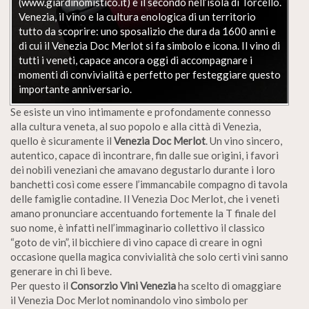
(www.giardinomistico.it) e il secondo nell’isola di Torcello.
Venezia, il vino e la cultura enologica di un territorio
tutto da scoprire: uno sposalizio che dura da 1600 anni e
di cui il Venezia Doc Merlot si fa simbolo e icona. Il vino di
tutti i veneti, capace ancora oggi di accompagnare i
momenti di convivialità e perfetto per festeggiare questo
importante anniversario.
Se esiste un vino intimamente e profondamente connesso
alla cultura veneta, al suo popolo e alla città di Venezia,
quello è sicuramente il
Venezia Doc Merlot
. Un vino sincero,
autentico, capace di incontrare, fin dalle sue origini, i favori
dei nobili veneziani che amavano degustarlo durante i loro
banchetti così come essere l’immancabile compagno di tavola
delle famiglie contadine. Il Venezia Doc Merlot, che i veneti
amano pronunciare accentuando fortemente la T finale del
suo nome, è infatti nell’immaginario collettivo il classico
“goto de vin”, il bicchiere di vino capace di creare in ogni
occasione quella magica convivialità che solo certi vini sanno
generare in chi li beve.
Per questo il
Consorzio Vini Venezia
ha scelto di omaggiare
il Venezia Doc Merlot nominandolo vino simbolo per