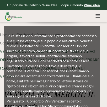
Un portale del network Wine Idea. Scopri il mondo
Wine idea
Home
Corriere d'informazione agricola
Se esiste un vino intimamente e profondamente connesso
alla cultura veneta, al suo popolo e alla città di Venezia,
Consorzi di Turela vino
quello è sicuramente il Venezia Doc Merlot. Un vino
sincero, autentico, capace di incontrare, fin dalle sue
VENEZIA DOC MERLOT: IL VINO PIÙ RAPPRESENTATIVO
origini, i favori dei nobili veneziani che amavano
DELLA CULTURA ENOICA VENETA SCELTO PER CELEBRARE
degustarlo durante i loro banchetti così come essere
l’immancabile compagno di tavola delle famiglie
I 1600 ANNI DELLA FONDAZIONE DELLA CITTÀ DI
contadine. Il Venezia Doc Merlot, che i veneti amano
pronunciare accentuando fortemente la T finale del suo
VENEZIA
nome, è infatti nell’immaginario collettivo il classico
“goto de vin”, il bicchiere di vino capace di creare in ogni
occasione quella magica convivialità che solo certi vini
VENEZIA DOC MERLOT: IL
sanno generare in chi li beve.
Per questo il Consorzio Vini Venezia ha scelto di
omaggiare il Venezia Doc Merlot nominandolo vino