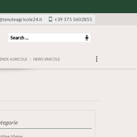
@tenuteagricole24.it
+39 375 5602855
ENDE AGRICOLE
NEWS VINICOLE
tegorie
ntine Vigne