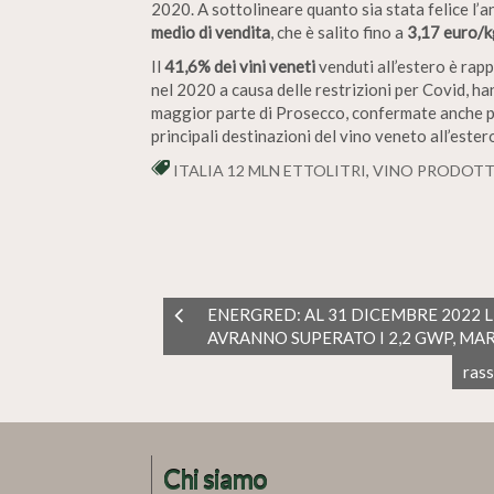
2020. A sottolineare quanto sia stata felice l’a
medio di vendita
, che è salito fino a
3,17 euro/k
Il
41,6% dei vini veneti
venduti all’estero è ra
nel 2020 a causa delle restrizioni per Covid, ha
maggior parte di Prosecco, confermate anche p
principali destinazioni del vino veneto all’ester
ITALIA 12 MLN ETTOLITRI
,
VINO PRODOTTI
ENERGRED: AL 31 DICEMBRE 2022 L
AVRANNO SUPERATO I 2,2 GWP, M
rass
Chi siamo