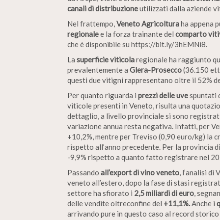
canali di distribuzione
utilizzati dalla aziende vi
Nel frattempo,
Veneto Agricoltura
ha appena p
regionale
e la forza trainante del
comparto viti
che è disponibile su https://bit.ly/3hEMNi8.
La
superficie viticola
regionale ha raggiunto qu
prevalentemente a
Glera-Prosecco
(36.150 ett
questi due vitigni rappresentano oltre il 52% d
Per quanto riguarda i
prezzi delle uve
spuntati 
viticole presenti in Veneto, risulta una quotazi
dettaglio, a livello provinciale si sono registra
variazione annua resta negativa. Infatti, per V
+10,2%, mentre per Treviso (0,90 euro/kg) la cr
rispetto all’anno precedente. Per la provincia di
-9,9% rispetto a quanto fatto registrare nel 2
Passando
all’export di vino veneto
, l’analisi d
veneto all’estero, dopo la fase di stasi registra
settore ha sfiorato i
2,5 miliardi di euro
, segna
delle vendite oltreconfine del
+11,1%.
Anche i
q
arrivando pure in questo caso al record storic