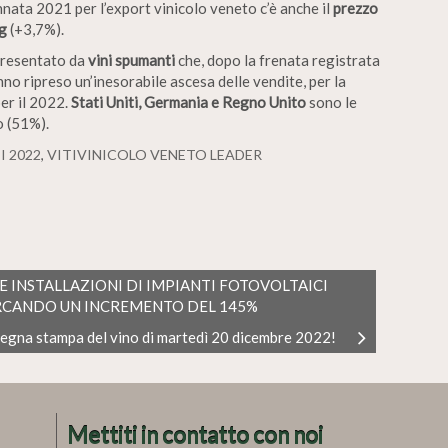
nnata 2021 per l’export vinicolo veneto c’è anche il
prezzo
g
(+3,7%).
ppresentato da
vini spumanti
che, dopo la frenata registrata
nno ripreso un’inesorabile ascesa delle vendite, per la
er il 2022.
Stati Uniti, Germania e Regno Unito
sono le
o (51%).
 2022
,
VITIVINICOLO VENETO LEADER
E INSTALLAZIONI DI IMPIANTI FOTOVOLTAICI
ARCANDO UN INCREMENTO DEL 145%
egna stampa del vino di martedì 20 dicembre 2022!
Mettiti in contatto con noi