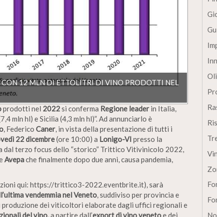
Gi
Gu
Im
In
Oli
A CON 12 MLN DI ETTOLITRI DI VINO PRODOTTI NEL
Pro
Ra
o
prodotti nel
2022
si conferma
Regione
leader
in Italia,
4 mln hl) e Sicilia (4,3 mln hl)”. Ad annunciarlo è
Ri
o
, Federico
Caner
, in vista della presentazione di tutti i
Tr
ovedì 22 dicembre
(ore 10:00) a
Lonigo-VI
presso la
a dal terzo focus dello “storico” Trittico Vitivinicolo 2022,
Vi
e
Avepa
che finalmente dopo due anni, causa pandemia,
Zo
Fon
izioni qui: https://trittico3-2022.eventbrite.it), sarà
ll’ultima vendemmia nel Veneto
, suddiviso per provincia e
Fon
i produzione dei viticoltori elaborate dagli uffici regionali e
zionali del vino,
a partire dall’
export di vino veneto
e dei
No