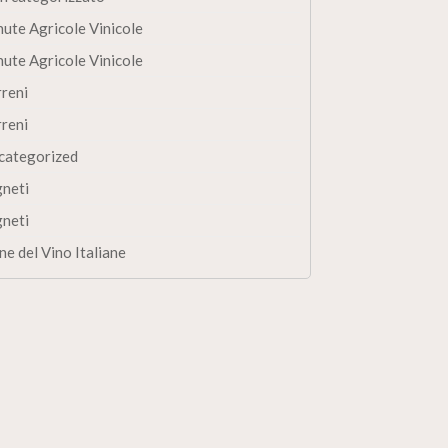
nute Agricole Vinicole
nute Agricole Vinicole
rreni
rreni
categorized
gneti
gneti
ne del Vino Italiane