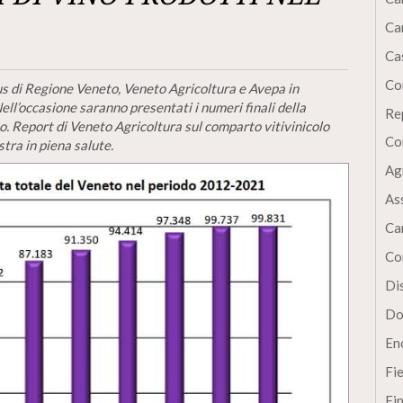
Ca
Cas
Co
cus di Regione Veneto, Veneto Agricoltura e Avepa in
ll’occasione saranno presentati i numeri finali della
Re
. Report di Veneto Agricoltura sul comparto vitivinicolo
Co
stra in piena salute.
Ag
As
Ca
Co
Dis
Do
En
Fi
Fi