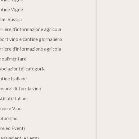
ntine Vigne
ali Rustici
rriere d’informazione agricola
port vino e cantine giornaliero
rriere d'informazione agricola
roalimentare
sociazioni di categoria
ntine Italiane
nsorzi di Turela vino
tillati Italiani
nne e Vino
oturismo
ere ed Eventi
nanziamenti e Leggi