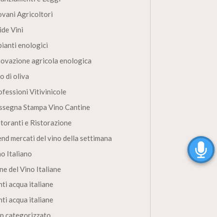
ovani Agricoltori
ide Vini
pianti enologici
novazione agricola enologica
o di oliva
fessioni Vitivinicole
ssegna Stampa Vino Cantine
storanti e Ristorazione
end mercati del vino della settimana
no Italiano
ne del Vino Italiane
ti acqua italiane
ti acqua italiane
n categorizzato