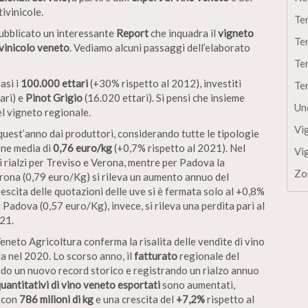
tivinicole.
Te
ubblicato un interessante
Report
che inquadra il
vigneto
Te
vinicolo veneto
. Vediamo alcuni passaggi dell’elaborato
Te
asi i
100.000 ettari
(+30% rispetto al 2012), investiti
Te
ari) e
Pinot Grigio
(16.020 ettari). Si pensi che insieme
Un
el vigneto regionale.
Vi
quest’anno dai produttori, considerando tutte le tipologie
one media di
0,76 euro/kg
(+0,7% rispetto al 2021). Nel
Vi
ti rialzi per Treviso e Verona, mentre per Padova la
Zo
erona (0,79 euro/Kg) si rileva un aumento annuo del
escita delle quotazioni delle uve si è fermata solo al +0,8%
 Padova (0,57 euro/Kg), invece, si rileva una perdita pari al
021.
i Veneto Agricoltura conferma la risalita delle vendite di vino
ta nel 2020. Lo scorso anno, il
fatturato
regionale del
ndo un nuovo record storico e registrando un rialzo annuo
uantitativi di
vino veneto esportati
sono aumentati,
o con
786 milioni di kg
e una crescita del
+7,2%
rispetto al