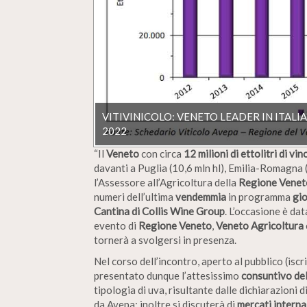
VITIVINICOLO: VENETO LEADER IN ITALI
2022
“Il
Veneto
con circa
12 milioni di ettolitri di vin
davanti a Puglia (10,6 mln hl), Emilia-Romagna (7,
l’Assessore all’Agricoltura della
Regione Venet
numeri dell’ultima
vendemmia
in programma
gi
Cantina di Collis Wine Group
. L’occasione è dat
evento di
Regione Veneto
,
Veneto Agricoltura
tornerà a svolgersi in presenza.
Nel corso dell’incontro, aperto al pubblico (iscr
presentato dunque l’attesissimo
consuntivo de
tipologia di uva, risultante dalle dichiarazioni d
da Avepa; inoltre si discuterà di
mercati interna