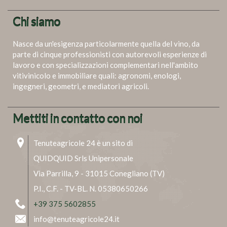
Chi siamo
Nasce da un'esigenza particolarmente quella del vino, da
parte di cinque professionisti con autorevoli esperienze di
lavoro e con specializzazioni complementari nell'ambito
vitivinicolo e immobiliare quali: agronomi, enologi,
ingegneri, geometri, e mediatori agricoli.
Mettiti in contatto con noi
Tenuteagricole 24 è un sito di
QUIDQUID Srls Unipersonale
Via Parrilla, 9 - 31015 Conegliano (TV)
P.I., C.F. - TV-BL. N. 05380650266
+39 375 5602855
info@tenuteagricole24.it