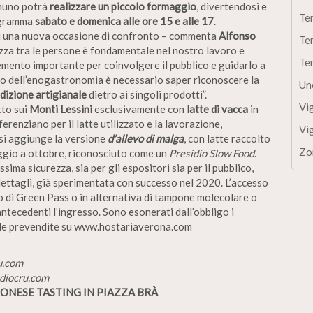
gnuno potrà
realizzare un piccolo formaggio
, divertendosi e
Te
rogramma
sabato e domenica alle ore 15 e alle 17
.
oi una nuova occasione di confronto – commenta
Alfonso
Te
azza tra le persone è fondamentale nel nostro lavoro e
Te
emento importante per coinvolgere il pubblico e guidarlo a
ito dell’enogastronomia è necessario saper riconoscere la
Un
dizione artigianale
dietro ai singoli prodotti”.
Vi
to sui
Monti Lessini
esclusivamente con
latte di vacca
in
fferenziano per il latte utilizzato e la lavorazione,
Vi
 si aggiunge la versione
d’allevo di malga
, con latte raccolto
Zo
ggio a ottobre, riconosciuto come un
Presidio Slow Food
.
ima sicurezza, sia per gli espositori sia per il pubblico,
dettagli, già sperimentata con successo nel 2020. L’accesso
so di Green Pass o in alternativa di tampone molecolare o
tecedenti l’ingresso. Sono esonerati dall’obbligo i
 e le prevendite su www.hostariaverona.com
u.com
udiocru.com
ESE TASTING IN PIAZZA BRÀ