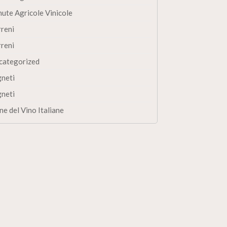
nute Agricole Vinicole
rreni
rreni
categorized
gneti
gneti
ne del Vino Italiane