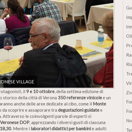
Gu
Im
In
Oli
Pro
Ra
Ri
Tr
RONESE VILLAGE
Vi
rotagonisti, il
9 e 10 ottobre
, della settima edizione di
Zo
o storico della città di Verona
350 referenze vinicole
e un
Fon
saranno anche delle aree dedicate al cibo, come il
Monte
to da scoprire e assaporare tra
degustazioni guidate
e
Fon
. Attraverso le coinvolgenti parole di esperti si
No
e Veronese DOP
, apprezzando i diversi gusti di ciascuna
 18,30
. Mentre i
laboratori didattici per bambini
e adulti
Te