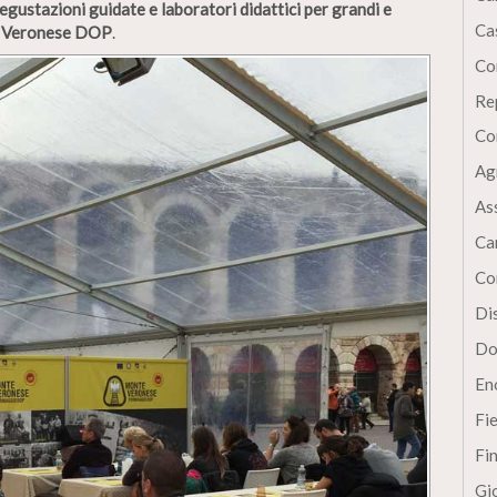
gustazioni guidate e laboratori didattici per grandi e
Cas
te Veronese DOP
.
Co
Re
Co
Ag
As
Ca
Co
Dis
Do
En
Fi
Fi
Gi