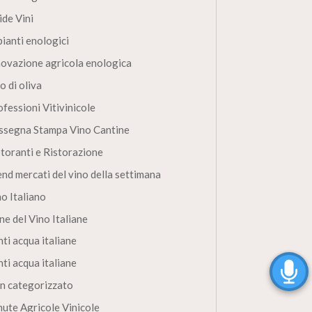
ide Vini
pianti enologici
novazione agricola enologica
o di oliva
fessioni Vitivinicole
ssegna Stampa Vino Cantine
storanti e Ristorazione
end mercati del vino della settimana
no Italiano
ne del Vino Italiane
ti acqua italiane
ti acqua italiane
n categorizzato
nute Agricole Vinicole