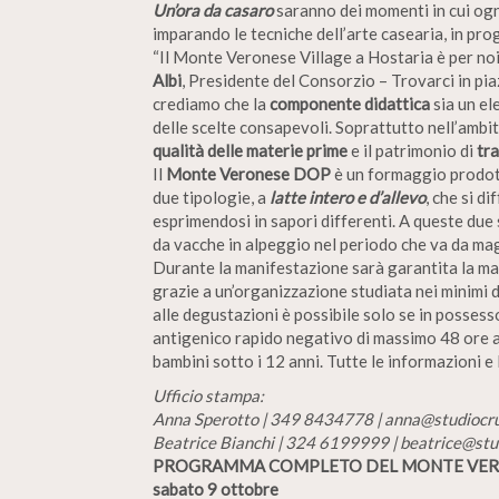
Un’ora da casaro
saranno dei momenti in cui o
imparando le tecniche dell’arte casearia, in p
“Il Monte Veronese Village a Hostaria è per n
Albi
, Presidente del Consorzio – Trovarci in pi
crediamo che la
componente didattica
sia un el
delle scelte consapevoli. Soprattutto nell’amb
qualità delle materie prime
e il patrimonio di
tra
Il
Monte Veronese DOP
è un formaggio prodot
due tipologie, a
latte intero e d’allevo
, che si di
esprimendosi in sapori differenti. A queste due
da vacche in alpeggio nel periodo che va da ma
Durante la manifestazione sarà garantita la mass
grazie a un’organizzazione studiata nei minimi 
alle degustazioni è possibile solo se in posses
antigenico rapido negativo di massimo 48 ore an
bambini sotto i 12 anni. Tutte le informazioni
Ufficio stampa:
Anna Sperotto | 349 8434778 | anna@studiocr
Beatrice Bianchi | 324 6199999 | beatrice@st
PROGRAMMA COMPLETO DEL MONTE VERON
sabato 9 ottobre