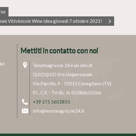
rus
ews Vitivinicole Wine Idea giovedì 7 ottobre 2021!
Mettiti in contatto con noi
del
Tenuteagricole 24 è un sito di
QUIDQUID Srls Unipersonale
Via Parrilla, 9 - 31015 Conegliano (TV)
P.I., C.F. - TV-BL. N. 05380650266
+39 375 5602855
info@tenuteagricole24.it