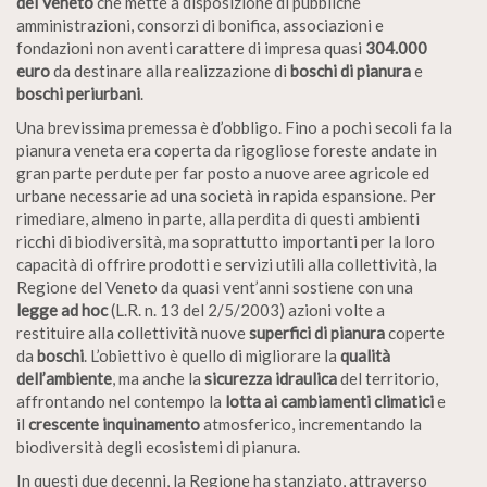
del Veneto
che mette a disposizione di pubbliche
amministrazioni, consorzi di bonifica, associazioni e
fondazioni non aventi carattere di impresa quasi
304.000
euro
da destinare alla realizzazione di
boschi di pianura
e
boschi periurbani
.
Una brevissima premessa è d’obbligo. Fino a pochi secoli fa la
pianura veneta era coperta da rigogliose foreste andate in
gran parte perdute per far posto a nuove aree agricole ed
urbane necessarie ad una società in rapida espansione. Per
rimediare, almeno in parte, alla perdita di questi ambienti
ricchi di biodiversità, ma soprattutto importanti per la loro
capacità di offrire prodotti e servizi utili alla collettività, la
Regione del Veneto da quasi vent’anni sostiene con una
legge ad hoc
(L.R. n. 13 del 2/5/2003) azioni volte a
restituire alla collettività nuove
superfici di pianura
coperte
da
boschi
. L’obiettivo è quello di migliorare la
qualità
dell’ambiente
, ma anche la
sicurezza idraulica
del territorio,
affrontando nel contempo la
lotta ai cambiamenti climatici
e
il
crescente inquinamento
atmosferico, incrementando la
biodiversità degli ecosistemi di pianura.
In questi due decenni, la Regione ha stanziato, attraverso