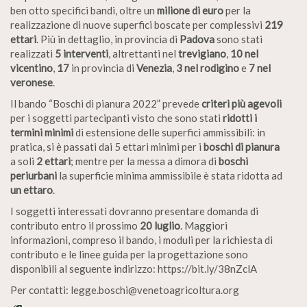
ben otto specifici bandi, oltre un
milione di euro
per la
realizzazione di nuove superfici boscate per complessivi
219
ettari
. Più in dettaglio, in provincia di
Padova
sono stati
realizzati
5 interventi
, altrettanti nel
trevigiano
,
10 nel
vicentino
,
17
in provincia di
Venezia
,
3 nel rodigino
e
7 nel
veronese
.
Il bando “Boschi di pianura 2022” prevede
criteri più agevoli
per i soggetti partecipanti visto che sono stati
ridotti i
termini minimi
di estensione delle superfici ammissibili: in
pratica, si è passati dai 5 ettari minimi per i
boschi di pianura
a soli
2 ettari
; mentre per la messa a dimora di
boschi
periurbani
la superficie minima ammissibile è stata ridotta ad
un ettaro
.
I soggetti interessati dovranno presentare domanda di
contributo entro il prossimo
20 luglio
. Maggiori
informazioni, compreso il bando, i moduli per la richiesta di
contributo e le linee guida per la progettazione sono
disponibili al seguente indirizzo: https://bit.ly/38nZclA
Per contatti: legge.boschi@venetoagricoltura.org