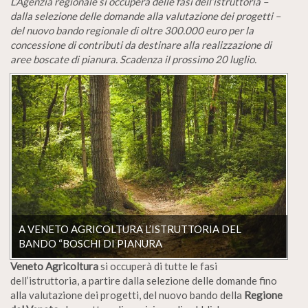
L’Agenzia regionale si occuperà delle fasi dell’istruttoria –
dalla selezione delle domande alla valutazione dei progetti –
del nuovo bando regionale di oltre 300.000 euro per la
concessione di contributi da destinare alla realizzazione di
aree boscate di pianura. Scadenza il prossimo 20 luglio.
A VENETO AGRICOLTURA L’ISTRUTTORIA DEL
BANDO “BOSCHI DI PIANURA
Veneto Agricoltura
si occuperà di tutte le fasi
dell’istruttoria, a partire dalla selezione delle domande fino
alla valutazione dei progetti, del nuovo bando della
Regione