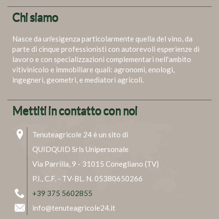
Chi siamo
Nasce da un'esigenza particolarmente quella del vino, da
parte di cinque professionisti con autorevoli esperienze di
lavoro e con specializzazioni complementari nell'ambito
vitivinicolo e immobiliare quali: agronomi, enologi,
ingegneri, geometri, e mediatori agricoli.
Mettiti in contatto con noi
Tenuteagricole 24 è un sito di
QUIDQUID Srls Unipersonale
Via Parrilla, 9 - 31015 Conegliano (TV)
P.I., C.F. - TV-BL. N. 05380650266
+39 375 5602855
info@tenuteagricole24.it