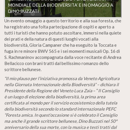
MONDIALE DELLA BIODIVERSITA’ E IN OMAGGIO A
DINO BUZZATI
Un evento omaggio a questo territorio e alla sua foresta, che
ha registrato una folta partecipazione di ospiti e aperto a
tutti i turisti che hanno potuto ascoltare, immersi nella quiete
dei prati e della natura di questi luoghi vocati alla
biodiversità, Gloria Campaner che ha eseguito la Toccata e
fuga in re minore BWV 565 e i sei momenti musicali Op. 16 di
S. Rachmaninov accompagnata dalla voce recitante di Andrea
Bellacicco con brani tratti dal bellissimo romanzo dello
scrittore bellunese.
“Il mio plauso per l’iniziativa promossa da Veneto Agricoltura
nella Giornata Internazionale della Biodiversità” – dichiara il
Presidente della Regione del Veneto Luca Zaia
– “
Il Cansiglio
è un luogo di elezione della biodiversità, la prima area
certificata al mondo per il servizio ecosistemico della tutela
della biodiversità secondo lo standard internazionale PEFC
“Foresta amica
.
In quest’occasione si è celebrato il Cansiglio
ma anche il grande scrittore bellunese, Dino Buzzati nel 50°
anniversario della sua morte, con la musica e testi tratti dal