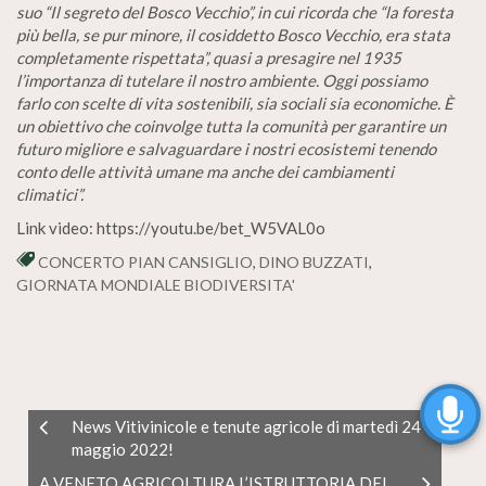
suo “Il segreto del Bosco Vecchio”, in cui ricorda che “la foresta
più bella, se pur minore, il cosiddetto Bosco Vecchio, era stata
completamente rispettata”, quasi a presagire nel 1935
l’importanza di tutelare il nostro ambiente. Oggi possiamo
farlo con scelte di vita sostenibili, sia sociali sia economiche. È
un obiettivo che coinvolge tutta la comunità per garantire un
futuro migliore e salvaguardare i nostri ecosistemi tenendo
conto delle attività umane ma anche dei cambiamenti
climatici”.
Link video: https://youtu.be/bet_W5VAL0o
CONCERTO PIAN CANSIGLIO
,
DINO BUZZATI
,
GIORNATA MONDIALE BIODIVERSITA'
News Vitivinicole e tenute agricole di martedì 24
maggio 2022!
A VENETO AGRICOLTURA L’ISTRUTTORIA DEL