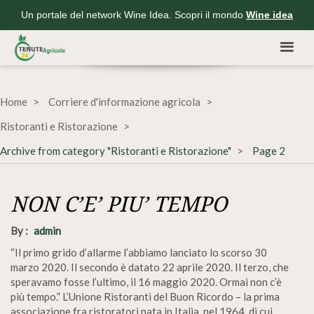
Un portale del network Wine Idea. Scopri il mondo
Wine idea
Home
Corriere d'informazione agricola
Ristoranti e Ristorazione
Archive from category "Ristoranti e Ristorazione"
Page 2
NON C’E’ PIU’ TEMPO
By :
admin
“Il primo grido d’allarme l’abbiamo lanciato lo scorso 30
marzo 2020. Il secondo è datato 22 aprile 2020. Il terzo, che
speravamo fosse l’ultimo, il 16 maggio 2020. Ormai non c’è
più tempo.” L’Unione Ristoranti del Buon Ricordo – la prima
associazione fra ristoratori nata in Italia, nel 1964, di cui