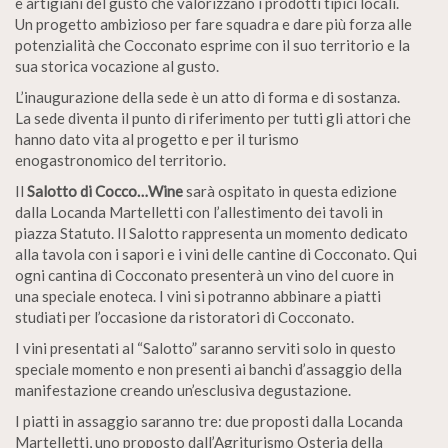
e artigiani del gusto che valorizzano i prodotti tipici locali.
Un progetto ambizioso per fare squadra e dare più forza alle
potenzialità che Cocconato esprime con il suo territorio e la
sua storica vocazione al gusto.
L’inaugurazione della sede è un atto di forma e di sostanza.
La sede diventa il punto di riferimento per tutti gli attori che
hanno dato vita al progetto e per il turismo
enogastronomico del territorio.
Il
Salotto di Cocco…Wine
sarà ospitato in questa edizione
dalla Locanda Martelletti con l’allestimento dei tavoli in
piazza Statuto. Il Salotto rappresenta un momento dedicato
alla tavola con i sapori e i vini delle cantine di Cocconato. Qui
ogni cantina di Cocconato presenterà un vino del cuore in
una speciale enoteca. I vini si potranno abbinare a piatti
studiati per l’occasione da ristoratori di Cocconato.
I vini presentati al “Salotto” saranno serviti solo in questo
speciale momento e non presenti ai banchi d’assaggio della
manifestazione creando un’esclusiva degustazione.
I piatti in assaggio saranno tre: due proposti dalla Locanda
Martelletti, uno proposto dall’Agriturismo Osteria della