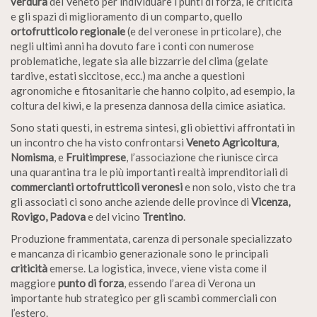
verdura
del Veneto per individuare i punti di forza, le criticità
e gli spazi di miglioramento di un comparto, quello
ortofrutticolo regionale
(e del veronese in prticolare), che
negli ultimi anni ha dovuto fare i conti con numerose
problematiche, legate sia alle bizzarrie del clima (gelate
tardive, estati siccitose, ecc.) ma anche a questioni
agronomiche e fitosanitarie che hanno colpito, ad esempio, la
coltura del kiwi, e la presenza dannosa della cimice asiatica.
Sono stati questi, in estrema sintesi, gli obiettivi affrontati in
un incontro che ha visto confrontarsi
Veneto Agricoltura
,
Nomisma
, e
Fruitimprese
, l’associazione che riunisce circa
una quarantina tra le più importanti realtà imprenditoriali di
commercianti ortofrutticoli
veronesi
e non solo, visto che tra
gli associati ci sono anche aziende delle province di
Vicenza,
Rovigo, Padova
e del vicino
Trentino
.
Produzione frammentata, carenza di personale specializzato
e mancanza di ricambio generazionale sono le principali
criticità
emerse. La logistica, invece, viene vista come il
maggiore
punto di forza
, essendo l’area di Verona un
importante hub strategico per gli scambi commerciali con
l’estero.