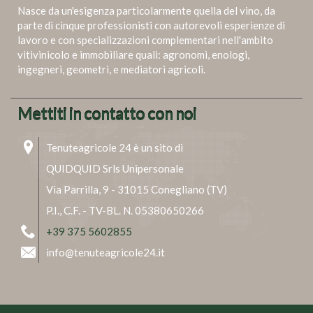
Nasce da un'esigenza particolarmente quella del vino, da
parte di cinque professionisti con autorevoli esperienze di
lavoro e con specializzazioni complementari nell'ambito
vitivinicolo e immobiliare quali: agronomi, enologi,
ingegneri, geometri, e mediatori agricoli.
Mettiti in contatto con noi
Tenuteagricole 24 è un sito di
QUIDQUID Srls Unipersonale
Via Parrilla, 9 - 31015 Conegliano (TV)
P.I., C.F. - TV-BL. N. 05380650266
+39 375 5602855
info@tenuteagricole24.it