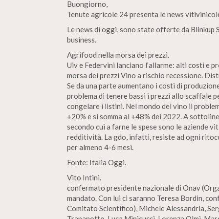
Buongiorno,
Tenute agricole 24 presenta le news vitivinico
Le news di oggi, sono state offerte da Blinkup S
business.
Agrifood nella morsa dei prezzi.
Uiv e Federvini lanciano l’allarme: alti costi e pr
morsa dei prezzi Vino a rischio recessione. Dist
Se da una parte aumentano i costi di produzione p
problema di tenere bassi i prezzi allo scaffale p
congelare i listini. Nel mondo del vino il proble
+20% e si somma al +48% dei 2022. A sottolinea
secondo cui a farne le spese sono le aziende vit
redditività. La gdo, infatti, resiste ad ogni rito
per almeno 4-6 mesi.
Fonte: Italia Oggi.
Vito Intini.
confermato presidente nazionale di Onav (Organ
mandato. Con lui ci saranno Teresa Bordin, con
Comitato Scientifico), Michele Alessandria, Ser
Trapanotto, Luca Minicucci, Lorenza Olmi, Mar