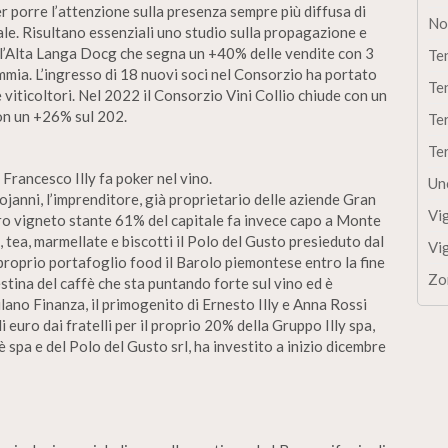
 porre l’attenzione sulla presenza sempre più diffusa di
No
nale. Risultano essenziali uno studio sulla propagazione e
r l’Alta Langa Docg che segna un +40% delle vendite con 3
Te
emmia. L’ingresso di 18 nuovi soci nel Consorzio ha portato
Te
 viticoltori. Nel 2022 il Consorzio Vini Collio chiude con un
on un +26% sul 202.
Te
Te
 Francesco Illy fa poker nel vino.
Un
ojanni, l’imprenditore, già proprietario delle aziende Gran
Vi
ltro vigneto stante 61% del capitale fa invece capo a Monte
, tea, marmellate e biscotti il Polo del Gusto presieduto dal
Vi
 proprio portafoglio food il Barolo piemontese entro la fine
Zo
estina del caffè che sta puntando forte sul vino ed è
ano Finanza, il primogenito di Ernesto Illy e Anna Rossi
 euro dai fratelli per il proprio 20% della Gruppo Illy spa,
fè spa e del Polo del Gusto srl, ha investito a inizio dicembre