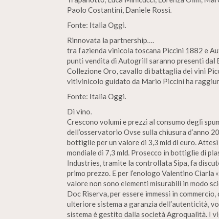
Paolo Costantini, Daniele Rossi.
Fonte: Italia Oggi.
Rinnovata la partnership….
tra l’azienda vinicola toscana Piccini 1882 e Au
punti vendita di Autogrill saranno presenti dal 
Collezione Oro, cavallo di battaglia dei vini Pic
vitivinicolo guidato da Mario Piccini ha raggiun
Fonte: Italia Oggi.
Di vino.
Crescono volumi e prezzi al consumo degli spum
dell’osservatorio Ovse sulla chiusura d’anno 20
bottiglie per un valore di 3,3 mld di euro. Atte
mondiale di 7,3 mld. Prosecco in bottiglie di p
Industries, tramite la controllata Sipa, fa discut
primo prezzo. E per l’enologo Valentino Ciarla 
valore non sono elementi misurabili in modo sci
Doc Riserva, per essere immessi in commercio, 
ulteriore sistema a garanzia dell’autenticità, vo
sistema è gestito dalla società Agroqualità. I vi