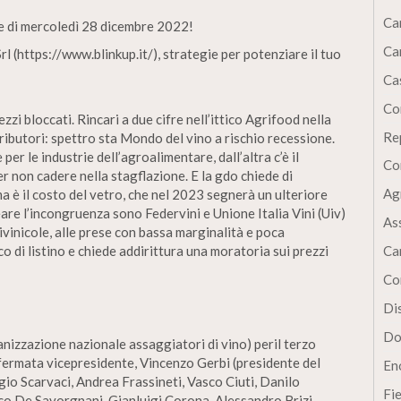
Ca
le di mercoledì 28 dicembre 2022!
Ca
rl (https://www.blinkup.it/), strategie per potenziare il tuo
Cas
Co
ezzi bloccati. Rincari a due cifre nell’ittico Agrifood nella
Re
ributori: spettro sta Mondo del vino a rischio recessione.
er le industrie dell’agroalimentare, dall’altra c’è il
Co
er non cadere nella stagflazione. E la gdo chiede di
Ag
ma è il costo del vetro, che nel 2023 segnerà un ulteriore
re l’incongruenza sono Federvini e Unione Italia Vini (Uiv)
As
ivinicole, alle prese con bassa marginalità e poca
cco di listino e chiede addirittura una moratoria sui prezzi
Ca
Co
Dis
Do
izzazione nazionale assaggiatori di vino) peril terzo
fermata vicepresidente, Vincenzo Gerbi (presidente del
En
gio Scarvaci, Andrea Frassineti, Vasco Ciuti, Danilo
Fi
co De Savorgnani, Gianluigi Corona, Alessandro Brizi,