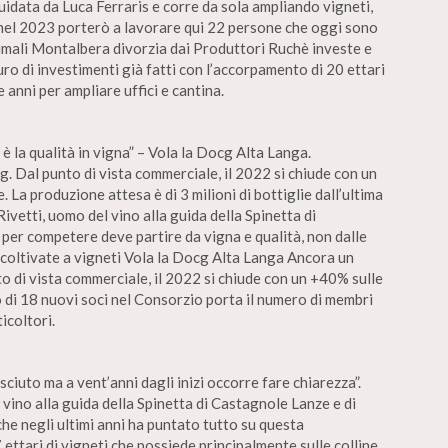
idata da Luca Ferraris e corre da sola ampliando vigneti,
: nel 2023 porterò a lavorare qui 22 persone che oggi sono
nimali Montalbera divorzia dai Produttori Ruchè investe e
euro di investimenti già fatti con l’accorpamento di 20 ettari
e anni per ampliare uffici e cantina.
 la qualità in vigna” – Vola la Docg Alta Langa.
g. Dal punto di vista commerciale, il 2022 si chiude con un
 La produzione attesa è di 3 milioni di bottiglie dall’ultima
etti, uomo del vino alla guida della Spinetta di
per competere deve partire da vigna e qualità, non dalle
 coltivate a vigneti Vola la Docg Alta Langa Ancora un
to di vista commerciale, il 2022 si chiude con un +40% sulle
o di 18 nuovi soci nel Consorzio porta il numero di membri
icoltori.
sciuto ma a vent’anni dagli inizi occorre fare chiarezza”.
vino alla guida della Spinetta di Castagnole Lanze e di
he negli ultimi anni ha puntato tutto su questa
ttari di vigneti che possiede principalmente sulle colline