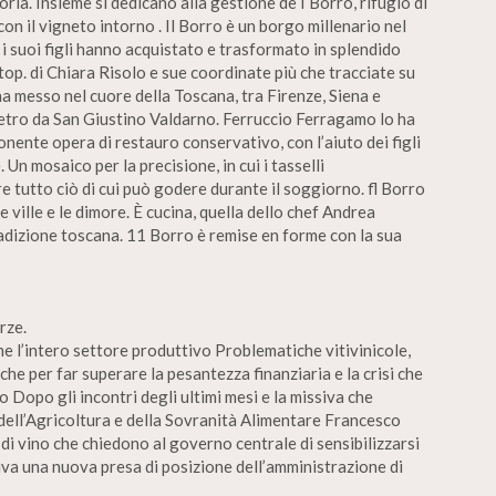
ria. Insieme si dedicano alla gestione de I Borro, rifugio di
on il vigneto intorno . Il Borro è un borgo millenario nel
 suoi figli hanno acquistato e trasformato in splendido
 top. di Chiara Risolo e sue coordinate più che tracciate su
a messo nel cuore della Toscana, tra Firenze, Siena e
metro da San Giustino Valdarno. Ferruccio Ferragamo lo ha
onente opera di restauro conservativo, con l’aiuto dei figli
 Un mosaico per la precisione, in cui i tasselli
 tutto ciò di cui può godere durante il soggiorno. fl Borro
 le ville e le dimore. È cucina, quella dello chef Andrea
radizione toscana. 11 Borro è remise en forme con la sua
rze.
ne l’intero settore produttivo Problematiche vitivinicole,
che per far superare la pesantezza finanziaria e la crisi che
Dopo gli incontri degli ultimi mesi e la missiva che
 dell’Agricoltura e della Sovranità Alimentare Francesco
 di vino che chiedono al governo centrale di sensibilizzarsi
riva una nuova presa di posizione dell’amministrazione di