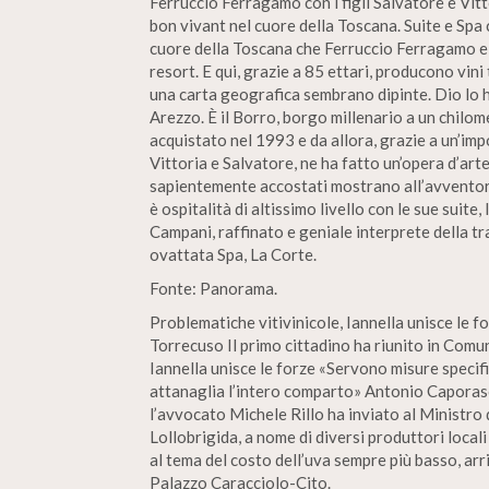
Ferruccio Ferragamo con i figli Salvatore e Vitto
bon vivant nel cuore della Toscana. Suite e Spa c
cuore della Toscana che Ferruccio Ferragamo e i
resort. E qui, grazie a 85 ettari, producono vini
una carta geografica sembrano dipinte. Dio lo h
Arezzo. È il Borro, borgo millenario a un chilo
acquistato nel 1993 e da allora, grazie a un’imp
Vittoria e Salvatore, ne ha fatto un’opera d’arte.
sapientemente accostati mostrano all’avventore
è ospitalità di altissimo livello con le sue suite,
Campani, raffinato e geniale interprete della t
ovattata Spa, La Corte.
Fonte: Panorama.
Problematiche vitivinicole, Iannella unisce le fo
Torrecuso Il primo cittadino ha riunito in Comu
Iannella unisce le forze «Servono misure specifi
attanaglia l’intero comparto» Antonio Caporaso 
l’avvocato Michele Rillo ha inviato al Ministro
Lollobrigida, a nome di diversi produttori locali
al tema del costo dell’uva sempre più basso, ar
Palazzo Caracciolo-Cito.