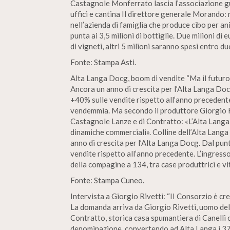
Castagnole Monferrato lascia l’associazione gu
uffici e cantina Il direttore generale Morando
nell’azienda di famiglia che produce cibo per a
punta ai 3,5 milioni di bottiglie. Due milioni di 
di vigneti, altri 5 milioni saranno spesi entro du
Fonte: Stampa Asti.
Alta Langa Docg, boom di vendite “Ma il futuro è
Ancora un anno di crescita per l’Alta Langa Doc
+40% sulle vendite rispetto all’anno precedente.
vendemmia. Ma secondo il produttore Giorgio Riv
Castagnole Lanze e di Contratto: «L’Alta Langa 
dinamiche commerciali». Colline dell’Alta Langa
anno di crescita per l’Alta Langa Docg. Dal pun
vendite rispetto all’anno precedente. L’ingress
della compagine a 134, tra case produttrici e vit
Fonte: Stampa Cuneo.
Intervista a Giorgio Rivetti: “II Consorzio è cre
La domanda arriva da Giorgio Rivetti, uomo del 
Contratto, storica casa spumantiera di Canelli c
denominazione, convertendo ad Alta Langa i 37 e