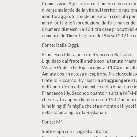
Commissioni Agricoltura di Camera e Senato per
diverse malattie della vite sul territorio nazio
monitoraggio. Si chiude un anno in crescita pe
min di bottiglie in produzione dall’ultima vend
il numero di membri a 134, tra case produttrici e
aumento dell’imbottigliato del 9% sul 2021 e c
Fonte: Italia Oggi.
Francesco Illy fa poker nel vino con Bakkanali –
Liquidato dai fratelli anche con la tenuta Mastr
Vista e Podere Le Ripi, acquista il 10% di un a
Amiata aps, In attesa di capire se fra cioccolato
fratello Riccardo Illy riuscirà ad aggiungere al
dell’anno, c’è un altro membro della dinastia tri
Francesco Illy. Secondo quanto risulta a MF-Mil
che è stato appena liquidato con 150,2 milioni di
la holding di famiglia che sta a monte di Illycaf
nella società agricola Bakkanali.
Fonte: Mf.
Suite e Spa con il vigneto intorno.