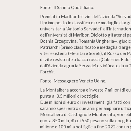
Fonte: Il Sannio Quotidiano.
Premiati a Maribor tre vini dell’azienda “Servade
Il primo posto in classifica e tre medaglie d’arg
universitaria “Antonio Servadei” all’Internatio
dell’università di Maribor. Diciotto gli atenei p
Bosnia Erzegovina, Romania Ungheria—, giudicate
Patriarchi (primo classificato e medaglia d’arge
vite resistenti (Fleurtai e Soreli); il Rosso dei
di vite resistente a bacca rossa (Cabernet Eidos
dall’Azienda agraria Servadei e vinificate da un’
Forchir.
Fonte: Messaggero Veneto Udine.
La Montalbera accorpa e investe 7 milioni di e
punta ai 3,5 milioni di bottiglie.
Due milioni di euro di investimenti già fatti con 
saranno spesi entro due anni per ampliare uffic
Montalbera di Castagnole Monferrato, vorrebbe 
quota 850 mila, di cui 550 pesano sulla docg Ru
milione e 100 mila bottiglie a fine 2022 con un 