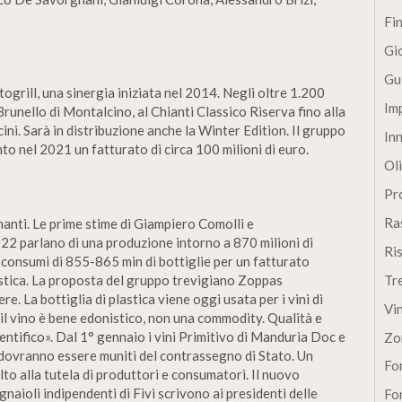
Fi
Gi
Gu
togrill, una sinergia iniziata nel 2014. Negli oltre 1.200
Im
Brunello di Montalcino, al Chianti Classico Riserva fino alla
cini. Sarà in distribuzione anche la Winter Edition. Il gruppo
In
to nel 2021 un fatturato di circa 100 milioni di euro.
Oli
Pro
Ra
anti. Le prime stime di Giampiero Comolli e
22 parlano di una produzione intorno a 870 milioni di
Ri
si consumi di 855-865 min di bottiglie per un fatturato
lastica. La proposta del gruppo trevigiano Zoppas
Tr
ere. La bottiglia di plastica viene oggi usata per i vini di
Vi
«il vino è bene edonistico, non una commodity. Qualità e
entifico». Dal 1° gennaio i vini Primitivo di Manduria Doc e
Zo
dovranno essere muniti del contrassegno di Stato. Un
Fon
lto alla tutela di produttori e consumatori. Il nuovo
gnaioli indipendenti di Fivi scrivono ai presidenti delle
Fon