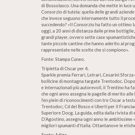
di Bossolasco. Una domanda che mette in luce u
Consorzio di tutela: quella delle grandi aziend
che invece seguono internamente tutto il process
succedendo? «Il Consorzio ha fatto un ottimo l
oggi, a 20 anni di distanza dalle prime bottiglie
grandi player, ovvero sette case spumantistiche
tante piccole cantine che hanno aderito al pr
rappresentate nelle scelte che si compiono».
Fonte: Stampa Cuneo.
Tripletta di Oscar per 4.
Sparkle premia Ferrari, Letrari, Cesarini Sforza
bollicine di montagna targate Trentodoc. Dopo 
e internazionali più autorevoli, il Trentino ha 
che ogni anno assegna le pagelle di merito alle 
l’en plein di riconoscimenti con tre Oscar a test
Trentodoc; Cd del Bosco e Uberti per il Franci
Superiore Docg. La guida, edita dalla rivista d
D’Agostino, assegna ogni anno le ambitissime «
migliori spumanti d’Italia. Ottantanove le etich
Fonte: Adige.