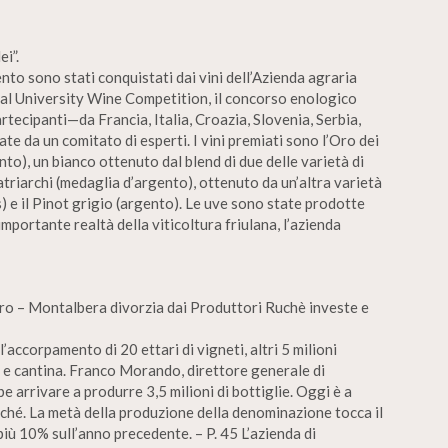
i”.
ento sono stati conquistati dai vini dell’Azienda agraria
nal University Wine Competition, il concorso enologico
artecipanti—da Francia, Italia, Croazia, Slovenia, Serbia,
 da un comitato di esperti. I vini premiati sono l’Oro dei
nto), un bianco ottenuto dal blend di due delle varietà di
 Patriarchi (medaglia d’argento), ottenuto da un’altra varietà
) e il Pinot grigio (argento). Le uve sono state prodotte
importante realtà della viticoltura friulana, l’azienda
uro – Montalbera divorzia dai Produttori Ruchè investe e
l’accorpamento di 20 ettari di vigneti, altri 5 milioni
i e cantina. Franco Morando, direttore generale di
arrivare a produrre 3,5 milioni di bottiglie. Oggi è a
ché. La metà della produzione della denominazione tocca il
più 10% sull’anno precedente. – P. 45 L’azienda di