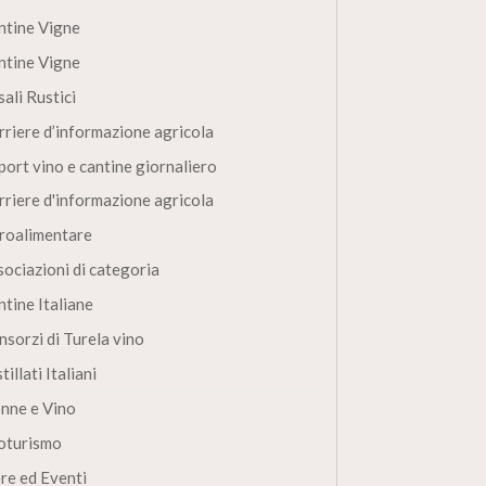
ntine Vigne
ntine Vigne
ali Rustici
rriere d’informazione agricola
port vino e cantine giornaliero
rriere d'informazione agricola
roalimentare
sociazioni di categoria
ntine Italiane
nsorzi di Turela vino
tillati Italiani
nne e Vino
oturismo
ere ed Eventi