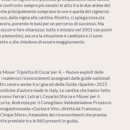
n confronto sempre più senato in atto tra le due anime del
e che principalmente comprano le uve e quella dei vigneron
o, dalla vigna alla cantina. Rivetto, ci spiega cosa sta
avoro, ponendo le basi per un percorso di successo. Ma
, occorre fare chiarezza: tutto è iniziato nel 2001 con pochi
 piemontesi, ma ora la situazione è cambiata e ci sono
ogetto e che chiedono di essere maggiormente
 e Moser Tripletta di Oscar per 4. – Nuovo exploit delle
i numerosi riconoscimenti assegnati dalle guide nazionali
fatto centro anche tra i giurati della Guida «Sparkle» 2023
bollicine d’autore made in Italy. Le cantine che hanno fatto
a sono Ferrari, Letrari, Cesarini Sforza e Moser per il
acorta; Andreola per il Conegliano Valdobbiadene Prosecco
i enogastronomia «Cucina e Vini», diretta da Francesco
Cinque Sfere», il massimo dei riconoscimenti che premiai
ette premiate tra le 860 presenti in guida..