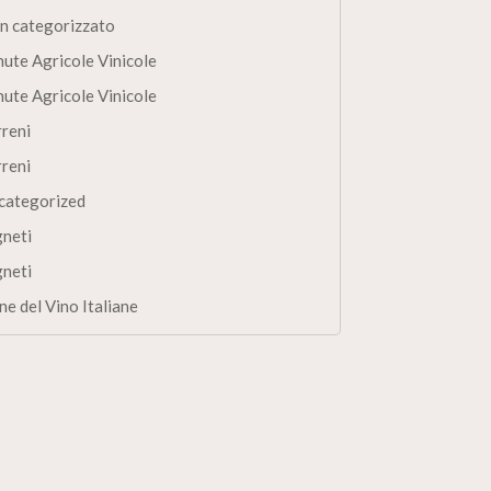
n categorizzato
nute Agricole Vinicole
nute Agricole Vinicole
rreni
rreni
categorized
gneti
gneti
ne del Vino Italiane