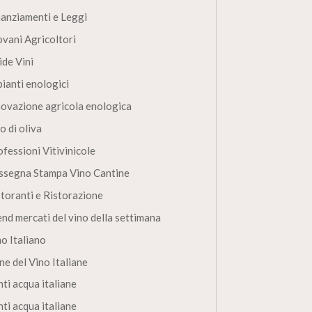
nanziamenti e Leggi
ovani Agricoltori
ide Vini
pianti enologici
novazione agricola enologica
o di oliva
fessioni Vitivinicole
ssegna Stampa Vino Cantine
storanti e Ristorazione
end mercati del vino della settimana
no Italiano
ne del Vino Italiane
ti acqua italiane
ti acqua italiane