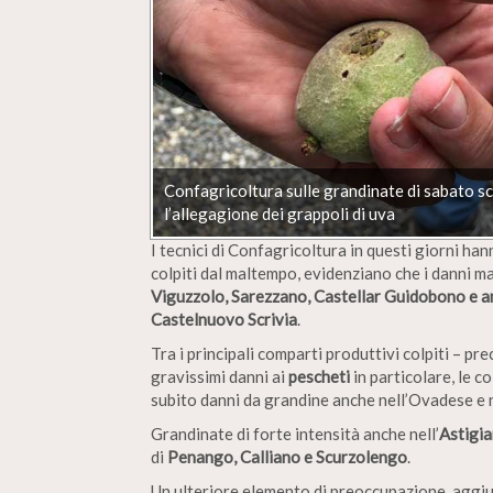
Confagricoltura sulle grandinate di sabato sc
l’allegagione dei grappoli di uva
I tecnici di Confagricoltura in questi giorni h
colpiti dal maltempo, evidenziano che i danni m
Viguzzolo, Sarezzano, Castellar Guidobono e
Castelnuovo Scrivia
.
Tra i principali comparti produttivi colpiti – pr
gravissimi danni ai
pescheti
in particolare, le c
subito danni da grandine anche nell’Ovadese e n
Grandinate di forte intensità anche nell’
Astigi
di
Penango, Calliano e Scurzolengo
.
Un ulteriore elemento di preoccupazione, aggiu