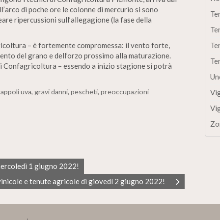
’arco di poche ore le colonne di mercurio si sono
Te
re ripercussioni sull’allegagione (la fase della
Te
icoltura – è fortemente compromessa: il vento forte,
Te
mento del grano e dell’orzo prossimo alla maturazione.
Te
di Confagricoltura – essendo a inizio stagione si potrà
Un
appoli uva
,
gravi danni
,
pescheti
,
preoccupazioni
Vi
Vi
Zo
 mercoledì 1 giugno 2022!
inicole e tenute agricole di giovedì 2 giugno 2022!