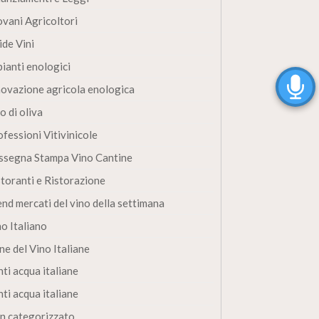
ovani Agricoltori
ide Vini
pianti enologici
novazione agricola enologica
o di oliva
fessioni Vitivinicole
ssegna Stampa Vino Cantine
storanti e Ristorazione
end mercati del vino della settimana
no Italiano
ne del Vino Italiane
ti acqua italiane
ti acqua italiane
n categorizzato