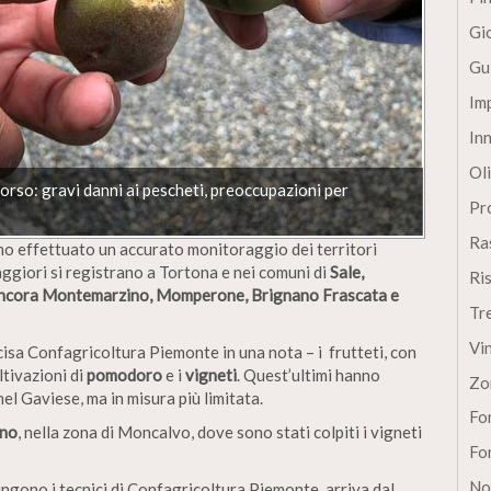
Gi
Gu
Im
In
Oli
orso: gravi danni ai pescheti, preoccupazioni per
Pro
Ra
anno effettuato un accurato monitoraggio dei territori
aggiori si registrano a Tortona e nei comuni di
Sale,
Ri
 ancora Montemarzino, Momperone, Brignano Frascata e
Tr
Vi
ecisa Confagricoltura Piemonte in una nota – i frutteti, con
oltivazioni di
pomodoro
e i
vigneti
. Quest’ultimi hanno
Zo
el Gaviese, ma in misura più limitata.
Fon
ano
, nella zona di Moncalvo, dove sono stati colpiti i vigneti
Fon
No
ngono i tecnici di Confagricoltura Piemonte, arriva dal