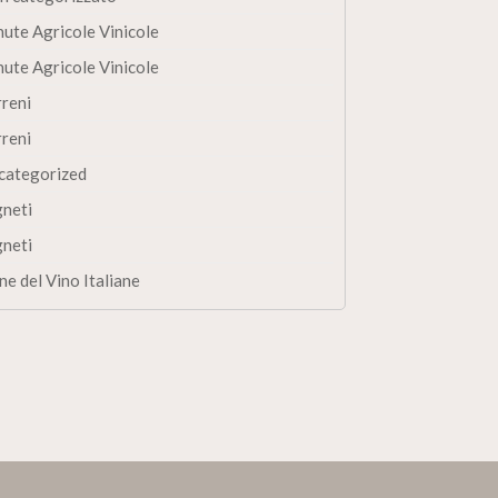
nute Agricole Vinicole
nute Agricole Vinicole
rreni
rreni
categorized
gneti
gneti
ne del Vino Italiane