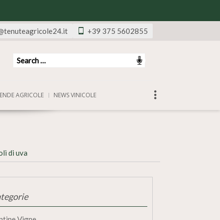
@tenuteagricole24.it
+39 375 5602855
ENDE AGRICOLE
NEWS VINICOLE
li di uva
tegorie
ntine Vigne