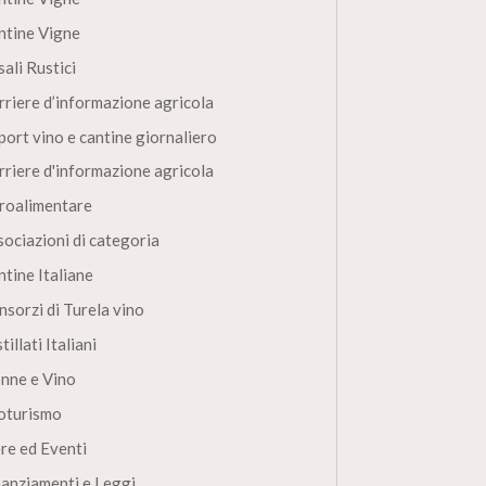
ntine Vigne
ali Rustici
rriere d’informazione agricola
port vino e cantine giornaliero
rriere d'informazione agricola
roalimentare
sociazioni di categoria
ntine Italiane
nsorzi di Turela vino
tillati Italiani
nne e Vino
oturismo
ere ed Eventi
nanziamenti e Leggi