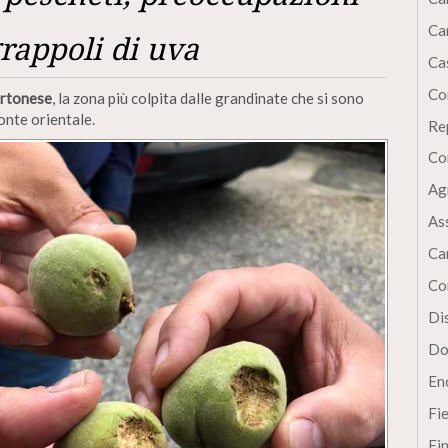
Ca
grappoli di uva
Cas
Co
rtonese
, la zona più colpita dalle grandinate che si sono
onte orientale.
Re
Co
Ag
As
Ca
Co
Dis
Do
En
Fi
Fi