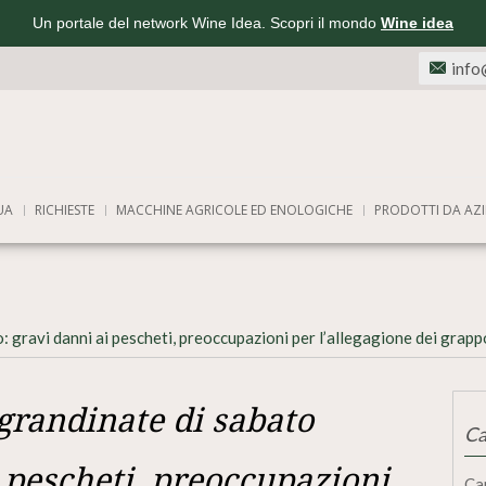
Un portale del network Wine Idea. Scopri il mondo
Wine idea
info
UA
RICHIESTE
MACCHINE AGRICOLE ED ENOLOGICHE
PRODOTTI DA AZI
 gravi danni ai pescheti, preoccupazioni per l’allegagione dei grappo
 grandinate di sabato
Ca
i pescheti, preoccupazioni
Ca