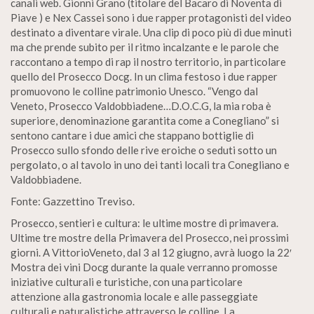
canali web. Gionni Grano (titolare del Bacaro di Noventa di
Piave ) e Nex Cassei sono i due rapper protagonisti del video
destinato a diventare virale. Una clip di poco più di due minuti
ma che prende subito per il ritmo incalzante e le parole che
raccontano a tempo di rap il nostro territorio, in particolare
quello del Prosecco Docg. In un clima festoso i due rapper
promuovono le colline patrimonio Unesco. “Vengo dal
Veneto, Prosecco Valdobbiadene…D.O.C.G, la mia roba è
superiore, denominazione garantita come a Conegliano” si
sentono cantare i due amici che stappano bottiglie di
Prosecco sullo sfondo delle rive eroiche o seduti sotto un
pergolato, o al tavolo in uno dei tanti locali tra Conegliano e
Valdobbiadene.
Fonte: Gazzettino Treviso.
Prosecco, sentieri e cultura: le ultime mostre di primavera.
Ultime tre mostre della Primavera del Prosecco, nei prossimi
giorni. A VittorioVeneto, dal 3 al 12 giugno, avrà luogo la 22′
Mostra dei vini Docg durante la quale verranno promosse
iniziative culturali e turistiche, con una particolare
attenzione alla gastronomia locale e alle passeggiate
culturali e naturalistiche attraverso le colline. La