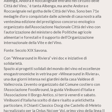
Albenga, Andora e Roccavignale entrano nel circuito delle
Città del Vino, ‘ è tanta Albenga, ma anche Andora e
Roccavignale nel gotha delle Città del Vino. Sono ben 71e
medaglie d’oro conquistate dalle aziende di casa nostra alla
ventesima edizione del prestigioso concorso enologico
organizzato dall’Associazione Nazionale Città del vino con
l’autorizzazione del ministero delle Politiche agricole
alimentari e forestali e il supporto dell’Organizzazione
internazionale della Vite e del Vino.
Fonte: Secolo XIX Savona.
Con “Winearound in Riviera” vini doc e iniziative di
solidarietà.
Spazio ai progetti solidali del mondo del vino ed eccellenze
enogastronomiche in vetrina per «Winearound in Riviera»,
una due giorni intensa nei giardini della casa Valdese di
Vallecrosia. L’evento organizzato dal Comune costiero con
l’Associazione FoodAround, la guida Vinibuoni d’Italia e
l’Associazione Il Borgo Antico, si terrà venerdì e sabato.
Vinibuoni d’Italia ha scelto di dare risalto a un’etichetta
particolare, il Chianti Classico Docg che Castello di Meleto
ha realizzato per la Onlus Noi per Voi, primo vino della linea Il