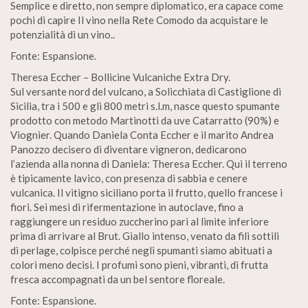
Semplice e diretto, non sempre diplomatico, era capace come
pochi di capire Il vino nella Rete Comodo da acquistare le
potenzialità di un vino..
Fonte: Espansione.
Theresa Eccher – Bollicine Vulcaniche Extra Dry.
Sul versante nord del vulcano, a Solicchiata di Castiglione di
Sicilia, tra i 500 e gli 800 metri s.l.m, nasce questo spumante
prodotto con metodo Martinotti da uve Catarratto (90%) e
Viognier. Quando Daniela Conta Eccher e il marito Andrea
Panozzo decisero di diventare vigneron, dedicarono
l’azienda alla nonna di Daniela: Theresa Eccher. Qui il terreno
è tipicamente lavico, con presenza di sabbia e cenere
vulcanica. Il vitigno siciliano porta il frutto, quello francese i
fiori. Sei mesi di rifermentazione in autoclave, fino a
raggiungere un residuo zuccherino pari al limite inferiore
prima di arrivare al Brut. Giallo intenso, venato da fili sottili
di perlage, colpisce perché negli spumanti siamo abituati a
colori meno decisi. I profumi sono pieni, vibranti, di frutta
fresca accompagnati da un bel sentore floreale.
Fonte: Espansione.