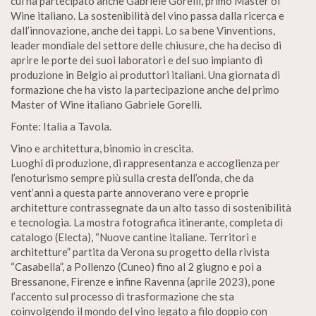
cui ha partecipato anche Gabriele Gorelli, primo Master of
Wine italiano. La sostenibilità del vino passa dalla ricerca e
dall’innovazione, anche dei tappi. Lo sa bene Vinventions,
leader mondiale del settore delle chiusure, che ha deciso di
aprire le porte dei suoi laboratori e del suo impianto di
produzione in Belgio ai produttori italiani. Una giornata di
formazione che ha visto la partecipazione anche del primo
Master of Wine italiano Gabriele Gorelli.
Fonte: Italia a Tavola.
Vino e architettura, binomio in crescita.
Luoghi di produzione, di rappresentanza e accoglienza per
l’enoturismo sempre più sulla cresta dell’onda, che da
vent’anni a questa parte annoverano vere e proprie
architetture contrassegnate da un alto tasso di sostenibilità
e tecnologia. La mostra fotografica itinerante, completa di
catalogo (Electa), “Nuove cantine italiane. Territori e
architetture” partita da Verona su progetto della rivista
“Casabella”, a Pollenzo (Cuneo) fino al 2 giugno e poi a
Bressanone, Firenze e infine Ravenna (aprile 2023), pone
l’accento sul processo di trasformazione che sta
coinvolgendo il mondo del vino legato a filo doppio con