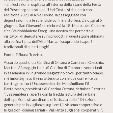
manifestazione, ospitata all’interno dello stand della Festa
del Pesce organizzata dall’Upd Costa, si chiuderà con
l’edizione 2022 di Rive Divine, la passeggiata con
degustazioni tra le splendide colline vittoriesi. Da oggi al 5
giugno a San Giovanni si celebrerà la 18′ Mostra del Cartizze
e del Valdobbiadene Docg. Una mostra che permette ai
visitatori di degustare i vini prodotti in queste zone abbinati
alla cucina tipica dell’Alta Marca, riscoprendo i sapori
tradizionali di questi luoghi.
Fonte: Tribuna Treviso.
Accordo quadro tra Cantina di Ortona e Cantina di Crecchio.
Martedi 31 maggio i soci di Cantina di Ortona si sono riuniti
in assemblea in un grande magazzino dove , per tanto tempo,
si è imbottigliato il vino ottenuto con le uve conferite da
tanti agricoltori. Un’assemblea che Massimiliano Di
Bartolomeo, presidente di Cantina Ortona, definisce “ storica
“. L’assemblea si aperta con la fredda lettura del verbale
dell’ispezione straordinaria effettuata dalla “ Direzione
generale per la vigilanza sugli enti, il sistema cooperativo e
le gestioni commissariali – Vigilanza sugli enti cooperativi “.