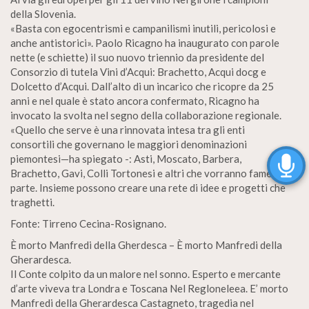
della Slovenia.
«Basta con egocentrismi e campanilismi inutili, pericolosi e
anche antistorici». Paolo Ricagno ha inaugurato con parole
nette (e schiette) il suo nuovo triennio da presidente del
Consorzio di tutela Vini d’Acqui: Brachetto, Acqui docg e
Dolcetto d’Acqui. Dall’alto di un incarico che ricopre da 25
anni e nel quale è stato ancora confermato, Ricagno ha
invocato la svolta nel segno della collaborazione regionale.
«Quello che serve è una rinnovata intesa tra gli enti
consortili che governano le maggiori denominazioni
piemontesi—ha spiegato -: Asti, Moscato, Barbera,
Brachetto, Gavi, Colli Tortonesi e altri che vorranno fame
parte. Insieme possono creare una rete di idee e progetti che
traghetti.
Fonte: Tirreno Cecina-Rosignano.
È morto Manfredi della Gherdesca – È morto Manfredi della
Gherardesca.
Il Conte colpito da un malore nel sonno. Esperto e mercante
d’arte viveva tra Londra e Toscana Nel Regloneleea. E’ morto
Manfredi della Gherardesca Castagneto, tragedia nel