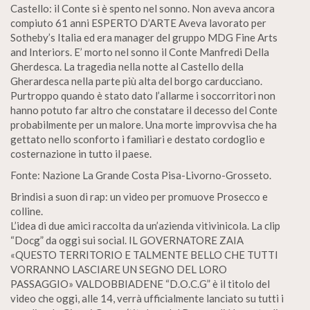
Castello: il Conte si è spento nel sonno. Non aveva ancora
compiuto 61 anni ESPERTO D’ARTE Aveva lavorato per
Sotheby’s Italia ed era manager del gruppo MDG Fine Arts
and Interiors. E’ morto nel sonno il Conte Manfredi Della
Gherdesca. La tragedia nella notte al Castello della
Gherardesca nella parte più alta del borgo carducciano.
Purtroppo quando è stato dato l’allarme i soccorritori non
hanno potuto far altro che constatare il decesso del Conte
probabilmente per un malore. Una morte improvvisa che ha
gettato nello sconforto i familiari e destato cordoglio e
costernazione in tutto il paese.
Fonte: Nazione La Grande Costa Pisa-Livorno-Grosseto.
Brindisi a suon di rap: un video per promuove Prosecco e
colline.
L’idea di due amici raccolta da un’azienda vitivinicola. La clip
“Docg” da oggi sui social. IL GOVERNATORE ZAIA
«QUESTO TERRITORIO E TALMENTE BELLO CHE TUTTI
VORRANNO LASCIARE UN SEGNO DEL LORO
PASSAGGIO» VALDOBBIADENE “D.O.C.G” è il titolo del
video che oggi, alle 14, verrà ufficialmente lanciato su tutti i