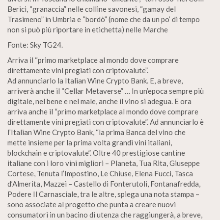
Berici, “granaccia” nelle colline savonesi, “gamay del
Trasimeno” in Umbria e “bordò” (nome che da un po’ di tempo
non si può più riportare in etichetta) nelle Marche
Fonte: Sky TG24.
Arriva il “primo marketplace al mondo dove comprare
direttamente vini pregiati con criptovalute”.
Ad annunciarlo la Italian Wine Crypto Bank. E, a breve,
arriverà anche il “Cellar Metaverse” … In un’epoca sempre più
digitale, nel bene e nel male, anche il vino si adegua. E ora
arriva anche il “primo marketplace al mondo dove comprare
direttamente vini pregiati con criptovalute”. Ad annunciarlo è
l’Italian Wine Crypto Bank, “la prima Banca del vino che
mette insieme per la prima volta grandi vini italiani,
blockchain e criptovalute”. Oltre 40 prestigiose cantine
italiane con i loro vini migliori – Planeta, Tua Rita, Giuseppe
Cortese, Tenuta l’Impostino, Le Chiuse, Elena Fucci, Tasca
d’Almerita, Mazzei – Castello di Fonterutoli, Fontanafredda,
Podere Il Carnasciale, tra le altre, spiega una nota stampa –
sono associate al progetto che punta a creare nuovi
consumatori in un bacino di utenza che raggiungerà, a breve,