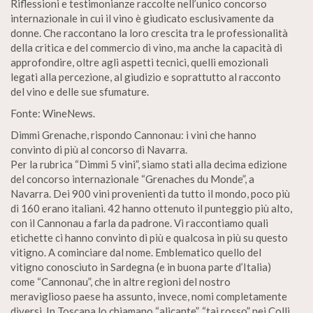
Riflessioni e testimonianze raccolte nell’unico concorso
internazionale in cui il vino è giudicato esclusivamente da
donne. Che raccontano la loro crescita tra le professionalità
della critica e del commercio di vino, ma anche la capacità di
approfondire, oltre agli aspetti tecnici, quelli emozionali
legati alla percezione, al giudizio e soprattutto al racconto
del vino e delle sue sfumature.
Fonte: WineNews.
Dimmi Grenache, rispondo Cannonau: i vini che hanno
convinto di più al concorso di Navarra.
Per la rubrica “Dimmi 5 vini”, siamo stati alla decima edizione
del concorso internazionale “Grenaches du Monde”, a
Navarra. Dei 900 vini provenienti da tutto il mondo, poco più
di 160 erano italiani. 42 hanno ottenuto il punteggio più alto,
con il Cannonau a farla da padrone. Vi raccontiamo quali
etichette ci hanno convinto di più e qualcosa in più su questo
vitigno. A cominciare dal nome. Emblematico quello del
vitigno conosciuto in Sardegna (e in buona parte d’Italia)
come “Cannonau”, che in altre regioni del nostro
meraviglioso paese ha assunto, invece, nomi completamente
diversi. In Toscana lo chiamano “alicante”, “tai rosso” nei Colli