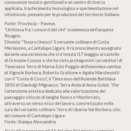
conoscenze tecnico-gestionali e un centro di ricerca
applicata, trasferimento tecnologico e sperimentazione nel
vitivinicolo, pensato per le produzioni del territorio italiano.
Fonte: Provincia – Pavese.
“Un’intesa fra i consorzi dei vini” scommessa dell’acquese
Ricagno .
Diventa “Tesoro Unesco” il versante collinare di Costa
Merlassino, a Cantalupo Ligure. ll riconoscimento assegnato
durante una cerimonia che si è tenuta i17 maggio al castello
di Grinzane Coyour e che ha visto protagonisti i produttori di
Timorasso Terre di Marna Ezio Poggio dell’omonima cantina
di Vignole Borbera, Roberto Grattone e Agata Marchesotti
con il “Costa di Cesco”, il Timorasso dell’Azienda Battilana
1850 di Gianluigi Mignacco, Terra Anda di Anna Golub. “Per
l’attenzione estetica dedicata alla valorizzazione del
paesaggio viticolo di langhe Roero e Monferrato,
attraverso un senso etico del lavoro, concretizzato nella
cura del versante collinare ‘l’erre di I.ibarna Val Borbera, sito
del comune di Cantalupo Ligure.
Fonte: Stampa Alessandria
Al via gli europei per gli 11 del vino Nel girone i campioni