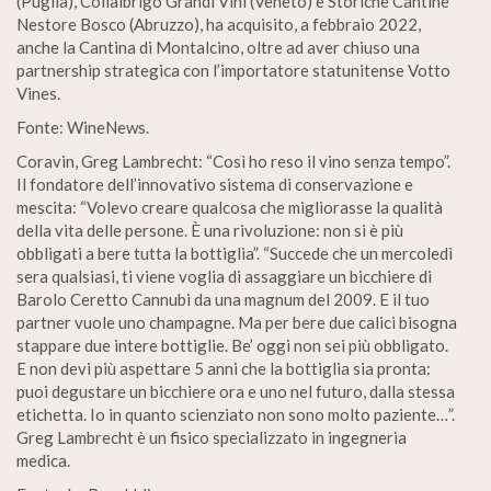
(Puglia), Collalbrigo Grandi Vini (Veneto) e Storiche Cantine
Nestore Bosco (Abruzzo), ha acquisito, a febbraio 2022,
anche la Cantina di Montalcino, oltre ad aver chiuso una
partnership strategica con l’importatore statunitense Votto
Vines.
Fonte: WineNews.
Coravin, Greg Lambrecht: “Così ho reso il vino senza tempo”.
Il fondatore dell’innovativo sistema di conservazione e
mescita: “Volevo creare qualcosa che migliorasse la qualità
della vita delle persone. È una rivoluzione: non si è più
obbligati a bere tutta la bottiglia”. “Succede che un mercoledì
sera qualsiasi, ti viene voglia di assaggiare un bicchiere di
Barolo Ceretto Cannubi da una magnum del 2009. E il tuo
partner vuole uno champagne. Ma per bere due calici bisogna
stappare due intere bottiglie. Be’ oggi non sei più obbligato.
E non devi più aspettare 5 anni che la bottiglia sia pronta:
puoi degustare un bicchiere ora e uno nel futuro, dalla stessa
etichetta. Io in quanto scienziato non sono molto paziente…”.
Greg Lambrecht è un fisico specializzato in ingegneria
medica.