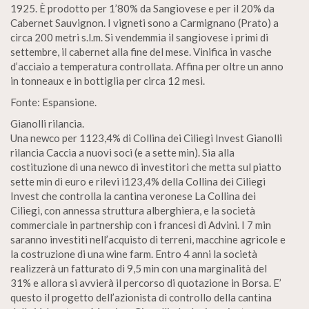
1925. È prodotto per 1’80% da Sangiovese e per il 20% da
Cabernet Sauvignon. I vigneti sono a Carmignano (Prato) a
circa 200 metri s.l.m. Si vendemmia il sangiovese i primi di
settembre, il cabernet alla fine del mese. Vinifica in vasche
d’acciaio a temperatura controllata. Affina per oltre un anno
in tonneaux e in bottiglia per circa 12 mesi.
Fonte: Espansione.
Gianolli rilancia.
Una newco per 1123,4% di Collina dei Ciliegi Invest Gianolli
rilancia Caccia a nuovi soci (e a sette min). Sia alla
costituzione di una newco di investitori che metta sul piatto
sette min di euro e rilevi i123,4% della Collina dei Ciliegi
Invest che controlla la cantina veronese La Collina dei
Ciliegi, con annessa struttura alberghiera, e la società
commerciale in partnership con i francesi di Advini. I 7 min
saranno investiti nell’acquisto di terreni, macchine agricole e
la costruzione di una wine farm. Entro 4 anni la società
realizzerà un fatturato di 9,5 min con una marginalità del
31% e allora si avvierà il percorso di quotazione in Borsa. E’
questo il progetto dell’azionista di controllo della cantina