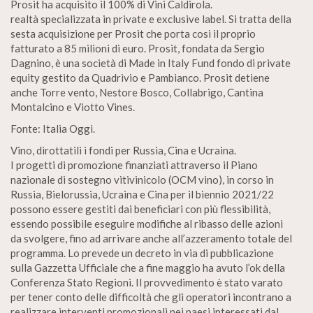
Prosit ha acquisito il 100% di Vini Caldirola.
realtà specializzata in private e exclusive label. Si tratta della
sesta acquisizione per Prosit che porta così il proprio
fatturato a 85 milioni di euro. Prosit, fondata da Sergio
Dagnino, è una società di Made in Italy Fund fondo di private
equity gestito da Quadrivio e Pambianco. Prosit detiene
anche Torre vento, Nestore Bosco, Collabrigo, Cantina
Montalcino e Viotto Vines.
Fonte: Italia Oggi.
Vino, dirottatili i fondi per Russia, Cina e Ucraina.
I progetti di promozione finanziati attraverso il Piano
nazionale di sostegno vitivinicolo (OCM vino), in corso in
Russia, Bielorussia, Ucraina e Cina per il biennio 2021/22
possono essere gestiti dai beneficiari con più flessibilità,
essendo possibile eseguire modifiche al ribasso delle azioni
da svolgere, fino ad arrivare anche all’azzeramento totale del
programma. Lo prevede un decreto in via di pubblicazione
sulla Gazzetta Ufficiale che a fine maggio ha avuto l’ok della
Conferenza Stato Regioni. Il provvedimento è stato varato
per tener conto delle difficoltà che gli operatori incontrano a
realizzare interventi promozionali nei paesi interessati dal