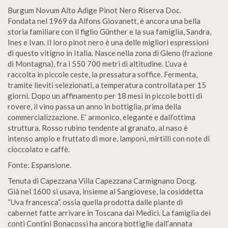
Burgum Novum Alto Adige Pinot Nero Riserva Doc.
Fondata nel 1969 da Alfons Giovanett, è ancora una bella
storia familiare con il figlio Günther e la sua famiglia, Sandra,
Ines e Ivan. Il loro pinot nero è una delle migliori espressioni
di questo vitigno in Italia. Nasce nella zona di Gleno (frazione
di Montagna), fra i 550 700 metri di altitudine. L’uva è
raccolta in piccole ceste, la pressatura soffice. Fermenta,
tramite lieviti selezionati, a temperatura controllata per 15
giorni. Dopo un affinamento per 18 mesi in piccole botti di
rovere, il vino passa un anno in bottiglia, prima della
commercializzazione. E’ armonico, elegante e dall’ottima
struttura. Rosso rubino tendente al granato, al naso è
intenso ampio e fruttato di more, lamponi, mirtilli con note di
cioccolato e caffè.
Fonte: Espansione.
Tenuta di Capezzana Villa Capezzana Carmignano Docg.
Già nel 1600 si usava, insieme al Sangiovese, la cosiddetta
“Uva francesca”, ossia quella prodotta dalle piante di
cabernet fatte arrivare in Toscana dai Medici. La famiglia dei
conti Contini Bonacossi ha ancora bottiglie dall’annata