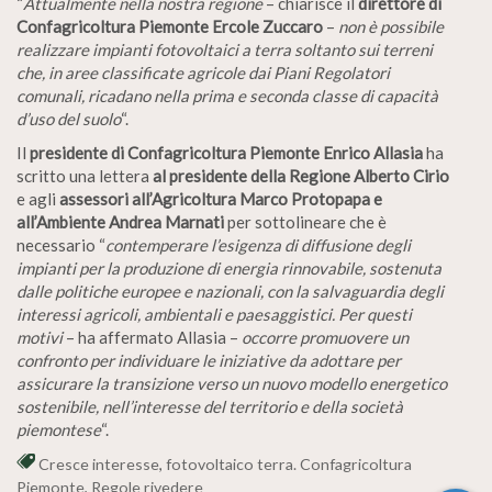
“
Attualmente nella nostra regione
– chiarisce il
direttore di
Confagricoltura Piemonte Ercole Zuccaro
–
non è possibile
realizzare impianti fotovoltaici a terra soltanto sui terreni
che, in aree classificate agricole dai Piani Regolatori
comunali, ricadano nella prima e seconda classe di capacità
d’uso del suolo
“.
Il
presidente di Confagricoltura Piemonte Enrico Allasia
ha
scritto una lettera
al presidente della Regione Alberto Cirio
e agli
assessori all’Agricoltura Marco Protopapa e
all’Ambiente Andrea Marnati
per sottolineare che è
necessario “
contemperare l’esigenza di diffusione degli
impianti per la produzione di energia rinnovabile, sostenuta
dalle politiche europee e nazionali, con la salvaguardia degli
interessi agricoli, ambientali e paesaggistici. Per questi
motivi
– ha affermato Allasia –
occorre promuovere un
confronto per individuare le iniziative da adottare per
assicurare la transizione verso un nuovo modello energetico
sostenibile, nell’interesse del territorio e della società
piemontese
“.
Cresce interesse
,
fotovoltaico terra. Confagricoltura
Piemonte
,
Regole rivedere