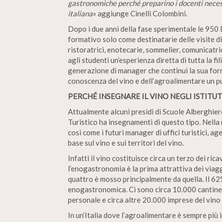
gastronomiche perché preparino i docenti necessa
italiana
» aggiunge Cinelli Colombini.
Dopo i due anni della fase sperimentale le 95
formativo solo come destinatarie delle visite di
ristoratrici, enotecarie, sommelier, comunicatri
agli studenti un’esperienza diretta di tutta la fi
generazione di manager che continui la sua for
conoscenza del vino e dell’agroalimentare un pu
PERCHÉ INSEGNARE IL VINO NEGLI ISTITUT
Attualmente alcuni presidi di Scuole Alberghiere
Turistico ha insegnamenti di questo tipo. Nella r
così come i futuri manager di uffici turistici, a
base sul vino e sui territori del vino.
Infatti il vino costituisce circa un terzo dei ric
l’enogastronomia è la prima attrattiva dei viaggia
quattro è mosso principalmente da quella. Il 62
enogastronomica. Ci sono circa 10.000 cantine a
personale e circa altre 20.000 imprese del vino 
In un’Italia dove l’agroalimentare è sempre più 