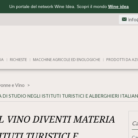
Un portale del network Wine Idea. Scopri il mondo
Wine idea
info
UA
RICHIESTE
MACCHINE AGRICOLE ED ENOLOGICHE
PRODOTTI DA AZI
onne e Vino
DI STUDIO NEGLI ISTITUTI TURISTICI E ALBERGHIERI ITALIAN
L VINO DIVENTI MATERIA
Ca
ITUTI TURISTICI E
Ca