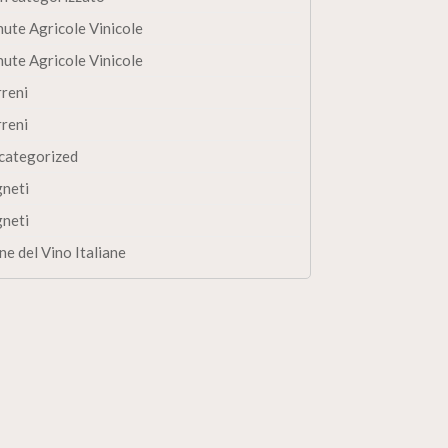
nute Agricole Vinicole
nute Agricole Vinicole
rreni
rreni
categorized
gneti
gneti
ne del Vino Italiane