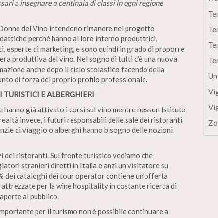
ri a insegnare a centinaia di classi in ogni regione
Te
0 Donne del Vino intendono rimanere nel progetto
Te
dattiche perché hanno al loro interno produttrici,
Te
ci, esperte di marketing, e sono quindi in grado di proporre
liera produttiva del vino. Nel sogno di tutti c’è una nuova
Te
mazione anche dopo il ciclo scolastico facendo della
Un
nto di forza del proprio profilo professionale.
Vi
I TURISTICI E ALBERGHIERI
Vi
 hanno già attivato i corsi sul vino mentre nessun Istituto
ealtà invece, i futuri responsabili delle sale dei ristoranti
Zo
genzie di viaggio o alberghi hanno bisogno delle nozioni
avi dei ristoranti. Sul fronte turistico vediamo che
tori stranieri diretti in Italia e anzi un visitatore su
% dei cataloghi dei tour operator contiene un’offerta
ttrezzate per la wine hospitality in costante ricerca di
aperte al pubblico.
importante per il turismo non è possibile continuare a