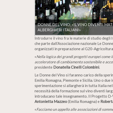
DONNE DEL VINO: «IL VINO DIVENTI MATE
ALBERGHIERI ITALIANI»
Introdurre il vino fra le materie di studio degli I
che parte dall’Associazione nazionale Le Donne 
organizzati in preparazione al G20-Agricoltura
«
Nella logica dei grandi progetti europei come 
acceleratore di cambiamento sostenibile e accor
presidente
Donatella Cinelli Colombini
.
Le Donne del Vino si faranno carico della speri
Emilia Romagna, Piemonte e Sicilia. Uno o due is
sperimentazione si allargherà in tutta Italia ne
necessità della formazione sul vino diventi larga
introducano tale insegnamento. Il Progetto D-
Antonietta Mazzeo
(Emilia Romagna) e
Robert
«
Facciamo un appello alle associazioni di sommel