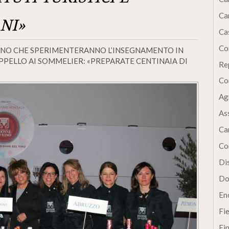
Ca
NI»
Cas
Co
INO CHE SPERIMENTERANNO L’INSEGNAMENTO IN
APPELLO AI SOMMELIER: «PREPARATE CENTINAIA DI
Re
Co
Ag
As
Ca
Co
Dis
Do
En
Fi
Fi