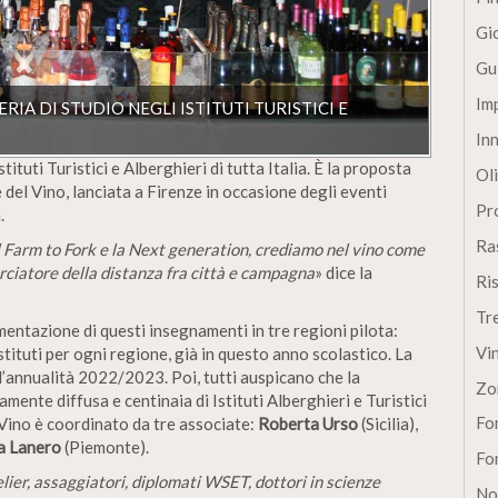
Gi
Gu
Im
RIA DI STUDIO NEGLI ISTITUTI TURISTICI E
In
stituti Turistici e Alberghieri di tutta Italia. È la proposta
Oli
del Vino, lanciata a Firenze in occasione degli eventi
Pro
.
Ra
il Farm to Fork e la Next generation, crediamo nel vino come
ciatore della distanza fra città e campagna
» dice la
Ri
Tr
mentazione di questi insegnamenti in tre regioni pilota:
Vi
tituti per ogni regione, già in questo anno scolastico. La
ll’annualità 2022/2023. Poi, tutti auspicano che la
Zo
mente diffusa e centinaia di Istituti Alberghieri e Turistici
Fon
Vino è coordinato da tre associate:
Roberta Urso
(Sicilia),
a Lanero
(Piemonte).
Fon
ier, assaggiatori, diplomati WSET, dottori in scienze
No