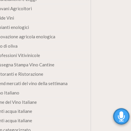
ovani Agricoltori
ide Vini
pianti enologici
novazione agricola enologica
o di oliva
fessioni Vitivinicole
ssegna Stampa Vino Cantine
storanti e Ristorazione
end mercati del vino della settimana
no Italiano
ne del Vino Italiane
ti acqua italiane
ti acqua italiane
n categorizzato