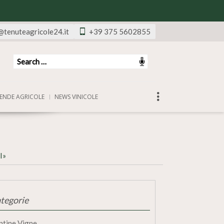
@tenuteagricole24.it
+39 375 5602855
ENDE AGRICOLE
NEWS VINICOLE
I»
tegorie
ntine Vigne