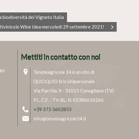
 biodiversità del Vigneto Italia
tivinicole Wine Idea mercoledì 29 settembre 2021!
Mettiti in contatto con noi
del
Tenuteagricole 24 è un sito di
QUIDQUID Srls Unipersonale
Via Parrilla, 9 - 31015 Conegliano (TV)
P.I., C.F. - TV-BL. N. 05380650266
+39 375 5602855
info@tenuteagricole24.it