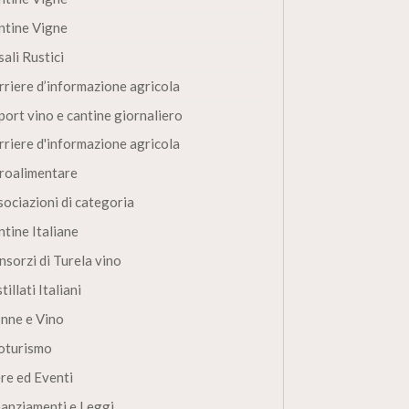
ntine Vigne
ali Rustici
rriere d’informazione agricola
port vino e cantine giornaliero
rriere d'informazione agricola
roalimentare
sociazioni di categoria
ntine Italiane
nsorzi di Turela vino
tillati Italiani
nne e Vino
oturismo
ere ed Eventi
nanziamenti e Leggi