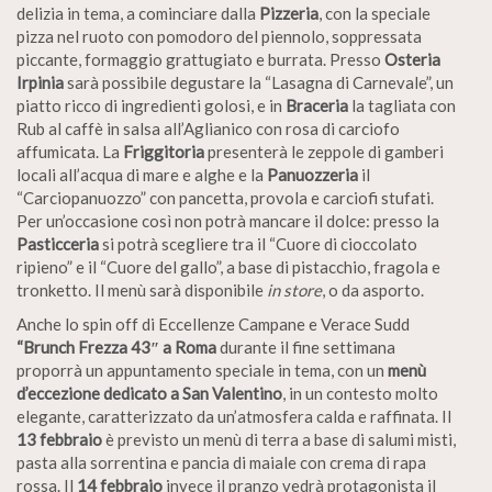
delizia in tema, a cominciare dalla
Pizzeria
, con la speciale
pizza nel ruoto con pomodoro del piennolo, soppressata
piccante, formaggio grattugiato e burrata. Presso
Osteria
Irpinia
sarà possibile degustare la “Lasagna di Carnevale”, un
piatto ricco di ingredienti golosi, e in
Braceria
la tagliata con
Rub al caffè in salsa all’Aglianico con rosa di carciofo
affumicata. La
Friggitoria
presenterà le zeppole di gamberi
locali all’acqua di mare e alghe e la
Panuozzeria
il
“Carciopanuozzo” con pancetta, provola e carciofi stufati.
Per un’occasione così non potrà mancare il dolce: presso la
Pasticceria
si potrà scegliere tra il “Cuore di cioccolato
ripieno” e il “Cuore del gallo”, a base di pistacchio, fragola e
tronketto. Il menù sarà disponibile
in store
, o da asporto.
Anche lo spin off di Eccellenze Campane e Verace Sudd
“Brunch
Frezza 43″ a Roma
durante il fine settimana
proporrà un appuntamento speciale in tema, con un
menù
d’eccezione dedicato a San Valentino
, in un contesto molto
elegante, caratterizzato da un’atmosfera calda e raffinata. Il
13 febbraio
è previsto un menù di terra a base di salumi misti,
pasta alla sorrentina e pancia di maiale con crema di rapa
rossa. Il
14 febbraio
invece il pranzo vedrà protagonista il