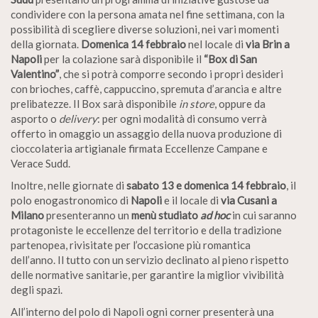
condividere con la persona amata nel fine settimana, con la
possibilità di scegliere diverse soluzioni, nei vari momenti
della giornata.
Domenica 14 febbraio
nel locale di
via Brin a
Napoli
per la colazione sarà disponibile il
“Box di San
Valentino”
, che si potrà comporre secondo i propri desideri
con brioches, caffè, cappuccino, spremuta d’arancia e altre
prelibatezze. Il Box sarà disponibile
in store
, oppure da
asporto o
delivery
: per ogni modalità di consumo verrà
offerto in omaggio un assaggio della nuova produzione di
cioccolateria artigianale firmata Eccellenze Campane e
Verace Sudd.
Inoltre, nelle giornate di
sabato 13 e domenica 14 febbraio
, il
polo enogastronomico di
Napoli
e il locale di
via Cusani a
Milano
presenteranno un
menù studiato
ad hoc
in cui saranno
protagoniste le eccellenze del territorio e della tradizione
partenopea, rivisitate per l’occasione più romantica
dell’anno. Il tutto con un servizio declinato al pieno rispetto
delle normative sanitarie, per garantire la miglior vivibilità
degli spazi.
All’interno del polo di Napoli ogni corner presenterà una