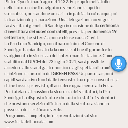
Pietro Querini naufragò nel 1432. Fu proprio nell’atollo
delle Lofoten che il navigatore veneziano scoprì lo
stoccafisso, portandone un carico in patria da cui nacque poi
la tradizionale preparazione. Una delegazione norvegese
farà visita ai gemelli di Sandrigo in occasione della
cerimonia
d’investitura dei nuovi confratelli
, prevista per
domenica 19
settembre
, che si terrà a porte chiuse causa Covid.
La Pro Loco Sandrigo, con il patrocinio del Comune di
Sandrigo, ha pianificato la kermesse al fine di garantire lo
svolgimento in sicurezza dell’intera manifestazione. Come
stabilito dal DPCM del 23 luglio 2021, sarà possibile
accedere allo stand gastronomico e agli spettacoli tramite
esibizione e controllo del
GREEN PASS
. Un punto tamponi
rapidi sarà attivo fuori dalle tensostrutture per consentire, a
chi ne fosse sprovvisto, di accedere ugualmente alla Festa.
Per tutelare al massimo la sicurezza dei visitatori, la Pro
Sandrigo ha disposto inoltre che tutto lo staff e i volontari
che prestano servizio all’interno della struttura siano in
possesso del certificato verde.
Programma completo, info e prenotazioni sul sito
www.festadelbaccala.com