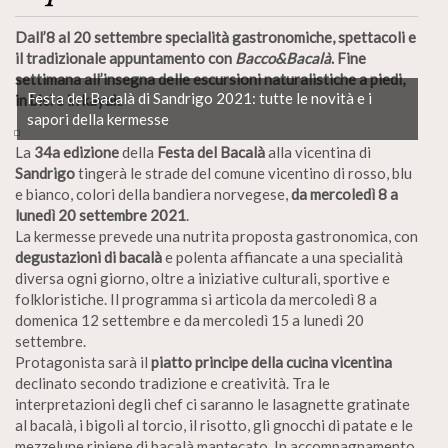
Dall’8 al 20 settembre specialità gastronomiche, spettacoli e
il tradizionale appuntamento con
Bacco&Bacalà
. Fine
settimana all’insegna delle escursioni naturalistiche a piedi,
Festa del Bacalà di Sandrigo 2021: tutte le novità e i
in bici e in kayak
.
sapori della kermesse
La
34a edizione
della
Festa del Bacalà
alla vicentina di
Sandrigo
tingerà le strade del comune vicentino di rosso, blu
e bianco, colori della bandiera norvegese,
da mercoledì 8 a
lunedì 20 settembre 2021
.
La kermesse prevede una nutrita proposta gastronomica, con
degustazioni di bacalà
e polenta affiancate a una specialità
diversa ogni giorno, oltre a iniziative culturali, sportive e
folkloristiche. Il programma si articola da mercoledì 8 a
domenica 12 settembre e da mercoledì 15 a lunedì 20
settembre.
Protagonista sarà il
piatto principe della cucina vicentina
declinato secondo tradizione e creatività. Tra le
interpretazioni degli chef ci saranno le lasagnette gratinate
al bacalà, i bigoli al torcio, il risotto, gli gnocchi di patate e le
mezzelune ripiene di bacalà mantecato. In accompagnamento