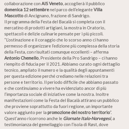
collaborazione con
AIS Veneto
, accoglierà il pubblico
domenica 12 settembre
nel parco dell’elegante
Villa
Mascotto
di Ancignano, frazione di Sandrigo.
Il programma della Festa del Bacalà si completa con il
mercatino di prodotti artigiani, la mostra in Oratorio,
spettacoli e delizie culinarie pensate per i più piccoli.
“L’ostinazione e il coraggio che lo scorso anno ci hanno
permesso di organizzare l’edizione più complessa della storia
della Festa, con risultati comunque eccellenti – afferma
Antonio Chemello
, Presidente della Pro Sandrigo – ci hanno
riempito di fiducia per il 2021. Abbiamo curato ogni dettaglio
tecnico, ampliato il numero e la qualità degli appuntamenti
per questa edizione perché crediamo nelle relazioni tra
persone e territorio. Il periodo difficile che abbiamo passato
e che continuiamo a vivere ha evidenziato ancor di più
l’importanza sociale di iniziative come la nostra. Inoltre
manifestazioni come la Festa del Bacalà attirano un pubblico
che proviene soprattutto da fuori regione, un importante
valore aggiunto per la
promozione del nostro territorio
”.
Quest’anno ricorrono anche le
Giornate Italo-Norvegesi
, a
testimonianza del gemellaggio con l’isola di Røst, dove