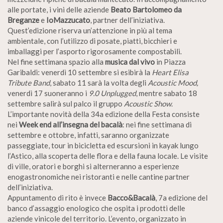
alle portate, i vini delle aziende
Beato Bartolomeo da
Breganze
e
IoMazzucato
, partner dell’iniziativa.
Quest’edizione riserva un’attenzione in più al tema
ambientale, con l’utilizzo di posate, piatti, bicchieri e
imballaggi per l’asporto rigorosamente compostabili.
Nel fine settimana spazio alla
musica dal vivo
in Piazza
Garibaldi: venerdì 10 settembre si esibirà la
Heart Elisa
Tribute Band
, sabato 11 sarà la volta degli
Acoustic Mood,
venerdì 17 suoneranno i
9.0 Unplugged
, mentre sabato 18
settembre salirà sul palco il gruppo
Acoustic Show
.
L’importante novità della 34a edizione della Festa consiste
nei
Week end all’insegna del bacalà
: nei fine settimana di
settembre e ottobre, infatti, saranno organizzate
passeggiate, tour in bicicletta ed escursioni in kayak lungo
l’Astico, alla scoperta delle flora e della fauna locale. Le visite
di ville, oratori e borghi si alterneranno a esperienze
enogastronomiche nei ristoranti e nelle cantine partner
dell’iniziativa.
Appuntamento di rito è invece
Bacco&Bacalà
, 7a edizione del
banco d’assaggio enologico che ospita i prodotti delle
aziende vinicole del territorio. L’evento, organizzato in