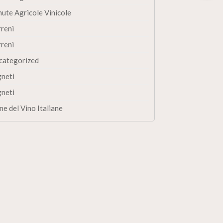
nute Agricole Vinicole
rreni
rreni
categorized
gneti
gneti
ne del Vino Italiane