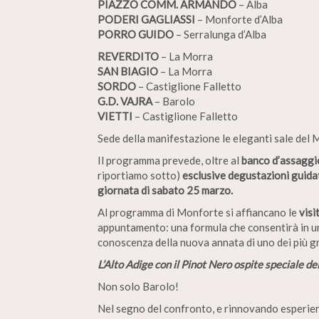
PIAZZO COMM. ARMANDO
– Alba
PODERI GAGLIASSI
– Monforte d’Alba
PORRO GUIDO
– Serralunga d’Alba
REVERDITO
– La Morra
SAN BIAGIO
– La Morra
SORDO
– Castiglione Falletto
G.D. VAJRA
– Barolo
VIETTI
– Castiglione Falletto
Sede della manifestazione le eleganti sale del
Il programma prevede, oltre al
banco d’assaggi
riportiamo sotto)
e
sclusive degustazioni guidat
giornata di sabato 25 marzo.
Al programma di Monforte si affiancano le
visit
appuntamento: una formula che consentirà in un 
conoscenza della nuova annata di uno dei più gr
L’Alto Adige con il Pinot Nero ospite speciale de
Non solo Barolo!
Nel segno del confronto, e rinnovando esperienz