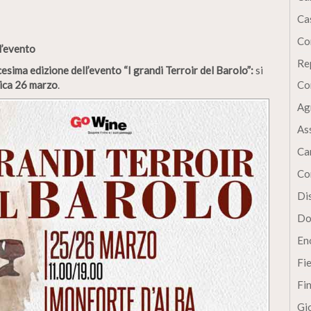
Cas
Co
l’evento
Re
esima edizione dell’evento “I grandi Terroir del Barolo”:
si
ica 26 marzo
.
Co
Ag
As
Ca
Co
Dis
Do
En
Fi
Fi
Gi