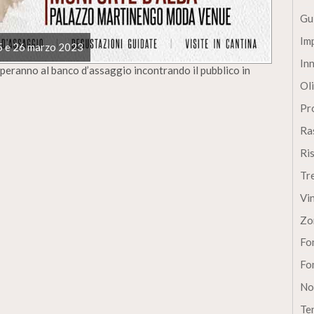
Gu
Im
25 e 26 marzo 2023
In
eciperanno al banco d’assaggio incontrando il pubblico in
Oli
Pro
Ra
Ri
Tr
Vi
Zo
Fon
Fon
No
Te