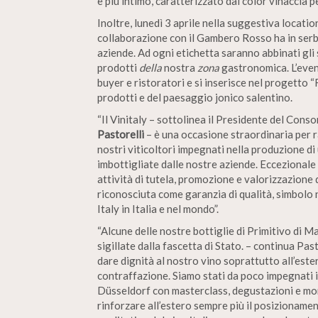
e più intimo, caratterizzato dal color vinaccia p
Inoltre, lunedì 3 aprile nella suggestiva locati
collaborazione con il Gambero Rosso ha in serb
aziende. Ad ogni etichetta saranno abbinati gli
prodotti
della
nostra
zona
gastronomica. L’event
buyer e ristoratori e si inserisce nel progetto “
prodotti e del paesaggio jonico salentino.
“Il Vinitaly – sottolinea il Presidente del Cons
Pastorelli
– è una occasione straordinaria per r
nostri viticoltori impegnati nella produzione d
imbottigliate dalle nostre aziende. Eccezionale
attività di tutela, promozione e valorizzazion
riconosciuta come garanzia di qualità, simbolo
Italy in Italia e nel mondo”.
“Alcune delle nostre bottiglie di Primitivo di M
sigillate dalla fascetta di Stato. – continua Pa
dare dignità al nostro vino soprattutto all’este
contraffazione. Siamo stati da poco impegnati
Düsseldorf
con masterclass, degustazioni e m
rinforzare all’estero sempre più il posizionamen