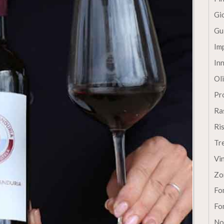
Gi
Gu
Im
In
Oli
Pro
Ra
Ri
Tr
Vi
Zo
Fon
Fon
No