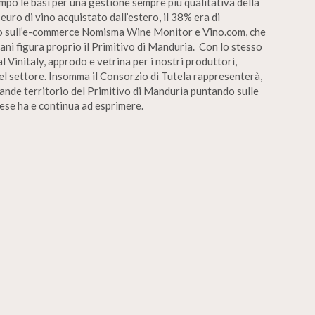
mpo le basi per una gestione sempre più qualitativa della
 euro di vino acquistato dall’estero, il 38% era di
rio sull’e-commerce Nomisma Wine Monitor e Vino.com, che
liani figura proprio il Primitivo di Manduria. Con lo stesso
al Vinitaly, approdo e vetrina per i nostri produttori,
del settore. Insomma il Consorzio di Tutela rappresenterà,
rande territorio del Primitivo di Manduria puntando sulle
iese ha e continua ad esprimere.