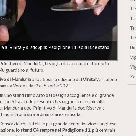
Te
Te
Te
Te
ia al Vinitaly si sdoppia: Padiglione 11 isola B2 e stand
Un
Vi
Primitivo di Manduria, la voglia di raccontare il proprio
Vi
 più guardano al futuro.
Zo
tivo di Manduria
alla 55esima edizione del
Vinitaly,
il salone
gramma a Verona
dal 2 al 5 aprile 2023
.
in uno stand rinnovato dal design accogliente e di grande
te con 51 aziende presenti. Un viaggio sensoriale alla
 di Manduria doc, Primitivo di Manduria doc Riserva e
imoni di una straordinaria area vinicola.
l Consorzio che tutela la più grande denominazione pugliese,
tazione,
lo stand C4 sempre nel Padiglione 11
, più centrale