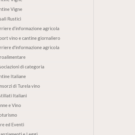
ntine Vigne
ali Rustici
rriere d’informazione agricola
port vino e cantine giornaliero
rriere d'informazione agricola
roalimentare
sociazioni di categoria
ntine Italiane
nsorzi di Turela vino
tillati Italiani
nne e Vino
oturismo
ere ed Eventi
nanziamenti e Leggi