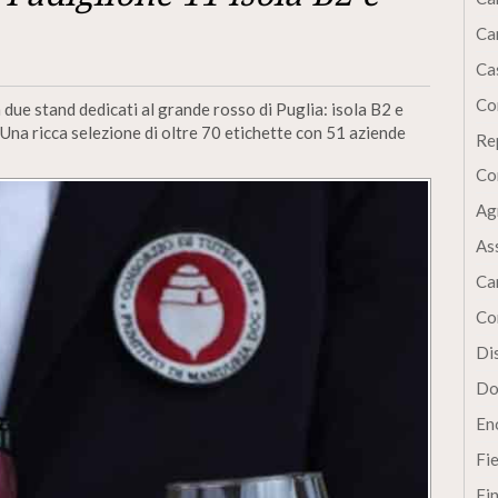
Ca
Cas
Co
 due stand dedicati al grande rosso di Puglia: isola B2 e
 Una ricca selezione di oltre 70 etichette con 51 aziende
Re
Co
Ag
As
Ca
Co
Dis
Do
En
Fi
Fi