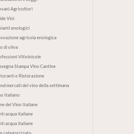
ovani Agricoltori
ide Vini
pianti enologici
novazione agricola enologica
o di oliva
fessioni Vitivinicole
ssegna Stampa Vino Cantine
storanti e Ristorazione
end mercati del vino della settimana
no Italiano
ne del Vino Italiane
ti acqua italiane
ti acqua italiane
n categorizzato