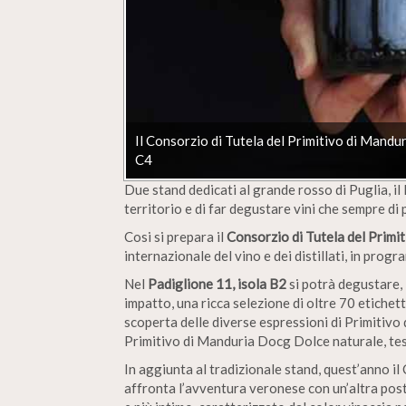
Il Consorzio di Tutela del Primitivo di Mandur
C4
Due stand dedicati al grande rosso di Puglia, il 
territorio e di far degustare vini che sempre di
Cosi si prepara il
Consorzio di Tutela del Primi
internazionale del vino e dei distillati, in pro
Nel
Padiglione 11, isola B2
si potrà degustare, 
impatto, una ricca selezione di oltre 70 etichet
scoperta delle diverse espressioni di Primitivo
Primitivo di Manduria Docg Dolce naturale, test
In aggiunta al tradizionale stand, quest’anno i
affronta l’avventura veronese con un’altra pos