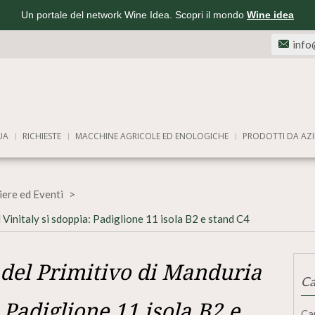
Un portale del network Wine Idea. Scopri il mondo
Wine idea
info
UA
RICHIESTE
MACCHINE AGRICOLE ED ENOLOGICHE
PRODOTTI DA AZI
iere ed Eventi
l Vinitaly si sdoppia: Padiglione 11 isola B2 e stand C4
a del Primitivo di Manduria
Ca
: Padiglione 11 isola B2 e
Ca