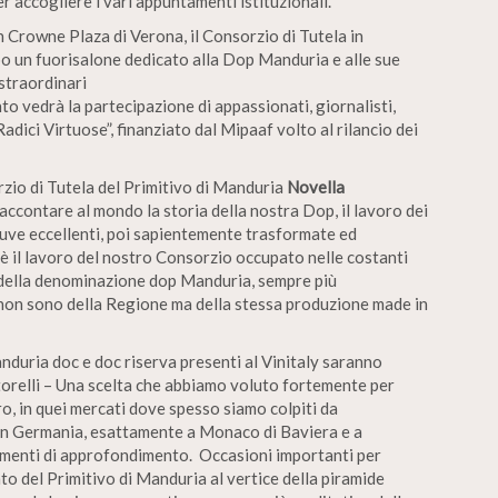
er accogliere i vari appuntamenti istituzionali.
on Crowne Plaza di Verona, il Consorzio di Tutela in
o un fuorisalone dedicato alla Dop Manduria e alle sue
 straordinari
o vedrà la partecipazione di appassionati, giornalisti,
Radici Virtuose”, finanziato dal Mipaaf volto al rilancio dei
orzio di Tutela del Primitivo di Manduria
Novella
accontare al mondo la storia della nostra Dop, il lavoro dei
i uve eccellenti, poi sapientemente trasformate ed
 è il lavoro del nostro Consorzio occupato nelle costanti
e della denominazione dop Manduria, sempre più
 non sono della Regione ma della stessa produzione made in
anduria doc e doc riserva presenti al Vinitaly saranno
storelli – Una scelta che abbiamo voluto fortemente per
ro, in quei mercati dove spesso siamo colpiti da
 in Germania, esattamente a Monaco di Baviera e a
omenti di approfondimento. Occasioni importanti per
to del Primitivo di Manduria al vertice della piramide