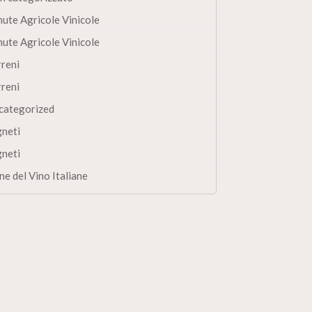
nute Agricole Vinicole
nute Agricole Vinicole
rreni
rreni
categorized
gneti
gneti
ne del Vino Italiane