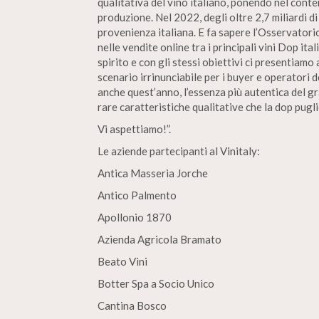
qualitativa del vino italiano, ponendo nel conte
produzione. Nel 2022, degli oltre 2,7 miliardi di
provenienza italiana. E fa sapere l’Osservato
nelle vendite online tra i principali vini Dop ita
spirito e con gli stessi obiettivi ci presentiamo 
scenario irrinunciabile per i buyer e operatori 
anche quest’anno, l’essenza più autentica del g
rare caratteristiche qualitative che la dop pugl
Vi aspettiamo!”.
Le aziende partecipanti al Vinitaly:
Antica Masseria Jorche
Antico Palmento
Apollonio 1870
Azienda Agricola Bramato
Beato Vini
Botter Spa a Socio Unico
Cantina Bosco