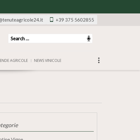
@tenuteagricole24.it
+39 375 5602855
ENDE AGRICOLE
NEWS VINICOLE
tegorie
ntine Vigne