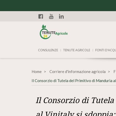
Facebook
YouTube
Linkedin
CONSULENZE
TENUTE AGRICOLE
FONTI D’ACQ
Home
Corriere d'informazione agricola
F
Il Consorzio di Tutela del Primitivo di Manduria a
Il Consorzio di Tutel
al Vinitaly si sdoppia