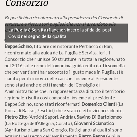
Consorzio
Beppe Schino riconfermato alla presidenza del Consorzio di
strutture e ristoratori pugliesi che non si arrendono alle
La Puglia è Servita rilancia: vincere la sfida del post-
difficoltà causate dalla pandemia.
Covid nel segno della qualità
Beppe Schino
, titolare del ristorante Perbacco di Bari,
riconfermato alla guida de La Puglia è Servita. Ieri, Il
Consorzio che riunisce 50 strutture in tutta la regione, nato
nel 2016 sulle orme dell’omonima guida edita da Tirsomedia
che per vent’anni ha raccontato il gusto made in Puglia, si è
riunito per il rinnovo delle cariche. Insieme al Presidente
sono stati anche eletti i membri del Consiglio di
Amministrazione che, in rappresentanza di tutto il territorio
regionale, risulta così composto: insieme al presidente
Beppe Schino, sono stati riconfermati
Domenico Cilenti
(La
Porta di Basso, Peschici) che è stato eletto vicepresidente,
Pietro Zito
(Antichi Sapori, Andria),
Savino Di Bartolomeo
(La Bottega dell’Allegria, Corato),
Giovanni Scianatico
(Agriturismo Lama San Giorgio, Rutigliano) ai quali si sono
aggiunti nel segno dell’ampliamento
Pietro Penna
(Vinilia