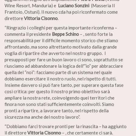
Wine Resort, Manduria) e
Luciano Sonzini
(Masseria Il
Frantoio, Ostuni). Il nuovo cda ha poi riconfermato come
direttore
Vittoria Cisonno
.
“Ringrazio i colleghi per questa importante riconferma –
commenta il presidente
Beppe
Schino
– , sento forte la
responsabilità per il difficile momento storico che stiamo
affrontando, ma sono altrettanto motivato dalla grande
voglia di ripartire che avverto nel nostro gruppo. I
presupposti per fare un buon lavoro ci sono, soprattutto se
riusciamo ad abbandonare la logica dell'”io” per abbracciare
quella del “noi”: facciamo parte di un sistema nel quale
dobbiamo esercitare il nostro ruolo, nel rispetto di tutti.
Insieme davvero si può fare tanto, per superare questa fase
così critica: per questo il nostro primo obiettivo sarà
ampliare la nostra rete, coinvolgendo quei territori che
finora non sono stati sufficientemente coinvolti. Siamo
pronti a ripartire, a lavorare tanto, nel rispetto della
sicurezza ma anche del nostro lavoro”.
“Dobbiamo farci trovare pronti per la rinascita – ha aggiunto
il direttore
Vittoria Cisonno
– , che certamente ci sarà.