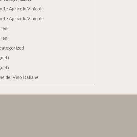
nute Agricole Vinicole
nute Agricole Vinicole
rreni
rreni
categorized
gneti
gneti
ne del Vino Italiane