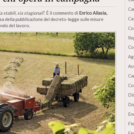
Ca
 stabili, sia stagionali
”. È il commento di
Enrico Allasia,
Cas
sa della pubblicazione del decreto-legge sulle misure
ondo del lavoro.
Co
Re
Co
Ag
As
Ca
Co
Dis
Do
En
Fi
Fi