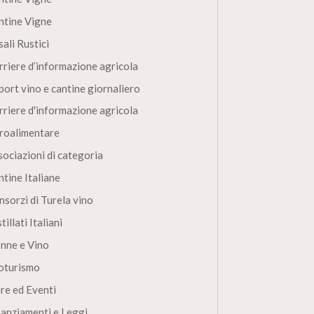
ntine Vigne
ali Rustici
rriere d’informazione agricola
port vino e cantine giornaliero
rriere d'informazione agricola
roalimentare
sociazioni di categoria
ntine Italiane
nsorzi di Turela vino
tillati Italiani
nne e Vino
oturismo
ere ed Eventi
nanziamenti e Leggi