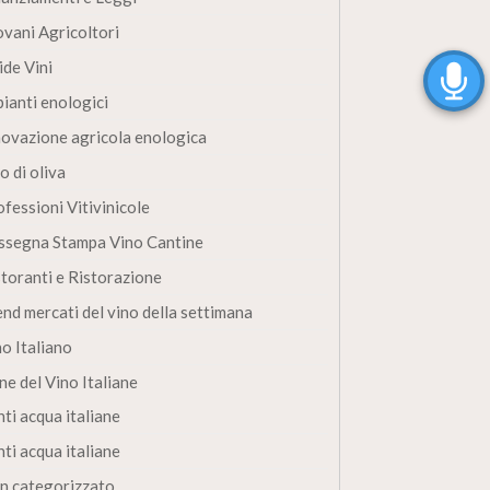
ovani Agricoltori
ide Vini
pianti enologici
novazione agricola enologica
o di oliva
fessioni Vitivinicole
ssegna Stampa Vino Cantine
storanti e Ristorazione
end mercati del vino della settimana
no Italiano
ne del Vino Italiane
ti acqua italiane
ti acqua italiane
n categorizzato