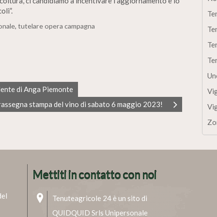
icoltura, ci candidiamo a incentivare l’aggiornamento e lo
oli”.
Te
onale
,
tutelare opera campagna
Te
Te
Te
Un
idente di Anga Piemonte
Vi
rassegna stampa del vino di sabato 6 maggio 2023!
Vi
Zo
Mettiti in contatto con noi
del
Tenuteagricole 24 è un sito di
QUIDQUID Srls Unipersonale