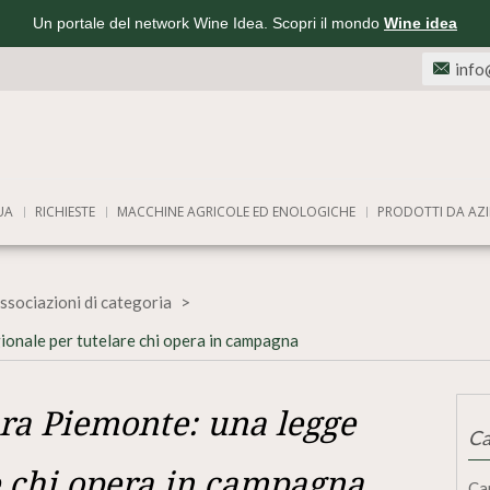
Un portale del network Wine Idea. Scopri il mondo
Wine idea
info
UA
RICHIESTE
MACCHINE AGRICOLE ED ENOLOGICHE
PRODOTTI DA AZI
ssociazioni di categoria
ionale per tutelare chi opera in campagna
ra Piemonte: una legge
Ca
e chi opera in campagna
Ca