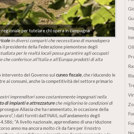
Gi
Gu
Im
 regionale per tutelare chi opera in campagna
In
icole
in diversi comparti che necessitano di manodopera
 il presidente della Federazione piemontese degli
Oli
udiata per le realtà locali possa garantire agli occupati
Pro
che conferisce all’Italia e all’Europa prodotti di alta
Ra
o intervento del Governo sul
cuneo fiscale
, che riducendo le
Ri
tre ai consumi, anche la competitività del settore primario
Tr
Vi
nostri imprenditori sono costantemente impegnati nella
 di impianti e attrezzature
che migliorino le condizioni di
Zo
prosegue Allasia che ha rammentato, in occasione della
Fon
voro”, i dati forniti dall’INAIL sull’andamento degli
4.586; “A livello nazionale, apprendiamo di una riduzione
Fon
orso anno ma ancora molto c’è da fare per il nostro
No