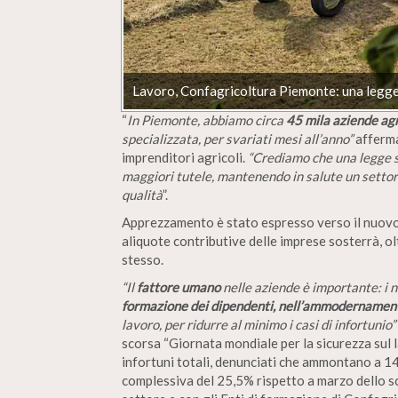
Lavoro, Confagricoltura Piemonte: una legge
“
In Piemonte, abbiamo circa
45 mila aziende agr
specializzata, per svariati mesi all’anno”
afferma
imprenditori agricoli.
“Crediamo che una legge st
maggiori tutele, mantenendo in salute un settore 
qualità
”.
Apprezzamento è stato espresso verso il nuov
aliquote contributive delle imprese sosterrà, ol
stesso.
“Il
fattore umano
nelle aziende è importante: i 
formazione dei dipendenti, nell’ammodernamento
lavoro, per ridurre al minimo i casi di infortunio”
scorsa “Giornata mondiale per la sicurezza sul la
infortuni totali, denunciati che ammontano a 14
complessiva del 25,5% rispetto a marzo dello sc