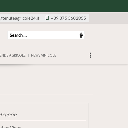
@tenuteagricole24.it
+39 375 5602855
ENDE AGRICOLE
NEWS VINICOLE
tegorie
ntine Vigne