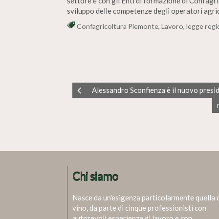
settore e con gli Enti di formazione di Confagr
sviluppo delle competenze degli operatori agric
Confagricoltura Piemonte
,
Lavoro
,
legge regi
Alessandro Sconfienza è il nuovo pres
Chi siamo
Nasce da un'esigenza particolarmente quella 
vino, da parte di cinque professionisti con
autorevoli esperienze di lavoro e con