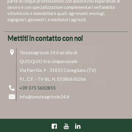
parte di cinque professionisti con autorevoli esperienze di
lavoro e con specializzazioni complementari nell'ambito
vitivinicolo e immobiliare quali: agronomi, enologi,
ingegneri, geometri, e mediatori agricoli.
Mettiti in contatto con noi
Tenuteagricole 24 è un sito di
QUIDQUID Srls Unipersonale
Via Parrilla, 9 - 31015 Conegliano (TV)
P.I., C.F. - TV-BL. N. 05380650266
+39 375 5602855
info@tenuteagricole24.it