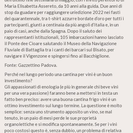
Maria Elisabetta Assereto, da 10 anni alla guida. Due anni di
stop da guadare per raggiungere un’edizione 2022 nei fasti
del quarantennale, tra t-shirt azzurre bordate d’oro per tutti i
partecipanti, giunti a centinaia da più angoli d’Italia e, in un
paio di casi, anche dalla Spagna. Dopo il saluto dei
rappresentanti istituzionali, 105 imbarcazioni hanno lasciato
il Ponte dee Cioare salutando il Museo della Navigazione
Fluviale di Battaglia tra i canti dei barcari sul Bisato, per
navigare il Vigenzone e spingersi fino al Bacchiglione.
Fonte: Gazzettino Padova.
Perché nel lungo periodo una cantina per vini è un buon
investimento?
Gli appassionati di enologia (e più in generale chi beve vini
per una vera passione) faranno bene a mettersi in testa un
fatto ben preciso: avere una buona cantina frigo vini è un
ottimo investimento sul lungo termine. La questione è molto
semplice: senza uno strumento apposito un vino, se mal
tenuto, in un paio di mesi perde le sue proprietà
organolettiche e si modifica spontaneamente. Se per i vini
poco costosi questo è, senza dubbio, un problema di relativa