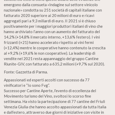
emergono dalla consueta «Indagine sul settore vinicolo
nazionale» condotta su 251 società di capitali italiane con
fatturato 2020 superiore ai 20 milioni di euro e ricavi
aggregati pari a 9,3 miliardi di euro. II 2021 si è chiuso
positivamente per i maggiori produttori italiani di vino che
hanno archiviato l’anno con un aumento del fatturato del
14,2% (+14,8% il mercato interno, +13,6% l’estero). I vini
frizzanti (+21) hanno accelerato rispetto ai vini fermi
(+12,4%) mentre le cooperative hanno contenuto la crescita
al +9,2% (+19,6% le non cooperative). La leadership di
vendite nel 2021 resta appannaggio del gruppo Cantine
Riunite-GIV, con fatturato a 635,2 milioni (+9,7% sul 2020).
Fonte: Gazzetta di Parma.
Appassionati ed esperti accolti con successo da 77
vinificatori e “Io sono Fvg”.
Successo per Cantine Aperte, l’evento di eccellenza del
Movimento turismo del Vino, svoltosi lo scorso fine
settimana. Ha visto la partecipazione di 77 cantine del Friuli
Venezia Giulia che hanno accolto appassionati da tutta Italia
e dall’estero, attraverso due giorni di iniziative con visite in