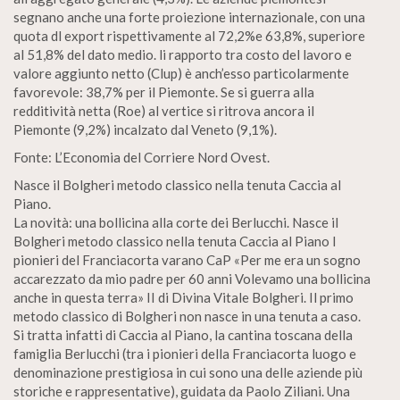
segnano anche una forte proiezione internazionale, con una
quota dl export rispettivamente al 72,2%e 63,8%, superiore
al 51,8% del dato medio. li rapporto tra costo del lavoro e
valore aggiunto netto (Clup) è anch’esso particolarmente
favorevole: 38,7% per il Piemonte. Se si guerra alla
redditività netta (Roe) al vertice si ritrova ancora il
Piemonte (9,2%) incalzato dal Veneto (9,1%).
Fonte: L’Economia del Corriere Nord Ovest.
Nasce il Bolgheri metodo classico nella tenuta Caccia al
Piano.
La novità: una bollicina alla corte dei Berlucchi. Nasce il
Bolgheri metodo classico nella tenuta Caccia al Piano I
pionieri del Franciacorta varano CaP «Per me era un sogno
accarezzato da mio padre per 60 anni Volevamo una bollicina
anche in questa terra» II di Divina Vitale Bolgheri. Il primo
metodo classico di Bolgheri non nasce in una tenuta a caso.
Si tratta infatti di Caccia al Piano, la cantina toscana della
famiglia Berlucchi (tra i pionieri della Franciacorta luogo e
denominazione prestigiosa in cui sono una delle aziende più
storiche e rappresentative), guidata da Paolo Ziliani. Una