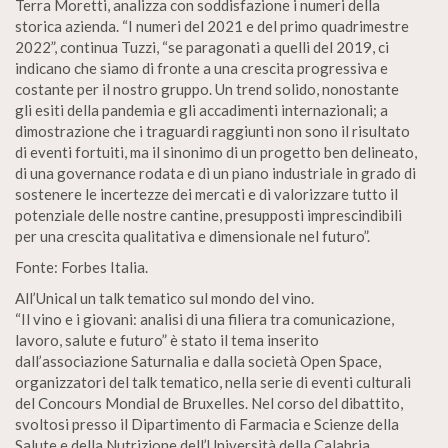
Terra Moretti, analizza con soddisfazione i numeri della
storica azienda. “I numeri del 2021 e del primo quadrimestre
2022”, continua Tuzzi, “se paragonati a quelli del 2019, ci
indicano che siamo di fronte a una crescita progressiva e
costante per il nostro gruppo. Un trend solido, nonostante
gli esiti della pandemia e gli accadimenti internazionali; a
dimostrazione che i traguardi raggiunti non sono il risultato
di eventi fortuiti, ma il sinonimo di un progetto ben delineato,
di una governance rodata e di un piano industriale in grado di
sostenere le incertezze dei mercati e di valorizzare tutto il
potenziale delle nostre cantine, presupposti imprescindibili
per una crescita qualitativa e dimensionale nel futuro”.
Fonte: Forbes Italia.
All’Unical un talk tematico sul mondo del vino.
“Il vino e i giovani: analisi di una filiera tra comunicazione,
lavoro, salute e futuro” è stato il tema inserito
dall’associazione Saturnalia e dalla società Open Space,
organizzatori del talk tematico, nella serie di eventi culturali
del Concours Mondial de Bruxelles. Nel corso del dibattito,
svoltosi presso il Dipartimento di Farmacia e Scienze della
Salute e della Nutrizione dell’Università della Calabria,