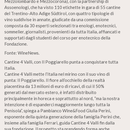
Mezzolombardo e Mezzocorona), con la partnership di
Assoenologi, che ha visto 110 etichette in gara di 55 cantine
del Trentino-Alto Adige Südtirol, con quattro tipologie di
vino suddivise in annate, giudicate da una commissione
composta da 30 esperti selezionati tra enologi, enotecnici,
sommelier, giornalisti, provenienti da tutta Italia, affiancati e
supportati dagli studenti del corso per enotecnico della
Fondazione.
Fonte: WineNews.
Cantine 4 Valli, con Il Poggiarello punta a conquistare tutta
Italia.
Cantine 4 Valli mette l’Italia nel mirino con il suo vino di
punta: Il Poggiarello. Il fiore all’occhiello della realtà
piacentina da 13 milioni di euro di ricavi, di cui il 50%
generati dal mercato estero, è infatti distribuito
principalmente in horeca e soprattutto al nord, “ma la nostra
intenzione è di espanderci maggiormente lungo tutta la
Penisola”, spiega a Pambianco Wine&Food Giulia Perini,
esponente della quinta generazione della famiglia Perini che,
insieme alla famiglia Ferrari, guida Cantine 4 Valli fin dalla
sua fondazione. Il progetto sta prendendo forma anche