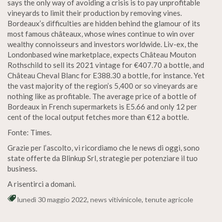
says the only way of avoiding a crisis is to pay unprofitable
vineyards to limit their production by removing vines.
Bordeaux’s difficulties are hidden behind the glamour of its
most famous châteaux, whose wines continue to win over
wealthy connoisseurs and investors worldwide. Liv-ex, the
Londonbased wine marketplace, expects Château Mouton
Rothschild to sell its 2021 vintage for €407.70 a bottle, and
Château Cheval Blanc for E388.30 a bottle, for instance. Yet
the vast majority of the region’s 5,400 or so vineyards are
nothing like as profitable. The average price of a bottle of
Bordeaux in French supermarkets is E5.66 and only 12 per
cent of the local output fetches more than €12 a bottle.
Fonte: Times.
Grazie per l’ascolto, vi ricordiamo che le news di oggi, sono
state offerte da Blinkup Srl, strategie per potenziare il tuo
business.
A risentirci a domani.
lunedì 30 maggio 2022
,
news vitivinicole
,
tenute agricole