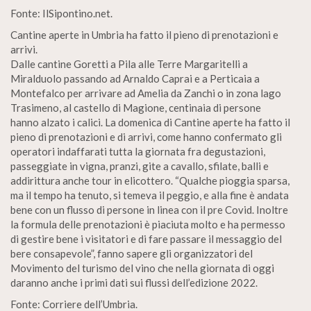
Fonte: IlSipontino.net.
Cantine aperte in Umbria ha fatto il pieno di prenotazioni e
arrivi.
Dalle cantine Goretti a Pila alle Terre Margaritelli a
Miralduolo passando ad Arnaldo Caprai e a Perticaia a
Montefalco per arrivare ad Amelia da Zanchi o in zona lago
Trasimeno, al castello di Magione, centinaia di persone
hanno alzato i calici. La domenica di Cantine aperte ha fatto il
pieno di prenotazioni e di arrivi, come hanno confermato gli
operatori indaffarati tutta la giornata fra degustazioni,
passeggiate in vigna, pranzi, gite a cavallo, sfilate, balli e
addirittura anche tour in elicottero. “Qualche pioggia sparsa,
ma il tempo ha tenuto, si temeva il peggio, e alla fine è andata
bene con un flusso di persone in linea con il pre Covid. Inoltre
la formula delle prenotazioni è piaciuta molto e ha permesso
di gestire bene i visitatori e di fare passare il messaggio del
bere consapevole”, fanno sapere gli organizzatori del
Movimento del turismo del vino che nella giornata di oggi
daranno anche i primi dati sui flussi dell’edizione 2022.
Fonte: Corriere dell’Umbria.