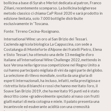
bollicina a base di Syrah e Merlot dedicata al patron, Franco
Ziliani, recentemente scomparso. La bollicina bolgherese
metodo classico ci chiama CaP Rosé 2020 e sarà prodotto in
edizione limitata, solo 7.000 bottiglie distribuite
esclusivamente in ‘Toscana.
Fonte: Tirreno Cecina-Rosignano.
International Wine: un oro al San Brizio dei Tessari.
L’azienda agricola biologica La Cappuccina, con sede a
Costalunga di Monteforte d’Alpone dei fratelli Pietro, Elena
e Sisto Tessari, ha ottenuto una delle 13 medaglie d’oro
italiane all’International Wine Challenge 2022, mettendo in
luce Verona nella rigorosa competizione nel Regno Unito a
cui hanno partecipato migliaia di vini da ogni parte del globo.
La selezione di rilievo mondiale, svolta da una giuria di
esperti internazionali, ha incluso, infatti, nella prestigiosa e
ristretta lista di bianchi e rossi che hanno meritato l’oro, il
Soave San Brizio 2019, che ha meritato 95 punti ed è stato
descritto come «gradevolmente speziato al naso con frutti
gialli maturi di mela cotogna e miele. Il palato presenta una
incantevole ed esuberante acidità con una cremosità