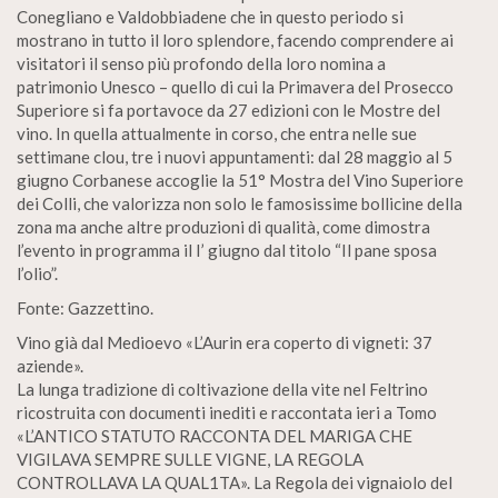
Conegliano e Valdobbiadene che in questo periodo si
mostrano in tutto il loro splendore, facendo comprendere ai
visitatori il senso più profondo della loro nomina a
patrimonio Unesco – quello di cui la Primavera del Prosecco
Superiore si fa portavoce da 27 edizioni con le Mostre del
vino. In quella attualmente in corso, che entra nelle sue
settimane clou, tre i nuovi appuntamenti: dal 28 maggio al 5
giugno Corbanese accoglie la 51° Mostra del Vino Superiore
dei Colli, che valorizza non solo le famosissime bollicine della
zona ma anche altre produzioni di qualità, come dimostra
l’evento in programma il I’ giugno dal titolo “Il pane sposa
l’olio”.
Fonte: Gazzettino.
Vino già dal Medioevo «L’Aurin era coperto di vigneti: 37
aziende».
La lunga tradizione di coltivazione della vite nel Feltrino
ricostruita con documenti inediti e raccontata ieri a Tomo
«L’ANTICO STATUTO RACCONTA DEL MARIGA CHE
VIGILAVA SEMPRE SULLE VIGNE, LA REGOLA
CONTROLLAVA LA QUAL1TA». La Regola dei vignaiolo del