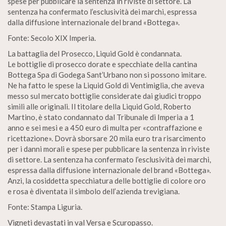
spese per pubblicare la sentenza in riviste di settore. La
sentenza ha confermato l’esclusività dei marchi, espressa
dalla diffusione internazionale del brand «Bottega».
Fonte: Secolo XIX Imperia.
La battaglia del Prosecco, Liquid Gold è condannata.
Le bottiglie di prosecco dorate e specchiate della cantina
Bottega Spa di Godega Sant’Urbano non si possono imitare.
Ne ha fatto le spese la Liquid Gold di Ventimiglia, che aveva
messo sul mercato bottiglie considerate dai giudici troppo
simili alle originali. Il titolare della Liquid Gold, Roberto
Martino, è stato condannato dal Tribunale di Imperia a 1
anno e sei mesi e a 450 euro di multa per «contraffazione e
ricettazione». Dovrà sborsare 20 mila euro tra risarcimento
per i danni morali e spese per pubblicare la sentenza in riviste
di settore. La sentenza ha confermato l’esclusività dei marchi,
espressa dalla diffusione internazionale del brand «Bottega».
Anzi, la cosiddetta specchiatura delle bottiglie di colore oro
e rosa è diventata il simbolo dell’azienda trevigiana.
Fonte: Stampa Liguria.
Vigneti devastati in val Versa e Scuropasso.