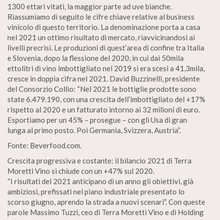
1300 ettari vitati, la maggior parte ad uve bianche.
Riassumiamo di seguito le cifre chiave relative al business
vinicolo di questo territorio. La denominazione porta a casa
nel 2021 un ottimo risultato di mercato, riavvicinandosi ai
livelli precrisi. Le produzioni di quest’area di confine tra Italia
e Slovenia, dopo la flessione del 2020, in cui dai 50mila
ettolitri di vino imbottigliato nel 2019 si era scesi a 41,3mila,
cresce in doppia cifra nel 2021. David Buzzinelli, presidente
del Consorzio Collio: “Nel 2021 le bottiglie prodotte sono
state 6.479.190, con una crescita dell’imbottigliato del +17%
rispetto al 2020 e un fatturato intorno ai 32 milioni di euro.
Esportiamo per un 45% – prosegue – con gli Usa di gran
lunga al primo posto. Poi Germania, Svizzera, Austria”.
Fonte: Beverfood.com.
Crescita progressiva e costante: il bilancio 2021 di Terra
Moretti Vino si chiude con un +47% sul 2020.
“I risultati del 2021 anticipano di un anno gli obiettivi, già
ambiziosi, prefissati nel piano industriale presentato lo
scorso giugno, aprendo la strada a nuovi scenari”. Con queste
parole Massimo Tuzzi, ceo di Terra Moretti Vino e di Holding