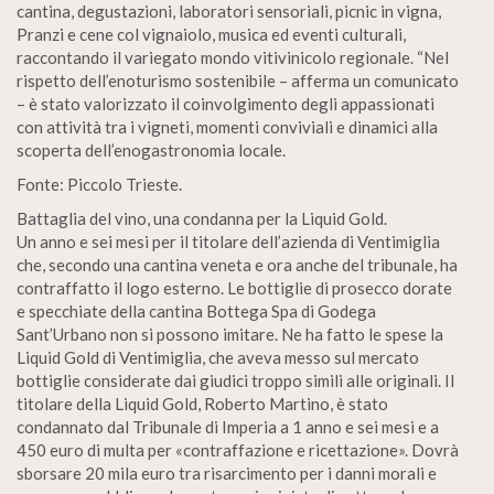
cantina, degustazioni, laboratori sensoriali, picnic in vigna,
Pranzi e cene col vignaiolo, musica ed eventi culturali,
raccontando il variegato mondo vitivinicolo regionale. “Nel
rispetto dell’enoturismo sostenibile – afferma un comunicato
– è stato valorizzato il coinvolgimento degli appassionati
con attività tra i vigneti, momenti conviviali e dinamici alla
scoperta dell’enogastronomia locale.
Fonte: Piccolo Trieste.
Battaglia del vino, una condanna per la Liquid Gold.
Un anno e sei mesi per il titolare dell’azienda di Ventimiglia
che, secondo una cantina veneta e ora anche del tribunale, ha
contraffatto il logo esterno. Le bottiglie di prosecco dorate
e specchiate della cantina Bottega Spa di Godega
Sant’Urbano non si possono imitare. Ne ha fatto le spese la
Liquid Gold di Ventimiglia, che aveva messo sul mercato
bottiglie considerate dai giudici troppo simili alle originali. Il
titolare della Liquid Gold, Roberto Martino, è stato
condannato dal Tribunale di Imperia a 1 anno e sei mesi e a
450 euro di multa per «contraffazione e ricettazione». Dovrà
sborsare 20 mila euro tra risarcimento per i danni morali e