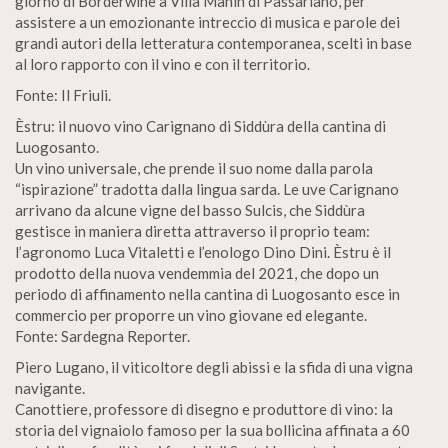
giorno di Borderwine a Villa Manin di Passariano, per
assistere a un emozionante intreccio di musica e parole dei
grandi autori della letteratura contemporanea, scelti in base
al loro rapporto con il vino e con il territorio.
Fonte: Il Friuli.
Èstru: il nuovo vino Carignano di Siddùra della cantina di
Luogosanto.
Un vino universale, che prende il suo nome dalla parola
“ispirazione” tradotta dalla lingua sarda. Le uve Carignano
arrivano da alcune vigne del basso Sulcis, che Siddùra
gestisce in maniera diretta attraverso il proprio team:
l’agronomo Luca Vitaletti e l’enologo Dino Dini. Èstru è il
prodotto della nuova vendemmia del 2021, che dopo un
periodo di affinamento nella cantina di Luogosanto esce in
commercio per proporre un vino giovane ed elegante.
Fonte: Sardegna Reporter.
Piero Lugano, il viticoltore degli abissi e la sfida di una vigna
navigante.
Canottiere, professore di disegno e produttore di vino: la
storia del vignaiolo famoso per la sua bollicina affinata a 60