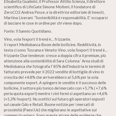
Elisabetta Gualmini, il Professor Attilio Scienza, il direttore
scientifico di LifeGate Simone Molteni, il fondatore di
ZeroCO2 Andrea Pesce, e la direttrice editoriale di Innesti,
Martina Liverani. “Sostenibilità è responsabilità. E’ occuparsi
di lasciare le cose in ordine per chi viene dopo.
Fonte: Il Sannio Quotidiano.
Vino, vola l’export Il trend è… frizzante.
II report Mediobanca Boom delle bollicine. Redditività, in
testa ci sono Toscana e Veneto Vino, vola l’export Il trend è…
frizzante Due tendenze: cresce a doppia cifra il premium, più
attenzione alla sostenibilità di Sara Colonna ‘ Area studi di
Mediobanca che fotografa l’ 85% dell’industria in termini di
fatturato prevede per il 2022 vendite di bottiglie di vino in
crescita del +4.8% che arriverebbero al 5,6% per la sola
componente export. A spingere le vendite è il successo delle
bollicine, il settore più tonico del mercato con +5,7% ( +7,6%
perla quota export) mentre i vini fermi si aspettano un +4,6%
(+5,3% l’export). Nu scettici sul futuro gli operatori esposti
sul canale Gdo e Retail. Buone notizie per i mercati di
prossimità (Paesi Ue) che migliorano le aspettative sul
commercio estero. Sono queste alcune delle evidenze che