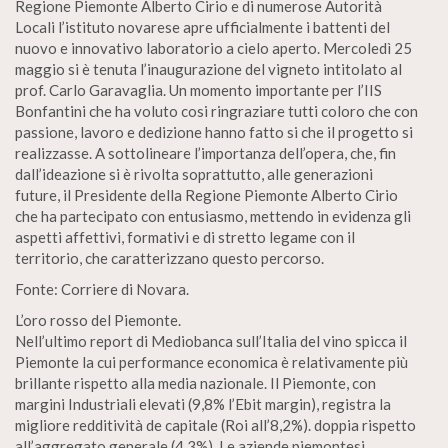
Regione Piemonte Alberto Cirio e di numerose Autorità
Locali l’istituto novarese apre ufficialmente i battenti del
nuovo e innovativo laboratorio a cielo aperto. Mercoledì 25
maggio si è tenuta l’inaugurazione del vigneto intitolato al
prof. Carlo Garavaglia. Un momento importante per l’IIS
Bonfantini che ha voluto cosi ringraziare tutti coloro che con
passione, lavoro e dedizione hanno fatto si che il progetto si
realizzasse. A sottolineare l’importanza dell’opera, che, fin
dall’ideazione si è rivolta soprattutto, alle generazioni
future, il Presidente della Regione Piemonte Alberto Cirio
che ha partecipato con entusiasmo, mettendo in evidenza gli
aspetti affettivi, formativi e di stretto legame con il
territorio, che caratterizzano questo percorso.
Fonte: Corriere di Novara.
L’oro rosso del Piemonte.
Nell’ultimo report di Mediobanca sull’Italia del vino spicca il
Piemonte la cui performance economica è relativamente più
brillante rispetto alla media nazionale. Il Piemonte, con
margini Industriali elevati (9,8% l’Ebit margin), registra la
migliore redditività de capitale (Roi all’8,2%). doppia rispetto
all’aggregato generale (4,3%). Le aziende piemontesi