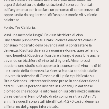
esperti del settore e delle istituzioni si sono confrontati
sull’argomento per tracciare un percorso di conoscenze e di
opportunità da cogliere nel diffuso patrimonio vitivinicolo
calabrese.
Fonte: Yes Calabria.
Vuoi una memoria lunga? Bevi un bicchiere di vino.
Uno studio pubblicato su Brain Sciences dimostra come un
consumo moderato della bevanda aiuti a contrastare la
demenza. Risultati diversi tra uomini e donne: queste hanno
meno benefici. Riuscire a ricordare a lungo è possibile anche
bevendo un bicchiere di vino tutti i giorni. Almeno così
sostiene uno studio sul rapporto tra consumo di vino – e di tè
– e ritardo della demenza. La ricerca è stata condotta dalle
università tedesche di Giessen e di Lipsia e pubblicata su
Brain Sciences. I ricercatori hanno preso in considerazione i
dati di 350mila persone inserite in Biobank, un database
biomedico che raccoglie informazioni su oltre mezzo milione
di residenti nel Regno Unito di età compresa tra i 38 e i 73
anni. Tra questi sono stati identificati 4.270 casi di demenza
all’interno del gruppo intervistato.