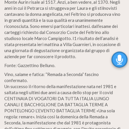
Monte Aurin risale al 1517. Anzi, a ben vedere, al 1370. Negli
anni in cui il Petrarca si struggeva per Laura e gli stilnovisti
cantavano la donna angelicata, nel Feltrino si produceva vino
in grandi quantità e la sua qualità era unanimemente
riconosciuta. Sono emersi particolari inattesi. dall’esame dei
carteggi richiesto dal Consorzio Coste del Feltrino allo
studioso locale Marco Campigotto. I1 risultato dell’analisi è
stata presentata ieri mattina a Villa Guarnieri, in occasione di
una giornata di degustazione organizzata dal gruppo di
aziende per far conoscere il prodotto.
Fonte: Gazzettino Belluno.
Vino, salame e fatica: “Remada a Seconda” fascino
confermato.
Un successo il ritorno della manifestazione nata nel 1981 e
saltata negli ultimi due anni a causa dello stop per il covid
CENTINAIA DI VOGATORI DA TUTTA ITALIA LUNGO
CANALI E BACCHIGLIONE DA BATTAGLIA TERME A
PONTELONGO L’EVENTO BATTAGLIA TERME «Una sola
regola: remare». Inizia così la domenica della Remada a
Seconda, la manifestazione che dal 1981 è protagonista
dell’ultimo fine settimana di maggio, con l’invito perentorio di