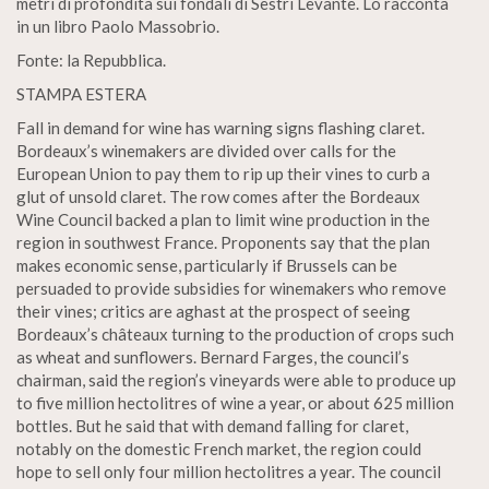
metri di profondità sui fondali di Sestri Levante. Lo racconta
in un libro Paolo Massobrio.
Fonte: la Repubblica.
STAMPA ESTERA
Fall in demand for wine has warning signs flashing claret.
Bordeaux’s winemakers are divided over calls for the
European Union to pay them to rip up their vines to curb a
glut of unsold claret. The row comes after the Bordeaux
Wine Council backed a plan to limit wine production in the
region in southwest France. Proponents say that the plan
makes economic sense, particularly if Brussels can be
persuaded to provide subsidies for winemakers who remove
their vines; critics are aghast at the prospect of seeing
Bordeaux’s châteaux turning to the production of crops such
as wheat and sunflowers. Bernard Farges, the council’s
chairman, said the region’s vineyards were able to produce up
to five million hectolitres of wine a year, or about 625 million
bottles. But he said that with demand falling for claret,
notably on the domestic French market, the region could
hope to sell only four million hectolitres a year. The council