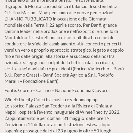
Il Brunello di Banfi brinda a territori e sostenibilità.
II gruppo di Montalcino pubblica il bilancio di sostenibilità
Cristina Mariani-May: pensiamo alle nuove generazioni.
L’HANNO PUBBLICATO in occasione della Giornata
mondiale della Terra, il 22 aprile scorso. Per Banfi, grande
cantina leader nella produzione e nell’export di Brunello di
Montalcino, il sesto Bilancio di sostenibilità ha come filo
conduttore la sfida del cambiamento. «Un concetto per certi
versi un vero e proprio approccio strategico, legato a doppio
filo e fin dalle origini alla storia e ai successi della nostra
azienda», si legge nell’incipit della Lettera dal Territorio,
scritta a sei mani dai tre presidenti (Enrico Viglierchio – Banfi
S.r.l., Remo Grassi – Banfi Società Agricola S.r.l., Rodolfo
Maralli – Fondazione Banfi).
Fonte: Giorno – Carlino – Nazione Economia&Lavoro.
Wine&Thecity Calici tra musica e videomapping.
Lo storico Palazzo San Teodoro alla Riviera di Chiaia, a
Napoli, ospiterà l’evento inaugurale di WineeThecity 2022.
L’appuntamento è per domani, 31 maggio, dalle ore 19.
L’edizione n.14 della nota manifestazione estesa, dopo
l’opening prosegue dal 6 al 23 giugno in oltre 50 luoghi