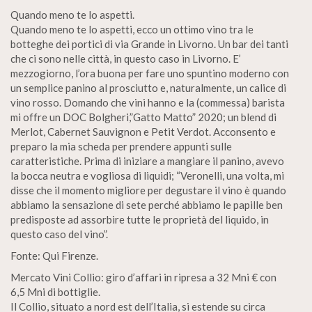
Quando meno te lo aspetti.
Quando meno te lo aspetti, ecco un ottimo vino tra le
botteghe dei portici di via Grande in Livorno. Un bar dei tanti
che ci sono nelle città, in questo caso in Livorno. E’
mezzogiorno, l’ora buona per fare uno spuntino moderno con
un semplice panino al prosciutto e, naturalmente, un calice di
vino rosso. Domando che vini hanno e la (commessa) barista
mi offre un DOC Bolgheri,”Gatto Matto” 2020; un blend di
Merlot, Cabernet Sauvignon e Petit Verdot. Acconsento e
preparo la mia scheda per prendere appunti sulle
caratteristiche. Prima di iniziare a mangiare il panino, avevo
la bocca neutra e vogliosa di liquidi; “Veronelli, una volta, mi
disse che il momento migliore per degustare il vino è quando
abbiamo la sensazione di sete perché abbiamo le papille ben
predisposte ad assorbire tutte le proprietà del liquido, in
questo caso del vino”.
Fonte: Qui Firenze.
Mercato Vini Collio: giro d’affari in ripresa a 32 Mni € con
6,5 Mni di bottiglie.
Il Collio, situato a nord est dell’Italia, si estende su circa