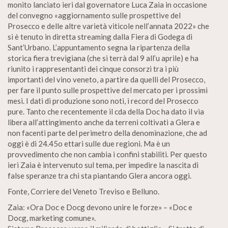
monito lanciato ieri dal governatore Luca Zaia in occasione
del convegno «aggiornamento sulle prospettive del
Prosecco e delle altre varietà viticole nell’annata 2022» che
si è tenuto in diretta streaming dalla Fiera di Godega di
Sant’Urbano. L’appuntamento segna la ripartenza della
storica fiera trevigiana (che si terrà dal 9 all’u aprile) e ha
riunito i rappresentanti dei cinque consorzi tra i più
importanti del vino veneto, a partire da quelli del Prosecco,
per fare il punto sulle prospettive del mercato per i prossimi
mesi. I dati di produzione sono noti, i record del Prosecco
pure. Tanto che recentemente il cda della Doc ha dato il via
libera all’attingimento anche da terreni coltivati a Glera e
non facenti parte del perimetro della denominazione, che ad
oggi è di 24.45o ettari sulle due regioni. Ma è un
provvedimento che non cambia i confini stabiliti. Per questo
ieri Zaia è intervenuto sul tema, per impedire la nascita di
false speranze tra chi sta piantando Glera ancora oggi.
Fonte, Corriere del Veneto Treviso e Belluno.
Zaia: «Ora Doc e Docg devono unire le forze» – «Doc e
Docg, marketing comune».