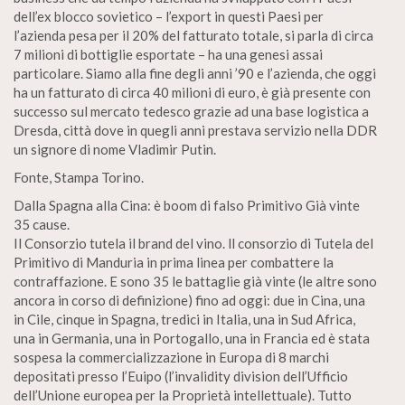
dell’ex blocco sovietico – l’export in questi Paesi per
l’azienda pesa per il 20% del fatturato totale, si parla di circa
7 milioni di bottiglie esportate – ha una genesi assai
particolare. Siamo alla fine degli anni ’90 e l’azienda, che oggi
ha un fatturato di circa 40 milioni di euro, è già presente con
successo sul mercato tedesco grazie ad una base logistica a
Dresda, città dove in quegli anni prestava servizio nella DDR
un signore di nome Vladimir Putin.
Fonte, Stampa Torino.
Dalla Spagna alla Cina: è boom di falso Primitivo Già vinte
35 cause.
Il Consorzio tutela il brand del vino. ll consorzio di Tutela del
Primitivo di Manduria in prima linea per combattere la
contraffazione. E sono 35 le battaglie già vinte (le altre sono
ancora in corso di definizione) fino ad oggi: due in Cina, una
in Cile, cinque in Spagna, tredici in Italia, una in Sud Africa,
una in Germania, una in Portogallo, una in Francia ed è stata
sospesa la commercializzazione in Europa di 8 marchi
depositati presso l’Euipo (l’invalidity division dell’Ufficio
dell’Unione europea per la Proprietà intellettuale). Tutto