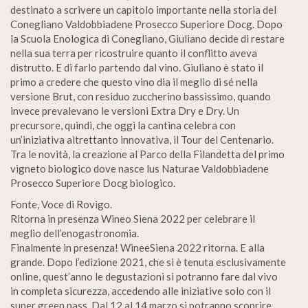
destinato a scrivere un capitolo importante nella storia del
Conegliano Valdobbiadene Prosecco Superiore Docg. Dopo
la Scuola Enologica di Conegliano, Giuliano decide di restare
nella sua terra per ricostruire quanto il conflitto aveva
distrutto. E di farlo partendo dal vino. Giuliano è stato il
primo a credere che questo vino dia il meglio di sé nella
versione Brut, con residuo zuccherino bassissimo, quando
invece prevalevano le versioni Extra Dry e Dry. Un
precursore, quindi, che oggi la cantina celebra con
un’iniziativa altrettanto innovativa, il Tour del Centenario.
Tra le novità, la creazione al Parco della Filandetta del primo
vigneto biologico dove nasce lus Naturae Valdobbiadene
Prosecco Superiore Docg biologico.
Fonte, Voce di Rovigo.
Ritorna in presenza Wineo Siena 2022 per celebrare il
meglio dell’enogastronomia.
Finalmente in presenza! WineeSiena 2022 ritorna. E alla
grande. Dopo l’edizione 2021, che si è tenuta esclusivamente
online, quest’anno le degustazioni si potranno fare dal vivo
in completa sicurezza, accedendo alle iniziative solo con il
super green pass. Dal 12 al 14 marzo si potranno scoprire