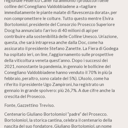
regionale Federico Caner ha ammonio i produttori delle
colline del Conegliano Valdobbiadene a «tagliare
immediatamente le piante malate di flavescenza dorata», per
non compromettere le colture. Tutto questo mentre Elvira
Bortolomiol, presidente del Consorzio Prosecco Superiore
Docg ha annunciato l’arrivo di 40 milioni di api per
contribuire alla sostenibilità delle Colline Unesco. Un’azione,
questa, che sarà intrapresa anche dalla Doc, come ha
assicurato il presidente Stefano Zanette. La Fiera di Godega
ha ospitato ieri, on line, l’aggiornamento sulle prospettive
della viticoltura veneta quest’anno. Dopo i successi dei
2021, nonostante la pandemia, in gennaio le bollicine del
Conegliano Valdobbiadene hanno venduto il 70% in più (a
febbraio, peraltro, sono calate del 5%). L’Asolo, come ha
riferito il presidente Ugo Zampironi, ha registrato un
gennaio in grande spolvero: più 26,7%. A due cifre anche la
crescita del Prosecco.
Fonte, Gazzettino Treviso.
Centenario Giuliano Bortolomiol “padre” del Prosecco.
Bortolomiol, la storica cantina, celebra il centenario della
nascita del suo fondatore, Giuliano Bortolomiol, un nome