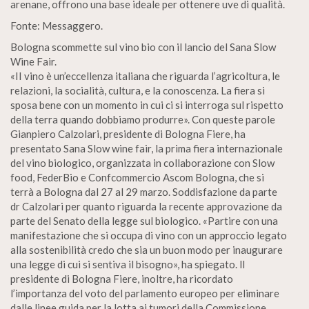
arenane, offrono una base ideale per ottenere uve di qualità.
Fonte: Messaggero.
Bologna scommette sul vino bio con il lancio del Sana Slow
Wine Fair.
«II vino è un’eccellenza italiana che riguarda l’agricoltura, le
relazioni, la socialità, cultura, e la conoscenza. La fiera si
sposa bene con un momento in cui ci si interroga sul rispetto
della terra quando dobbiamo produrre». Con queste parole
Gianpiero Calzolari, presidente di Bologna Fiere, ha
presentato Sana Slow wine fair, la prima fiera internazionale
del vino biologico, organizzata in collaborazione con Slow
food, FederBio e Confcommercio Ascom Bologna, che si
terrà a Bologna dal 27 al 29 marzo. Soddisfazione da parte
dr Calzolari per quanto riguarda la recente approvazione da
parte del Senato della legge sul biologico. «Partire con una
manifestazione che si occupa di vino con un approccio legato
alla sostenibilità credo che sia un buon modo per inaugurare
una legge di cui si sentiva il bisogno», ha spiegato. ll
presidente di Bologna Fiere, inoltre, ha ricordato
l’importanza del voto del parlamento europeo per eliminare
dalle linee guida per la lotta ai tumori della Commissione