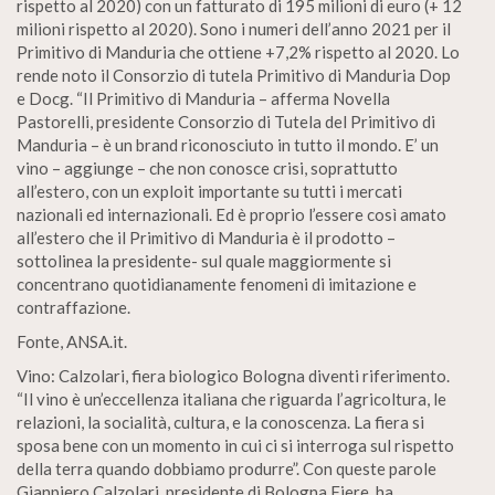
rispetto al 2020) con un fatturato di 195 milioni di euro (+ 12
milioni rispetto al 2020). Sono i numeri dell’anno 2021 per il
Primitivo di Manduria che ottiene +7,2% rispetto al 2020. Lo
rende noto il Consorzio di tutela Primitivo di Manduria Dop
e Docg. “Il Primitivo di Manduria – afferma Novella
Pastorelli, presidente Consorzio di Tutela del Primitivo di
Manduria – è un brand riconosciuto in tutto il mondo. E’ un
vino – aggiunge – che non conosce crisi, soprattutto
all’estero, con un exploit importante su tutti i mercati
nazionali ed internazionali. Ed è proprio l’essere così amato
all’estero che il Primitivo di Manduria è il prodotto –
sottolinea la presidente- sul quale maggiormente si
concentrano quotidianamente fenomeni di imitazione e
contraffazione.
Fonte, ANSA.it.
Vino: Calzolari, fiera biologico Bologna diventi riferimento.
“Il vino è un’eccellenza italiana che riguarda l’agricoltura, le
relazioni, la socialità, cultura, e la conoscenza. La fiera si
sposa bene con un momento in cui ci si interroga sul rispetto
della terra quando dobbiamo produrre”. Con queste parole
Gianpiero Calzolari, presidente di Bologna Fiere, ha