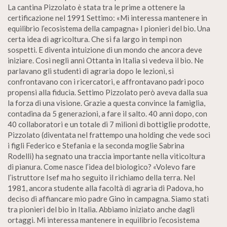
La cantina Pizzolato è stata tra le prime a ottenere la
certificazione nel 1991 Settimo: «Mi interessa mantenere in
equilibrio l’ecosistema della campagna» I pionieri del bio. Una
certa idea di agricoltura. Che si fa largo in tempi non
sospetti. E diventa intuizione di un mondo che ancora deve
iniziare. Così negli anni Ottanta in Italia si vedeva il bio. Ne
parlavano gli studenti di agraria dopo le lezioni, si
confrontavano con i ricercatori, e affrontavano padri poco
propensi alla fiducia. Settimo Pizzolato però aveva dalla sua
la forza di una visione. Grazie a questa convince la famiglia,
contadina da 5 generazioni, a fare il salto. 40 anni dopo, con
40 collaboratori e un totale di 7 milioni di bottiglie prodotte,
Pizzolato (diventata nel frattempo una holding che vede soci
i figli Federico e Stefania e la seconda moglie Sabrina
Rodelli) ha segnato una traccia importante nella viticoltura
di pianura. Come nasce l’idea del biologico? «Volevo fare
l’istruttore Isef ma ho seguito il richiamo della terra. Nel
1981, ancora studente alla facoltà di agraria di Padova, ho
deciso di affiancare mio padre Gino in campagna. Siamo stati
tra pionieri del bio in Italia. Abbiamo iniziato anche dagli
ortaggi. Mi interessa mantenere in equilibrio l’ecosistema