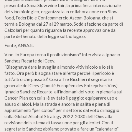
presentato Sana Slow wine fair, la prima fiera internazionale
del vino biologico, organizzata in collaborazione con Slow
food, FederBio e Confcommercio Ascom Bologna, che si
terrà a Bologna dal 27 al 29 marzo. Soddisfazione da parte di
Calzolari per quanto riguarda la recente approvazione da
parte del Senato della legge sul biologico.
Fonte, ANSA.it.
Vino. In Europa torna il proibizionismo? Intervista a Ignacio
Sanchez Recarte del Ceev.
“Bisognava dare la sveglia al mondo vitivinicolo e lo si è
fatto. Ora però bisogna stare all’erta perché il pericolo è
tutt’altro che passato”. Così a Tre Bicchieri il segretario
generale del Ceev (Comité Européen des Entreprises Vins)
Ignacio Sanchez Recarte, all’indomani del voto in plenaria sul
Cancer Plan con cui si è evitato il peggio: equiparare uso e
abuso di alcol. Ma la strada è ancora in salita e piena di
appuntamenti “pericolosi” per il settore: dal voto di maggio
sulla Global Alcohol Strategy 2022-2030 delll’Oms alla
revisione del sistema di tassazione per gli alcolici. Con il
segretario Sanchez abbiamo provato a fare un “calendario”