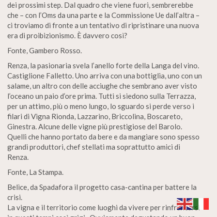
dei prossimi step. Dal quadro che viene fuori, sembrerebbe
che – con l’Oms da una parte e la Commissione Ue dall’altra –
ci troviamo di fronte a un tentativo di ripristinare una nuova
era di proibizionismo. È davvero così?
Fonte, Gambero Rosso.
Renza, la pasionaria svela l’anello forte della Langa del vino.
Castiglione Falletto. Uno arriva con una bottiglia, uno con un
salame, un altro con delle acciughe che sembrano aver visto
l’oceano un paio d’ore prima. Tutti si siedono sulla Terrazza,
per un attimo, più o meno lungo, lo sguardo si perde verso i
filari di Vigna Rionda, Lazzarino, Briccolina, Boscareto,
Ginestra. Alcune delle vigne più prestigiose del Barolo.
Quelli che hanno portato da bere e da mangiare sono spesso
grandi produttori, chef stellati ma soprattutto amici di
Renza.
Fonte, La Stampa.
Belìce, da Spadafora il progetto casa-cantina per battere la
crisi.
La vigna e il territorio come luoghi da vivere per rinfrancarsi