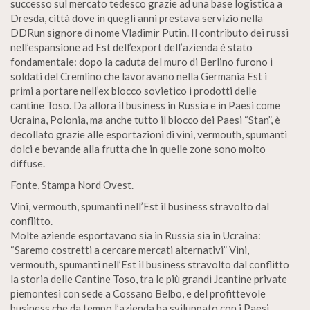
successo sul mercato tedesco grazie ad una base logistica a
Dresda, città dove in quegli anni prestava servizio nella
DDRun signore di nome Vladimir Putin. Il contributo dei russi
nell’espansione ad Est dell’export dell’azienda è stato
fondamentale: dopo la caduta del muro di Berlino furono i
soldati del Cremlino che lavoravano nella Germania Est i
primi a portare nell’ex blocco sovietico i prodotti delle
cantine Toso. Da allora il business in Russia e in Paesi come
Ucraina, Polonia, ma anche tutto il blocco dei Paesi “Stan”, è
decollato grazie alle esportazioni di vini, vermouth, spumanti
dolci e bevande alla frutta che in quelle zone sono molto
diffuse.
Fonte, Stampa Nord Ovest.
Vini, vermouth, spumanti nell’Est il business stravolto dal
conflitto.
Molte aziende esportavano sia in Russia sia in Ucraina:
“Saremo costretti a cercare mercati alternativi” Vini,
vermouth, spumanti nell’Est il business stravolto dal conflitto
la storia delle Cantine Toso, tra le più grandi Jcantine private
piemontesi con sede a Cossano Belbo, e del profittevole
business che da tempo l’azienda ha sviluppato con i Paesi