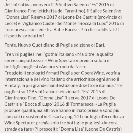
dell’iniziativa annovera il Primitivo Salento “Es” 2015 di
Gianfranco Fino (etichetta del Tarantino), il Salice Salentino
“Donna Lisa” Riserva 2017 di Leone De Castris (provincia di
Lecce) e l’Aglianico Castel del Monte “Bocca di Lupo” 2016 di
Tormaresca con sede tra Bat e Barese. Più che soddisfatti i
rispettivi produttori
Fonte, Nuovo Quotidiano di Puglia edizione di Bari.
Tre vini pugliesi nel “gotha” italiano «Ma oltre la qualità
serve compattezza» – Wine Spectator premia solo tre
bottiglie pugliesi «Ancora strada da fare».
Tre gioielli enologici firmati Puglia per OperaWine, vetrina
internazionale del vino italiano che arricchisce ogni anno il
Vinitaly, la più grande manifestazione di settore italiana. ‘l’re
pugliesi su 129 vini italiani selezionati: “Es” 2015 di
Gianfranco Fino, “Donna Lisa” Riserva 2017 di Leone De
Castris e “Bocca di Lupo” 2016 di ‘l’ormaresca. «La Puglia
produce qualità, ma altrove hanno iniziato prima e sono più
compatti e sostenuti». Cesari a pag.14 L’enologia d’eccellenza
Wine Spectator premia solo tre bottiglie pugliesi «Ancora
strada da fare» ?I prescelti: “Donna Lisa” (Leone De Castris)