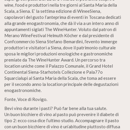
wine, food e produttori nella tre giorni al Santa Maria della
Scala, a Siena. E’ la settima edizione di WineeSiena,
capolavori del gusto l’anteprima di eventi in Toscana dedicati
alla grande enogastronomia, che dà il via a un intero anno di
appuntamenti siglati The WineHunter. Voluto dal patron di
Merano WineFestival Helmuth Köcher e dal presidente di
Confcommercio Siena Stefano Bemardini, l’evento immerge
produttori e visitatori a Siena, dove il patrimonio culturale
sposa le migliori produzioni enologiche e gastronomiche
premiate da The WineHunter Award. Un percorso tra
location uniche come il Palazzo Comunale, il Grand Hotel
Continental Siena-Starhotels Collezione e Pala77o
Squarcialupi al Santa Maria della Scala, che toma ad essere
per il secondo anno la location principale delle degustazioni
enogastronomiche.
Fonte, Voce di Rovigo.
Bevi vino durante i pasti? Può far bene alla tua salute.
Un buon bicchiere di vino al pasto può prevenire il diabete di
tipo 2: ecco cosa dice l’ultimo studio. Accompagnare il pasto
con un buon bicchiere di vino è un’abitudine piuttosto diffusa