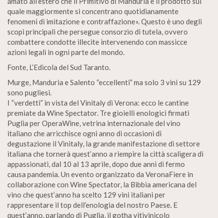
amato all’estero che il Primitivo di Manduria è il prodotto sul
quale maggiormente si concentrano quotidianamente
fenomeni di imitazione e contraffazione». Questo è uno degli
scopi principali che persegue consorzio di tutela, ovvero
combattere condotte illecite intervenendo con massicce
azioni legali in ogni parte del mondo.
Fonte, L’Edicola del Sud Taranto.
Murge, Manduria e Salento “eccellenti” ma solo 3 vini su 129
sono pugliesi.
I “verdetti” in vista del Vinitaly di Verona: ecco le cantine
premiate da Wine Spectator. Tre gioielli enologici firmati
Puglia per OperaWine, vetrina internazionale del vino
italiano che arricchisce ogni anno di occasioni di
degustazione il Vinitaly, la grande manifestazione di settore
italiana che tornerà quest’anno a riempire la città scaligera di
appassionati, dal 10 al 13 aprile, dopo due anni di fermo
causa pandemia. Un evento organizzato da VeronaFiere in
collaborazione con Wine Spectator, la Bibbia americana del
vino che quest’anno ha scelto 129 vini italiani per
rappresentare il top dell’enologia del nostro Paese. E
quest’anno, parlando di Puglia, il gotha vitivinicolo