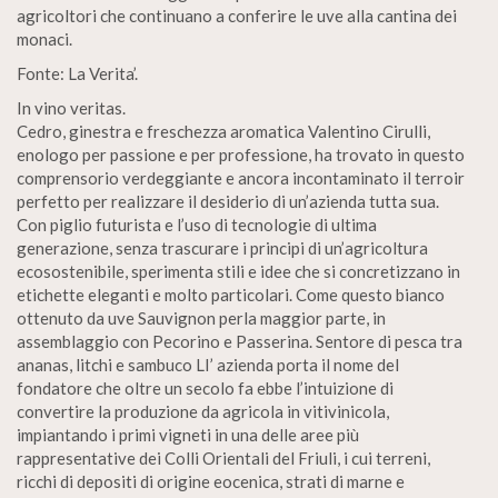
agricoltori che continuano a conferire le uve alla cantina dei
monaci.
Fonte: La Verita’.
In vino veritas.
Cedro, ginestra e freschezza aromatica Valentino Cirulli,
enologo per passione e per professione, ha trovato in questo
comprensorio verdeggiante e ancora incontaminato il terroir
perfetto per realizzare il desiderio di un’azienda tutta sua.
Con piglio futurista e l’uso di tecnologie di ultima
generazione, senza trascurare i principi di un’agricoltura
ecosostenibile, sperimenta stili e idee che si concretizzano in
etichette eleganti e molto particolari. Come questo bianco
ottenuto da uve Sauvignon perla maggior parte, in
assemblaggio con Pecorino e Passerina. Sentore di pesca tra
ananas, litchi e sambuco LI’ azienda porta il nome del
fondatore che oltre un secolo fa ebbe l’intuizione di
convertire la produzione da agricola in vitivinicola,
impiantando i primi vigneti in una delle aree più
rappresentative dei Colli Orientali del Friuli, i cui terreni,
ricchi di depositi di origine eocenica, strati di marne e