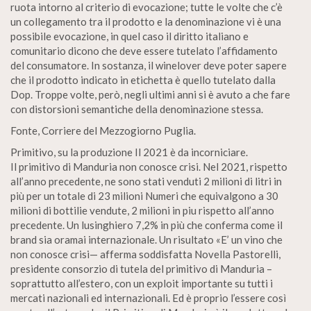
ruota intorno al criterio di evocazione; tutte le volte che c’è
un collegamento tra il prodotto e la denominazione vi è una
possibile evocazione, in quel caso il diritto italiano e
comunitario dicono che deve essere tutelato l’affidamento
del consumatore. In sostanza, il winelover deve poter sapere
che il prodotto indicato in etichetta è quello tutelato dalla
Dop. Troppe volte, però, negli ultimi anni si è avuto a che fare
con distorsioni semantiche della denominazione stessa.
Fonte, Corriere del Mezzogiorno Puglia.
Primitivo, su la produzione Il 2021 è da incorniciare.
Il primitivo di Manduria non conosce crisi. Nel 2021, rispetto
all’anno precedente, ne sono stati venduti 2 milioni di litri in
più per un totale di 23 milioni Numeri che equivalgono a 30
milioni di bottilie vendute, 2 milioni in piu rispetto all’anno
precedente. Un lusinghiero 7,2% in più che conferma come il
brand sia oramai internazionale. Un risultato «E’ un vino che
non conosce crisi— afferma soddisfatta Novella Pastorelli,
presidente consorzio di tutela del primitivo di Manduria –
soprattutto all’estero, con un exploit importante su tutti i
mercati nazionali ed internazionali. Ed è proprio l’essere così