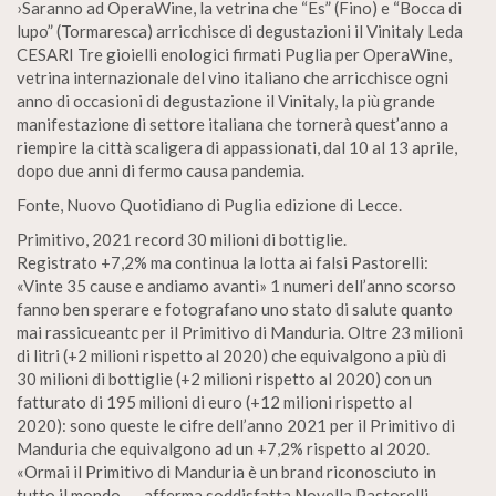
›Saranno ad OperaWine, la vetrina che “Es” (Fino) e “Bocca di
lupo” (Tormaresca) arricchisce di degustazioni il Vinitaly Leda
CESARI Tre gioielli enologici firmati Puglia per OperaWine,
vetrina internazionale del vino italiano che arricchisce ogni
anno di occasioni di degustazione il Vinitaly, la più grande
manifestazione di settore italiana che tornerà quest’anno a
riempire la città scaligera di appassionati, dal 10 al 13 aprile,
dopo due anni di fermo causa pandemia.
Fonte, Nuovo Quotidiano di Puglia edizione di Lecce.
Primitivo, 2021 record 30 milioni di bottiglie.
Registrato +7,2% ma continua la lotta ai falsi Pastorelli:
«Vinte 35 cause e andiamo avanti» 1 numeri dell’anno scorso
fanno ben sperare e fotografano uno stato di salute quanto
mai rassicueantc per il Primitivo di Manduria. Oltre 23 milioni
di litri (+2 milioni rispetto al 2020) che equivalgono a più di
30 milioni di bottiglie (+2 milioni rispetto al 2020) con un
fatturato di 195 milioni di euro (+12 milioni rispetto al
2020): sono queste le cifre dell’anno 2021 per il Primitivo di
Manduria che equivalgono ad un +7,2% rispetto al 2020.
«Ormai il Primitivo di Manduria è un brand riconosciuto in
tutto il mondo. — afferma soddisfatta Novella Pastorelli