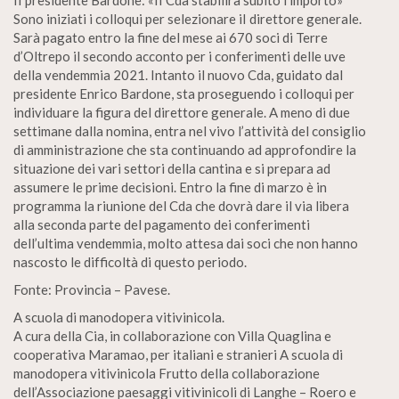
II presidente Bardone: «II Cda stabilirà subito l’importo»
Sono iniziati i colloqui per selezionare iI direttore generale.
Sarà pagato entro la fine del mese ai 670 soci di Terre
d’Oltrepo il secondo acconto per i conferimenti delle uve
della vendemmia 2021. Intanto il nuovo Cda, guidato dal
presidente Enrico Bardone, sta proseguendo i colloqui per
individuare la figura del direttore generale. A meno di due
settimane dalla nomina, entra nel vivo l’attività del consiglio
di amministrazione che sta continuando ad approfondire la
situazione dei vari settori della cantina e si prepara ad
assumere le prime decisioni. Entro la fine di marzo è in
programma la riunione del Cda che dovrà dare il via libera
alla seconda parte del pagamento dei conferimenti
dell’ultima vendemmia, molto attesa dai soci che non hanno
nascosto le difficoltà di questo periodo.
Fonte: Provincia – Pavese.
A scuola di manodopera vitivinicola.
A cura della Cia, in collaborazione con Villa Quaglina e
cooperativa Maramao, per italiani e stranieri A scuola di
manodopera vitivinicola Frutto della collaborazione
dell’Associazione paesaggi vitivinicoli di Langhe – Roero e