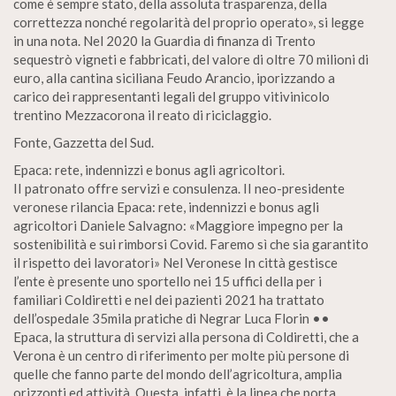
come è sempre stato, della assoluta trasparenza, della
correttezza nonché regolarità del proprio operato», si legge
in una nota. Nel 2020 la Guardia di finanza di Trento
sequestrò vigneti e fabbricati, del valore di oltre 70 milioni di
euro, alla cantina siciliana Feudo Arancio, iporizzando a
carico dei rappresentanti legali del gruppo vitivinicolo
trentino Mezzacorona il reato di riciclaggio.
Fonte, Gazzetta del Sud.
Epaca: rete, indennizzi e bonus agli agricoltori.
II patronato offre servizi e consulenza. II neo-presidente
veronese rilancia Epaca: rete, indennizzi e bonus agli
agricoltori Daniele Salvagno: «Maggiore impegno per la
sostenibilità e sui rimborsi Covid. Faremo sì che sia garantito
il rispetto dei lavoratori» Nel Veronese In città gestisce
l’ente è presente uno sportello nei 15 uffici della per i
familiari Coldiretti e nel dei pazienti 2021 ha trattato
dell’ospedale 35mila pratiche di Negrar Luca Florin ••
Epaca, la struttura di servizi alla persona di Coldiretti, che a
Verona è un centro di riferimento per molte più persone di
quelle che fanno parte del mondo dell’agricoltura, amplia
orizzonti ed attività. Questa, infatti, è la linea che porta