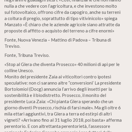
nulla a che vedere con l’agricoltura, e che investono molto
sul fotovoltaico, offrono cifre da capogiro, anche su terreni
a coltura di pregio, soprattutto di tipo vitivinicolo» spiega
Manzato «È chiaro che le aziende agricole siano attratte da
proposte di affitto o acquisto del terreno a cifre enormi»
Fonte, Nuova Venezia – Mattino di Padova – Tribuna di
Treviso.
Fonte, Tribuna Treviso.
«Stop al Glera che diventa Prosecco» 40 milioni di api per le
colline Unesco.
Monito del presidente Zaia ai viticoltori contro ipotesi
speculative: non ci saranno altre “conversioni’ La presidente
Bortolomiol (Docg) annuncia l’arrivo degli insetti per la
sostenibilità e il biodistretto. Prosecco, il monito del
presidente Luca Zaia: «Chi pianta Glera sperando che un
giorno diventi Prosecco, rischia di farsi male». Ma gli oltre 6
mila ettari aggiuntivi, tra Glera a terra ed estirpi di altri
vigneti? «Arrivano fino al 31 luglio 2018, poi basta» afferma
perentorio. E con altrettanta perentorietà, l’assessore