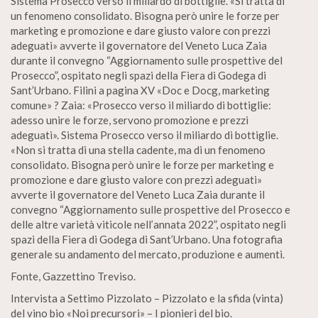
Sistema Prosecco verso il miliardo di bottiglie. «Si tratta di
un fenomeno consolidato. Bisogna però unire le forze per
marketing e promozione e dare giusto valore con prezzi
adeguati» avverte il governatore del Veneto Luca Zaia
durante il convegno “Aggiornamento sulle prospettive del
Prosecco”, ospitato negli spazi della Fiera di Godega di
Sant’Urbano. Filini a pagina XV «Doc e Docg, marketing
comune» ? Zaia: «Prosecco verso il miliardo di bottiglie:
adesso unire le forze, servono promozione e prezzi
adeguati». Sistema Prosecco verso il miliardo di bottiglie.
«Non si tratta di una stella cadente, ma di un fenomeno
consolidato. Bisogna però unire le forze per marketing e
promozione e dare giusto valore con prezzi adeguati»
avverte il governatore del Veneto Luca Zaia durante il
convegno “Aggiornamento sulle prospettive del Prosecco e
delle altre varietà viticole nell’annata 2022”, ospitato negli
spazi della Fiera di Godega di Sant’Urbano. Una fotografia
generale su andamento del mercato, produzione e aumenti.
Fonte, Gazzettino Treviso.
Intervista a Settimo Pizzolato – Pizzolato e la sfida (vinta)
del vino bio «Noi precursori» – I pionieri del bio.