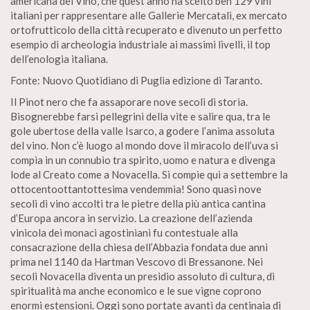
americana del Vino, che quest’anno ha scelto ben 129 vini
italiani per rappresentare alle Gallerie Mercatali, ex mercato
ortofrutticolo della città recuperato e divenuto un perfetto
esempio di archeologia industriale ai massimi livelli, il top
dell’enologia italiana.
Fonte: Nuovo Quotidiano di Puglia edizione di Taranto.
Il Pinot nero che fa assaporare nove secoli di storia.
Bisognerebbe farsi pellegrini della vite e salire qua, tra le
gole ubertose della valle Isarco, a godere l’anima assoluta
del vino. Non c’è luogo al mondo dove il miracolo dell’uva si
compia in un connubio tra spirito, uomo e natura e divenga
lode al Creato come a Novacella. Si compie qui a settembre la
ottocentoottantottesima vendemmia! Sono quasi nove
secoli di vino accolti tra le pietre della più antica cantina
d’Europa ancora in servizio. La creazione dell’azienda
vinicola dei monaci agostiniani fu contestuale alla
consacrazione della chiesa dell’Abbazia fondata due anni
prima nel 1140 da Hartman Vescovo di Bressanone. Nei
secoli Novacella diventa un presidio assoluto di cultura, di
spiritualità ma anche economico e le sue vigne coprono
enormi estensioni. Oggi sono portate avanti da centinaia di