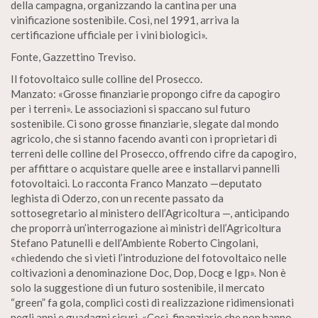
della campagna, organizzando la cantina per una
vinificazione sostenibile. Così, nel 1991, arriva la
certificazione ufficiale per i vini biologici».
Fonte, Gazzettino Treviso.
Il fotovoltaico sulle colline del Prosecco.
Manzato: «Grosse finanziarie propongo cifre da capogiro
per i terreni». Le associazioni si spaccano sul futuro
sostenibile. Ci sono grosse finanziarie, slegate dal mondo
agricolo, che si stanno facendo avanti con i proprietari di
terreni delle colline del Prosecco, offrendo cifre da capogiro,
per affittare o acquistare quelle aree e installarvi pannelli
fotovoltaici. Lo racconta Franco Manzato —deputato
leghista di Oderzo, con un recente passato da
sottosegretario al ministero dell’Agricoltura —, anticipando
che proporrà un’interrogazione ai ministri dell’Agricoltura
Stefano Patunelli e dell’Ambiente Roberto Cingolani,
«chiedendo che si vieti l’introduzione del fotovoltaico nelle
coltivazioni a denominazione Doc, Dop, Docg e Igp». Non è
solo la suggestione di un futuro sostenibile, il mercato
“green” fa gola, complici costi di realizzazione ridimensionati
negli anni e guadagni sicuri. «Così, finanziarie che non hanno