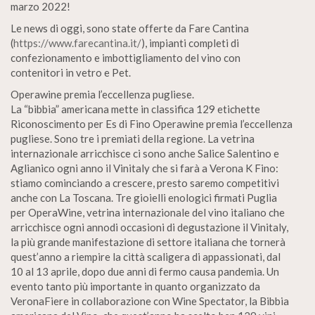
marzo 2022!
Le news di oggi, sono state offerte da Fare Cantina
(
https://www.farecantina.it/
), impianti completi di
confezionamento e imbottigliamento del vino con
contenitori in vetro e Pet.
Operawine premia l’eccellenza pugliese.
La “bibbia” americana mette in classifica 129 etichette
Riconoscimento per Es di Fino Operawine premia l’eccellenza
pugliese. Sono tre i premiati della regione. La vetrina
internazionale arricchisce ci sono anche Salice Salentino e
Aglianico ogni anno il Vinitaly che si farà a Verona K Fino:
stiamo cominciando a crescere, presto saremo competitivi
anche con La Toscana. Tre gioielli enologici firmati Puglia
per OperaWine, vetrina internazionale del vino italiano che
arricchisce ogni annodi occasioni di degustazione il Vinitaly,
la più grande manifestazione di settore italiana che tornerà
quest’anno a riempire la città scaligera di appassionati, dal
10 al 13 aprile, dopo due anni di fermo causa pandemia. Un
evento tanto più importante in quanto organizzato da
VeronaFiere in collaborazione con Wine Spectator, la Bibbia