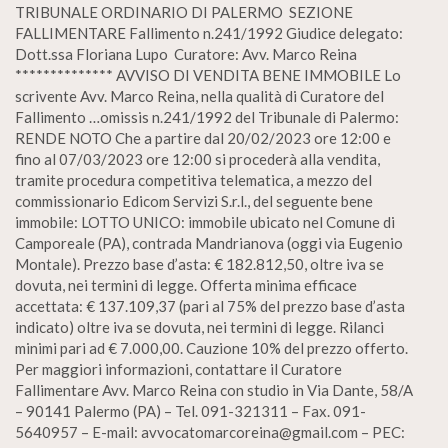
TRIBUNALE ORDINARIO DI PALERMO SEZIONE
FALLIMENTARE Fallimento n.241/1992 Giudice delegato:
Dott.ssa Floriana Lupo Curatore: Avv. Marco Reina
************** AVVISO DI VENDITA BENE IMMOBILE Lo
scrivente Avv. Marco Reina, nella qualità di Curatore del
Fallimento …omissis n.241/1992 del Tribunale di Palermo:
RENDE NOTO Che a partire dal 20/02/2023 ore 12:00 e
fino al 07/03/2023 ore 12:00 si procederà alla vendita,
tramite procedura competitiva telematica, a mezzo del
commissionario Edicom Servizi S.r.l., del seguente bene
immobile: LOTTO UNICO: immobile ubicato nel Comune di
Camporeale (PA), contrada Mandrianova (oggi via Eugenio
Montale). Prezzo base d’asta: € 182.812,50, oltre iva se
dovuta, nei termini di legge. Offerta minima efficace
accettata: € 137.109,37 (pari al 75% del prezzo base d’asta
indicato) oltre iva se dovuta, nei termini di legge. Rilanci
minimi pari ad € 7.000,00. Cauzione 10% del prezzo offerto.
Per maggiori informazioni, contattare il Curatore
Fallimentare Avv. Marco Reina con studio in Via Dante, 58/A
– 90141 Palermo (PA) – Tel. 091-321311 – Fax. 091-
5640957 – E-mail: avvocatomarcoreina@gmail.com – PEC: