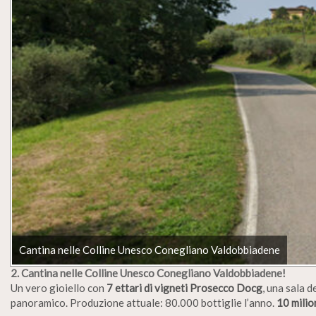
Cantina nelle Colline Unesco Conegliano Valdobbiadene
2. Cantina nelle Colline Unesco Conegliano Valdobbiadene!
Un vero gioiello con
7 ettari di vigneti Prosecco Docg
, una sala 
panoramico. Produzione attuale: 80.000 bottiglie l’anno.
10 milio