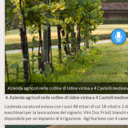
Azienda agricoli nelle colline di Udine vicina a 4 Castelli medioev
4. Azienda agricoli nelle colline di Udine vicina a 4 Castelli medioe
L’azienda curata ed estesa con i suoi 48 ettari di cui 18 vitati e 2 
macchinari per la lavorazione del vigneto. Vini Doc Friuli: bianch
disponibile per un impianto di irrigazione. Agriturismo con 4 came