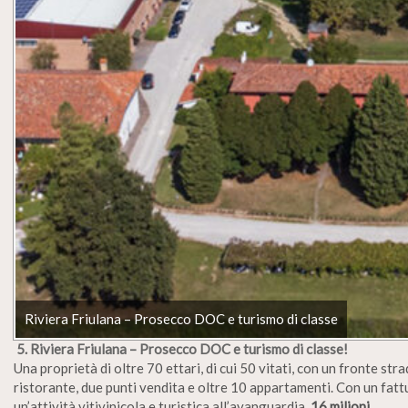
Riviera Friulana – Prosecco DOC e turismo di classe
5. Riviera Friulana – Prosecco DOC e turismo di classe!
Una proprietà di oltre 70 ettari, di cui 50 vitati, con un fronte st
ristorante, due punti vendita e oltre 10 appartamenti. Con un fattur
un’attività vitivinicola e turistica all’avanguardia.
16 milioni