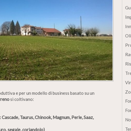
Gu
Im
In
Oli
Pro
Ra
Ri
Tr
Vi
Zo
roduttiva e per un modello di business basato su un
rreno
si coltivano:
Fon
Fon
à: Cascade, Taurus, Chinook, Magnum, Perle, Saaz,
No
Te
uro, segale, coriandolo)