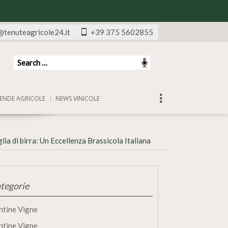
@tenuteagricole24.it
+39 375 5602855
ENDE AGRICOLE
NEWS VINICOLE
ia di birra: Un Eccellenza Brassicola Italiana
tegorie
ntine Vigne
ntine Vigne