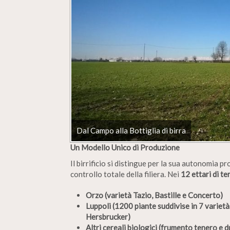
Dal Campo alla Bottiglia di birra
Un Modello Unico di Produzione
Il birrificio si distingue per la sua autonomia p
controllo totale della filiera. Nei
12 ettari di te
Orzo (varietà Tazio, Bastille e Concerto)
Luppoli (1200 piante suddivise in 7 variet
Hersbrucker)
Altri cereali biologici (frumento tenero e d