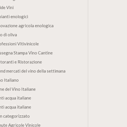
ide Vini
pianti enologici
novazione agricola enologica
o di oliva
fessioni Vitivinicole
ssegna Stampa Vino Cantine
storanti e Ristorazione
end mercati del vino della settimana
no Italiano
ne del Vino Italiane
ti acqua italiane
ti acqua italiane
n categorizzato
nute Agricole Vinicole