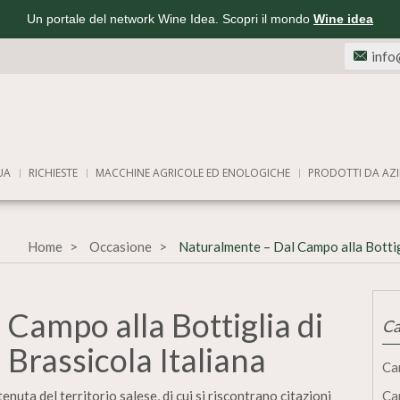
Un portale del network Wine Idea. Scopri il mondo
Wine idea
info
UA
RICHIESTE
MACCHINE AGRICOLE ED ENOLOGICHE
PRODOTTI DA AZI
Home
Occasione
Naturalmente – Dal Campo alla Bottigl
Campo alla Bottiglia di
Ca
 Brassicola Italiana
Ca
enuta del territorio salese, di cui si riscontrano citazioni
Ca