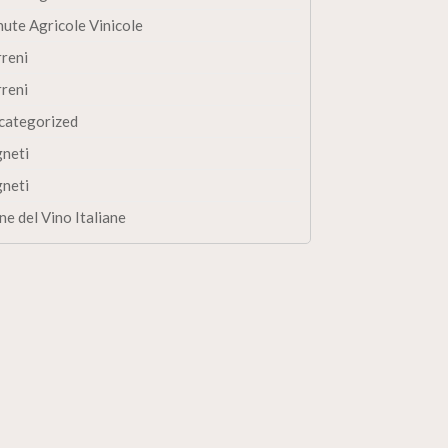
nute Agricole Vinicole
rreni
rreni
categorized
gneti
gneti
ne del Vino Italiane