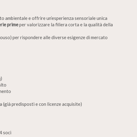
tto ambientale e offrire un’esperienza sensoriale unica
erie prime
per valorizzare la filiera corta e la qualità della
nouso) per rispondere alle diverse esigenze di mercato
q)
alto
amento
a (già predisposti e con licenze acquisite)
4 soci