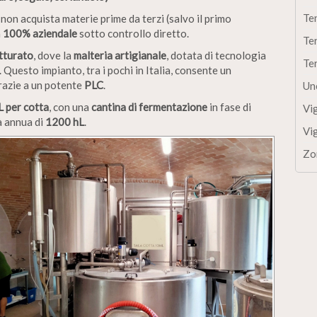
Te
 non acquista materie prime da terzi (salvo il primo
a
100% aziendale
sotto controllo diretto.
Te
utturato
, dove la
malteria artigianale
, dotata di tecnologia
Te
. Questo impianto, tra i pochi in Italia, consente un
grazie a un potente
PLC
.
Un
L per cotta
, con una
cantina di fermentazione
in fase di
Vi
à annua di
1200 hL
.
Vi
Zo