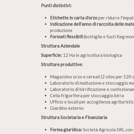
Punti distintivi:
Etichette in carta d’orzo
per ridurre l’impa
Indicazione dell’anno di raccolta delle mat
produzione
Formati flessibili
(bottiglie e fusti Keg mo
Struttura Aziendale
Superficie:
12 Ha in agricoltura biologica
Strutture produttive:
Magazzino orzo e cereali (2 silos per 120 
Laboratorio di maltazione e stoccaggio m
Laboratorio di birrificazione e confezion
Cella frigorifera per stoccaggio birra
Ufficio e locali per accoglienza agrituristic
Giardino esterno
Struttura Societaria e Finanziaria
Forma giuridica:
Società Agricola SRL con 