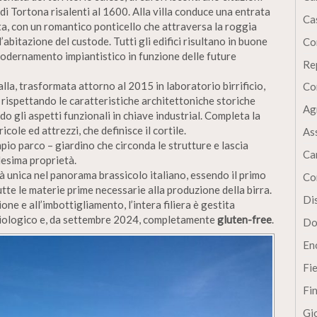
 di Tortona risalenti al 1600. Alla villa conduce una entrata
Cas
ta, con un romantico ponticello che attraversa la roggia
l’abitazione del custode. Tutti gli edifici risultano in buone
Co
modernamento impiantistico in funzione delle future
Re
alla, trasformata attorno al 2015 in laboratorio birrificio,
Co
rispettando le caratteristiche architettoniche storiche
Ag
o gli aspetti funzionali in chiave industrial. Completa la
ole ed attrezzi, che definisce il cortile.
As
ampio parco – giardino che circonda le strutture e lascia
Ca
desima proprietà.
tà unica nel panorama brassicolo italiano, essendo il primo
Co
utte le materie prime necessarie alla produzione della birra.
Dis
ione e all’imbottigliamento, l’intera filiera è gestita
iologico e, da settembre 2024, completamente
gluten-free
.
Do
En
Fi
Fi
Gi