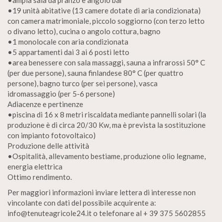
•19 unità abitative (13 camere dotate di aria condizionata)
con camera matrimoniale, piccolo soggiorno (con terzo letto
o divano letto), cucina o angolo cottura, bagno
•1 monolocale con aria condizionata
•5 appartamenti dai 3 ai 6 posti letto
•area benessere con sala massaggi, sauna a infrarossi 50° C
(per due persone), sauna finlandese 80° C (per quattro
persone), bagno turco (per sei persone), vasca
idromassaggio (per 5-6 persone)
Adiacenze e pertinenze
•piscina di 16 x 8 metri riscaldata mediante pannelli solari (la
produzione è di circa 20/30 Kw, ma è prevista la sostituzione
con impianto fotovoltaico)
Produzione delle attività
•Ospitalità, allevamento bestiame, produzione olio legname,
energia elettrica
Ottimo rendimento.
Per maggiori informazioni inviare lettera di interesse non
vincolante con dati del possibile acquirente a:
info@tenuteagricole24.it o telefonare al + 39 375 5602855