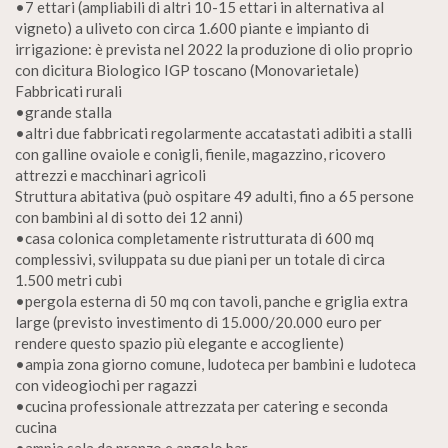
•7 ettari (ampliabili di altri 10-15 ettari in alternativa al
vigneto) a uliveto con circa 1.600 piante e impianto di
irrigazione: è prevista nel 2022 la produzione di olio proprio
con dicitura Biologico IGP toscano (Monovarietale)
Fabbricati rurali
•grande stalla
•altri due fabbricati regolarmente accatastati adibiti a stalli
con galline ovaiole e conigli, fienile, magazzino, ricovero
attrezzi e macchinari agricoli
Struttura abitativa (può ospitare 49 adulti, fino a 65 persone
con bambini al di sotto dei 12 anni)
•casa colonica completamente ristrutturata di 600 mq
complessivi, sviluppata su due piani per un totale di circa
1.500 metri cubi
•pergola esterna di 50 mq con tavoli, panche e griglia extra
large (previsto investimento di 15.000/20.000 euro per
rendere questo spazio più elegante e accogliente)
•ampia zona giorno comune, ludoteca per bambini e ludoteca
con videogiochi per ragazzi
•cucina professionale attrezzata per catering e seconda
cucina
•ampia sala da pranzo e angolo bar