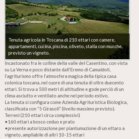
Tenuta agricola in Toscana di 210 ettari con camere,
appartamenti, cucina, piscina, oliveto, stalla con mucche,
previsto un vigneto.
Incastonato fra le colline della valle del Casentino, con vista
su La Verna e poco distante dall’Eremo di Camaldoli,
l’agriturismo offre l’atmosfera magica della tipica casa
colonica toscana, nel cuore di una tenuta di oltre duecento
ettari. Si trova a 500 metri di altitudine e gode perciò di un
clima asciutto e ventilato anche nel periodo estivo.
La tenuta si configura come Azienda Agrituristica Biologica,
classificata con “5 Girasoli” (livello massimo previsto).
Terreni (210 ettari circa complessivi)
•160 ettari a bosco ceduo e prato
•presente autorizzazione per piantumazione di un ettaro a
vigneto, ampliabile di altri 10-15 ettari