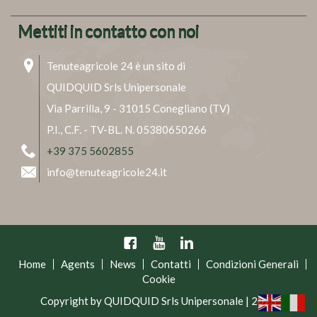
Mettiti in contatto con noi
Tenuteagricole 24 è un sito di
QUIDQUID Srls Unipersonale
Via Parrilla, 9 - 31015 Conegliano (TV)
P.I., C.F. - TV-BL. N. 05380650266
+39 375 5602855
info@tenuteagricole24.it
Facebook
YouTube
Linkedin
Home
Agents
News
Contatti
Condizioni Generali
Cookie
Copyright by QUIDQUID Srls Unipersonale | 2023