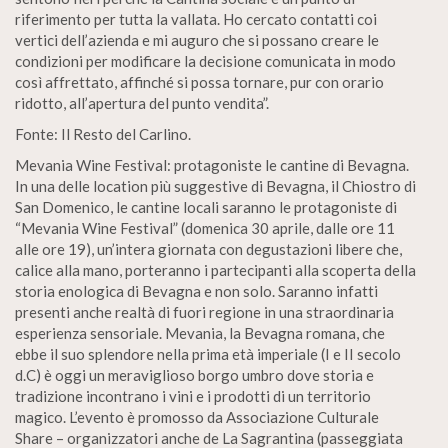
riferimento per tutta la vallata. Ho cercato contatti coi
vertici dell’azienda e mi auguro che si possano creare le
condizioni per modificare la decisione comunicata in modo
così affrettato, affinché si possa tornare, pur con orario
ridotto, all’apertura del punto vendita”.
Fonte: Il Resto del Carlino.
Mevania Wine Festival: protagoniste le cantine di Bevagna.
In una delle location più suggestive di Bevagna, il Chiostro di
San Domenico, le cantine locali saranno le protagoniste di
“Mevania Wine Festival” (domenica 30 aprile, dalle ore 11
alle ore 19), un’intera giornata con degustazioni libere che,
calice alla mano, porteranno i partecipanti alla scoperta della
storia enologica di Bevagna e non solo. Saranno infatti
presenti anche realtà di fuori regione in una straordinaria
esperienza sensoriale. Mevania, la Bevagna romana, che
ebbe il suo splendore nella prima età imperiale (I e II secolo
d.C) è oggi un meraviglioso borgo umbro dove storia e
tradizione incontrano i vini e i prodotti di un territorio
magico. L’evento è promosso da Associazione Culturale
Share – organizzatori anche de La Sagrantina (passeggiata