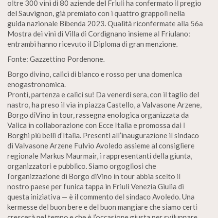
oltre 300 vini di 80 aziende del Friuli ha confermato il pregio
del Sauvignon, già premiato con i quattro grappoli nella
guida nazionale Bibenda 2023. Qualità riconfermate alla 56a
Mostra dei vini di Villa di Cordignano insieme al Friulano:
entrambi hanno ricevuto il Diploma di gran menzione.
Fonte: Gazzettino Pordenone.
Borgo divino, calici di bianco e rosso per una domenica
enogastronomica.
Pronti, partenza e calici su! Da venerdì sera, con il taglio del
nastro, ha preso il via in piazza Castello, a Valvasone Arzene,
Borgo diVino in tour, rassegna enologica organizzata da
Valica in collaborazione con Ecce Italia e promossa dai I
Borghi più belli d’Italia. Presenti all’inaugurazione il sindaco
di Valvasone Arzene Fulvio Avoledo assieme al consigliere
regionale Markus Maurmair, i rappresentanti della giunta,
organizzatori e pubblico. Siamo orgogliosi che
l’organizzazione di Borgo diVino in tour abbia scelto il
nostro paese per l’unica tappa in Friuli Venezia Giulia di
questa iniziativa — è il commento del sindaco Avoledo. Una
kermesse del buon bere e del buon mangiare che siamo certi
crescerà nel tempo e che è l’occasione giusta per sviluppare