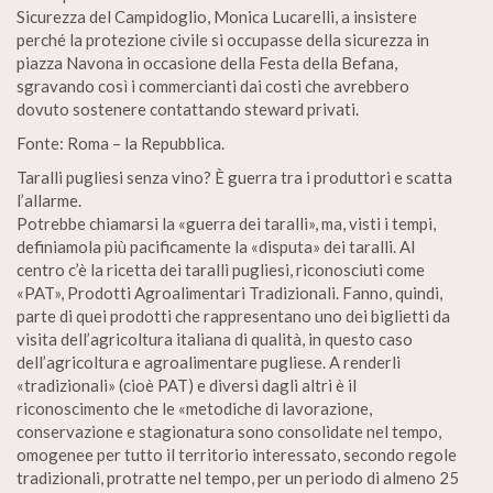
Sicurezza del Campidoglio, Monica Lucarelli, a insistere
perché la protezione civile si occupasse della sicurezza in
piazza Navona in occasione della Festa della Befana,
sgravando così i commercianti dai costi che avrebbero
dovuto sostenere contattando steward privati.
Fonte: Roma – la Repubblica.
Taralli pugliesi senza vino? È guerra tra i produttori e scatta
l’allarme.
Potrebbe chiamarsi la «guerra dei taralli», ma, visti i tempi,
definiamola più pacificamente la «disputa» dei taralli. Al
centro c’è la ricetta dei taralli pugliesi, riconosciuti come
«PAT», Prodotti Agroalimentari Tradizionali. Fanno, quindi,
parte di quei prodotti che rappresentano uno dei biglietti da
visita dell’agricoltura italiana di qualità, in questo caso
dell’agricoltura e agroalimentare pugliese. A renderli
«tradizionali» (cioè PAT) e diversi dagli altri è il
riconoscimento che le «metodiche di lavorazione,
conservazione e stagionatura sono consolidate nel tempo,
omogenee per tutto il territorio interessato, secondo regole
tradizionali, protratte nel tempo, per un periodo di almeno 25