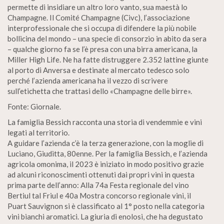
permette di insidiare un altro loro vanto, sua maestà lo
Champagne. Il Comité Champagne (Civc), l’associazione
interprofessionale che si occupa di difendere la più nobile
bollicina del mondo – una specie di consorzio in abito da sera
– qualche giorno fa se l’è presa con una birra americana, la
Miller High Life. Ne ha fatte distruggere 2.352 lattine giunte
al porto di Anversa e destinate al mercato tedesco solo
perché l’azienda americana ha il vezzo di scrivere
sull’etichetta che trattasi dello «Champagne delle birre».
Fonte: Giornale.
La famiglia Bessich racconta una storia di vendemmie e vini
legati al territorio.
A guidare l’azienda c’è la terza generazione, con la moglie di
Luciano, Giuditta, 80enne. Per la famiglia Bessich, e l’azienda
agricola omonima, il 2023 è iniziato in modo positivo grazie
ad alcuni riconoscimenti ottenuti dai propri vini in questa
prima parte dell’anno: Alla 74a Festa regionale del vino
Bertiul tal Friul e 40a Mostra concorso regionale vini, il
Puart Sauvignon si è classificato al 1° posto nella categoria
vini bianchi aromatici. La giuria di enolosi, che ha degustato