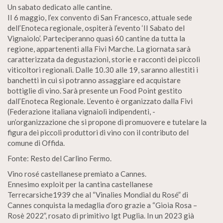
Un sabato dedicato alle cantine.
II 6 maggio, l’ex convento di San Francesco, attuale sede
dell’Enoteca regionale, ospiterà l’evento ‘II Sabato del
Vignaiolo’. Parteciperanno quasi 60 cantine da tutta la
regione, appartenenti alla Fivi Marche. La giornata sarà
caratterizzata da degustazioni, storie e racconti dei piccoli
viticoltori regionali. Dalle 10.30 alle 19, saranno allestiti i
banchetti in cui si potranno assaggiare ed acquistare
bottiglie di vino. Sarà presente un Food Point gestito
dall’Enoteca Regionale. L’evento è organizzato dalla Fivi
(Federazione italiana vignaioli indipendenti, -
un’organizzazione che si propone di promuovere e tutelare la
figura dei piccoli produttori di vino con il contributo del
comune di Offida.
Fonte: Resto del Carlino Fermo.
Vino rosé castellanese premiato a Cannes.
Ennesimo exploit per la cantina castellanese
Terrecarsiche1939 che al “Vinalies Mondial du Rosé” di
Cannes conquista la medaglia d’oro grazie a “Gioia Rosa –
Rosè 2022”, rosato di primitivo Igt Puglia. In un 2023 già