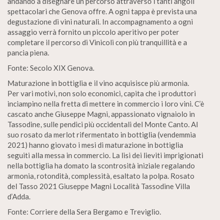
andando a disegnare un percorso attraverso i tanti angoli
spettacolari che Genova offre. A ogni tappa è prevista una
degustazione di vini naturali. In accompagnamento a ogni
assaggio verrà fornito un piccolo aperitivo per poter
completare il percorso di Vinicoli con più tranquillità e a
pancia piena.
Fonte: Secolo XIX Genova.
Maturazione in bottiglia e il vino acquisisce più armonia.
Per vari motivi, non solo economici, capita che i produttori
inciampino nella fretta di mettere in commercio i loro vini. C’è
cascato anche Giuseppe Magni, appassionato vignaiolo in
Tassodine, sulle pendici più occidentali del Monte Canto. Al
suo rosato da merlot rifermentato in bottiglia (vendemmia
2021) hanno giovato i mesi di maturazione in bottiglia
seguiti alla messa in commercio. La lisi dei lieviti imprigionati
nella bottiglia ha domato la scontrosità iniziale regalando
armonia, rotondità, complessità, esaltato la polpa. Rosato
del Tasso 2021 Giuseppe Magni Località Tassodine Villa
d’Adda.
Fonte: Corriere della Sera Bergamo e Treviglio.