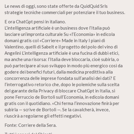
Le news di oggi, sono state offerte da QuidQuid Srls
strategie tecniche commerciali per potenziare il tuo business.
E ora ChatGpt pensi in italiano.
L’intelligenza artificiale è un business dove l’Italia può
lasciare un’impronta culturale Su «l’Economia» in edicola
domani gratis col «Corriere» Made in Italy I piani di
Valentino, quelli di Sabelt e il progetto del polo del vino di
Angelini L’intelligenza artificiale è una fucina di dubbi etici,
ma anche una risorsa: l’Italia deve bloccarla, cioè subirla, o
può partecipare al suo sviluppo in modo più energico così da
godere dei benefici futuri, dalla medicina predittiva alla
concorrenza delle imprese fondata sull’analisi dei dati? E
l’interrogativo retorico che, dopo le polemiche sulla scelta
del garante della Privacy di bloccare ChatGpt in Italia, si
pone Ferruccio de Bortoli sull’Economia, in edicola domani
gratis con il quotidiano. «Chi ferma l’innovazione finirà per
subirla — scrive de Bortoli —. Se la cavalcherà, invece,
riuscirà a regolarne gli effetti negativi.
Fonte: Corriere della Sera.