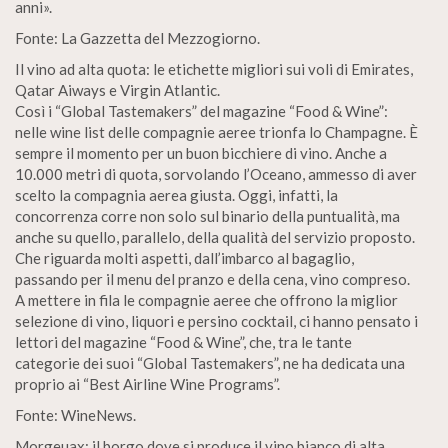
anni».
Fonte: La Gazzetta del Mezzogiorno.
Il vino ad alta quota: le etichette migliori sui voli di Emirates,
Qatar Aiways e Virgin Atlantic.
Così i “Global Tastemakers” del magazine “Food & Wine”:
nelle wine list delle compagnie aeree trionfa lo Champagne. È
sempre il momento per un buon bicchiere di vino. Anche a
10.000 metri di quota, sorvolando l’Oceano, ammesso di aver
scelto la compagnia aerea giusta. Oggi, infatti, la
concorrenza corre non solo sul binario della puntualità, ma
anche su quello, parallelo, della qualità del servizio proposto.
Che riguarda molti aspetti, dall’imbarco al bagaglio,
passando per il menu del pranzo e della cena, vino compreso.
A mettere in fila le compagnie aeree che offrono la miglior
selezione di vino, liquori e persino cocktail, ci hanno pensato i
lettori del magazine “Food & Wine”, che, tra le tante
categorie dei suoi “Global Tastemakers”, ne ha dedicata una
proprio ai “Best Airline Wine Programs”.
Fonte: WineNews.
Morgeuax: il borgo dove si produce il vino bianco di alta