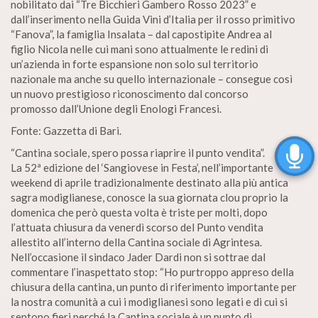
nobilitato dai “Tre Bicchieri Gambero Rosso 2023” e
dall’inserimento nella Guida Vini d’Italia per il rosso primitivo
“Fanova”, la famiglia Insalata – dal capostipite Andrea al
figlio Nicola nelle cui mani sono attualmente le redini di
un’azienda in forte espansione non solo sul territorio
nazionale ma anche su quello internazionale – consegue così
un nuovo prestigioso riconoscimento dal concorso
promosso dall’Unione degli Enologi Francesi.
Fonte: Gazzetta di Bari.
“Cantina sociale, spero possa riaprire il punto vendita”.
La 52ª edizione del ‘Sangiovese in Festa’, nell’importante
weekend di aprile tradizionalmente destinato alla più antica
sagra modiglianese, conosce la sua giornata clou proprio la
domenica che però questa volta è triste per molti, dopo
l’attuata chiusura da venerdì scorso del Punto vendita
allestito all’interno della Cantina sociale di Agrintesa.
Nell’occasione il sindaco Jader Dardi non si sottrae dal
commentare l’inaspettato stop: “Ho purtroppo appreso della
chiusura della cantina, un punto di riferimento importante per
la nostra comunità a cui i modiglianesi sono legati e di cui si
sentono fieri perché la Cantina sociale è un punto di