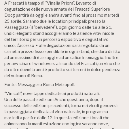
A Frascati è tempo di “Vinalia Priora”. L’evento di
degustazione delle nuove annate del Frascati Superiore
Docg partirà da oggi e andrà avanti fino al prossimo martedì
25 aprile. Saranno due le location principali: presso la
Passeggiata (il “belvedere”), ogni giorno dalle 18 alle 21,
undici eleganti stand accoglieranno le aziende vitivinicole
del territorio per un percorso espositivo e degustativo
unico. L’accesso • alle degustazioni sarà regolato da un
carnet a prezzo fisso spendibile in ogni stand, che darà diritto
ad un massimo di 6 assaggi e ad un calice in omaggio. Inoltre,
per avvicinare i winelovers al mondo del Frascati, un vino che
da oltre duemila anni è prodotto sui terreni in dolce pendenza
del vulcano di Roma.
Fonte: Messaggero Roma Metropoli.
“Vinicoli”, nove tappe dedicate ai prodotti naturali.
Una delle passate edizioni Anche quest’anno, dopo il
successo delle edizioni precedenti, torna nei vicoli genovesi
la passeggiata dedicata al vino naturale, in programma
martedì a partire dalle 12. In questa edizione i locali che
animeranno la manifestazione enologica saranno nove,