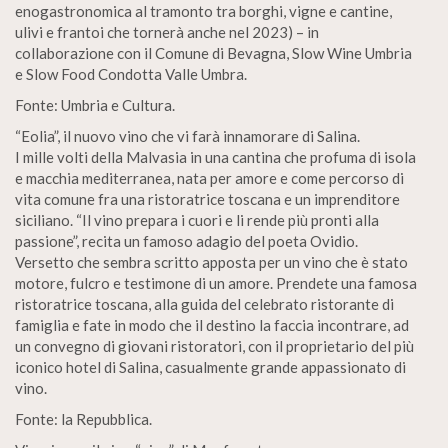
enogastronomica al tramonto tra borghi, vigne e cantine,
ulivi e frantoi che tornerà anche nel 2023) – in
collaborazione con il Comune di Bevagna, Slow Wine Umbria
e Slow Food Condotta Valle Umbra.
Fonte: Umbria e Cultura.
“Eolia”, il nuovo vino che vi farà innamorare di Salina.
I mille volti della Malvasia in una cantina che profuma di isola
e macchia mediterranea, nata per amore e come percorso di
vita comune fra una ristoratrice toscana e un imprenditore
siciliano. “Il vino prepara i cuori e li rende più pronti alla
passione”, recita un famoso adagio del poeta Ovidio.
Versetto che sembra scritto apposta per un vino che è stato
motore, fulcro e testimone di un amore. Prendete una famosa
ristoratrice toscana, alla guida del celebrato ristorante di
famiglia e fate in modo che il destino la faccia incontrare, ad
un convegno di giovani ristoratori, con il proprietario del più
iconico hotel di Salina, casualmente grande appassionato di
vino.
Fonte: la Repubblica.