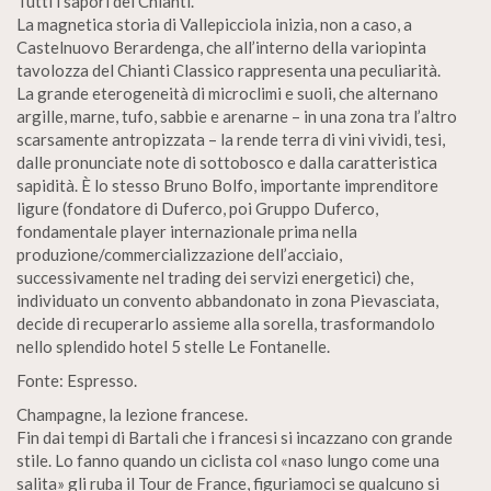
Tutti i sapori del Chianti.
La magnetica storia di Vallepicciola inizia, non a caso, a
Castelnuovo Berardenga, che all’interno della variopinta
tavolozza del Chianti Classico rappresenta una peculiarità.
La grande eterogeneità di microclimi e suoli, che alternano
argille, marne, tufo, sabbie e arenarne – in una zona tra l’altro
scarsamente antropizzata – la rende terra di vini vividi, tesi,
dalle pronunciate note di sottobosco e dalla caratteristica
sapidità. È lo stesso Bruno Bolfo, importante imprenditore
ligure (fondatore di Duferco, poi Gruppo Duferco,
fondamentale player internazionale prima nella
produzione/commercializzazione dell’acciaio,
successivamente nel trading dei servizi energetici) che,
individuato un convento abbandonato in zona Pievasciata,
decide di recuperarlo assieme alla sorella, trasformandolo
nello splendido hotel 5 stelle Le Fontanelle.
Fonte: Espresso.
Champagne, la lezione francese.
Fin dai tempi di Bartali che i francesi si incazzano con grande
stile. Lo fanno quando un ciclista col «naso lungo come una
salita» gli ruba il Tour de France, figuriamoci se qualcuno si