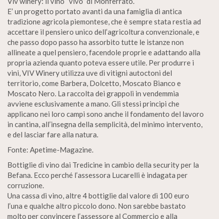
Viv winery: il vino “vivo” di Monferrato.
E’ un progetto portato avanti da una famiglia di antica
tradizione agricola piemontese, che è sempre stata restia ad
accettare il pensiero unico dell’agricoltura convenzionale, e
che passo dopo passo ha assorbito tutte le istanze non
allineate a quel pensiero, facendole proprie e adattando alla
propria azienda quanto poteva essere utile. Per produrre i
vini, VIV Winery utilizza uve di vitigni autoctoni del
territorio, come Barbera, Dolcetto, Moscato Bianco e
Moscato Nero. La raccolta dei grappoli in vendemmia
avviene esclusivamente a mano. Gli stessi principi che
applicano nei loro campi sono anche il fondamento del lavoro
in cantina, all’insegna della semplicità, del minimo intervento,
e del lasciar fare alla natura.
Fonte: Apetime-Magazine.
Bottiglie di vino dai Tredicine in cambio della security per la
Befana. Ecco perché l’assessora Lucarelli è indagata per
corruzione.
Una cassa di vino, altre 4 bottiglie dal valore di 100 euro
l’una e qualche altro piccolo dono. Non sarebbe bastato
molto per convincere l’assessore al Commercio e alla