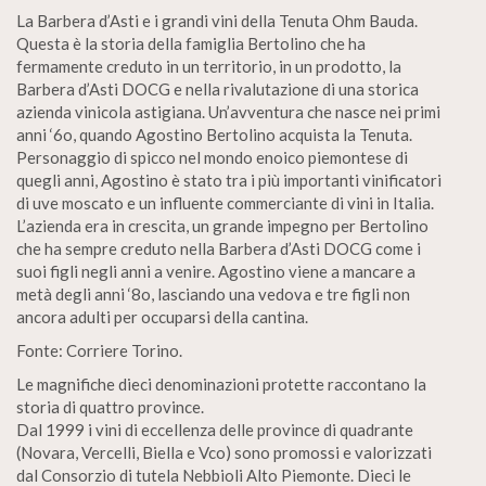
La Barbera d’Asti e i grandi vini della Tenuta Ohm Bauda.
Questa è la storia della famiglia Bertolino che ha
fermamente creduto in un territorio, in un prodotto, la
Barbera d’Asti DOCG e nella rivalutazione di una storica
azienda vinicola astigiana. Un’avventura che nasce nei primi
anni ‘6o, quando Agostino Bertolino acquista la Tenuta.
Personaggio di spicco nel mondo enoico piemontese di
quegli anni, Agostino è stato tra i più importanti vinificatori
di uve moscato e un influente commerciante di vini in Italia.
L’azienda era in crescita, un grande impegno per Bertolino
che ha sempre creduto nella Barbera d’Asti DOCG come i
suoi figli negli anni a venire. Agostino viene a mancare a
metà degli anni ‘8o, lasciando una vedova e tre figli non
ancora adulti per occuparsi della cantina.
Fonte: Corriere Torino.
Le magnifiche dieci denominazioni protette raccontano la
storia di quattro province.
Dal 1999 i vini di eccellenza delle province di quadrante
(Novara, Vercelli, Biella e Vco) sono promossi e valorizzati
dal Consorzio di tutela Nebbioli Alto Piemonte. Dieci le