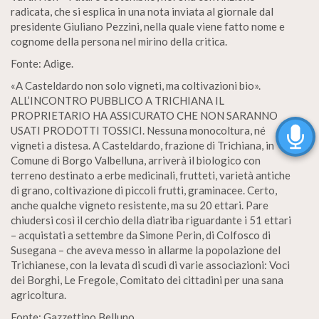
radicata, che si esplica in una nota inviata al giornale dal
presidente Giuliano Pezzini, nella quale viene fatto nome e
cognome della persona nel mirino della critica.
Fonte: Adige.
«A Casteldardo non solo vigneti, ma coltivazioni bio».
ALL’INCONTRO PUBBLICO A TRICHIANA IL
PROPRIETARIO HA ASSICURATO CHE NON SARANNO
USATI PRODOTTI TOSSICI. Nessuna monocoltura, né
vigneti a distesa. A Casteldardo, frazione di Trichiana, in
Comune di Borgo Valbelluna, arriverà il biologico con
terreno destinato a erbe medicinali, frutteti, varietà antiche
di grano, coltivazione di piccoli frutti, graminacee. Certo,
anche qualche vigneto resistente, ma su 20 ettari. Pare
chiudersi così il cerchio della diatriba riguardante i 51 ettari
– acquistati a settembre da Simone Perin, di Colfosco di
Susegana – che aveva messo in allarme la popolazione del
Trichianese, con la levata di scudi di varie associazioni: Voci
dei Borghi, Le Fregole, Comitato dei cittadini per una sana
agricoltura.
Fonte: Gazzettino Belluno.