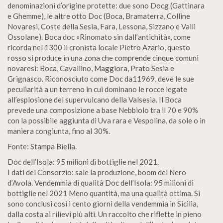
denominazioni d’origine protette: due sono Docg (Gattinara
e Ghemme), le altre otto Doc (Boca, Bramaterra, Colline
Novaresi, Coste della Sesia, Fara, Lessona, Sizzano e Valli
Ossolane). Boca doc «Rinomato sin dall’antichità», come
ricorda nel 1300 il cronista locale Pietro Azario, questo
rosso si produce in una zona che comprende cinque comuni
novaresi: Boca, Cavallino, Maggiora, Prato Sesia e
Grignasco. Riconosciuto come Doc da11969, deve le sue
peculiarità a un terreno in cui dominano le rocce legate
all’esplosione del supervulcano della Valsesia. Il Boca
prevede una composizione a base Nebbiolo tra il 70 e 90%
con la possibile aggiunta di Uva rara e Vespolina, da sole o in
maniera congiunta, fino al 30%.
Fonte: Stampa Biella.
Doc dell’Isola: 95 milioni di bottiglie nel 2021.
I dati del Consorzio: sale la produzione, boom del Nero
d’Avola. Vendemmia di qualità Doc dell’Isola: 95 milioni di
bottiglie nel 2021 Meno quantità, ma una qualità ottima. Si
sono conclusi così i cento giorni della vendemmia in Sicilia,
dalla costa ai rilievi più alti. Un raccolto che riflette in pieno