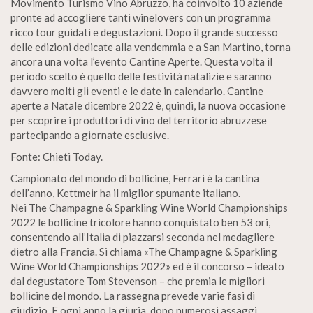
Movimento Turismo Vino Abruzzo, ha coinvolto 10 aziende
pronte ad accogliere tanti winelovers con un programma
ricco tour guidati e degustazioni. Dopo il grande successo
delle edizioni dedicate alla vendemmia e a San Martino, torna
ancora una volta l’evento Cantine Aperte. Questa volta il
periodo scelto è quello delle festività natalizie e saranno
davvero molti gli eventi e le date in calendario. Cantine
aperte a Natale dicembre 2022 è, quindi, la nuova occasione
per scoprire i produttori di vino del territorio abruzzese
partecipando a giornate esclusive.
Fonte: Chieti Today.
Campionato del mondo di bollicine, Ferrari è la cantina
dell’anno, Kettmeir ha il miglior spumante italiano.
Nei The Champagne & Sparkling Wine World Championships
2022 le bollicine tricolore hanno conquistato ben 53 ori,
consentendo all’Italia di piazzarsi seconda nel medagliere
dietro alla Francia. Si chiama «The Champagne & Sparkling
Wine World Championships 2022» ed è il concorso – ideato
dal degustatore Tom Stevenson – che premia le migliori
bollicine del mondo. La rassegna prevede varie fasi di
giudizio. E ogni anno la giuria, dopo numerosi assaggi,