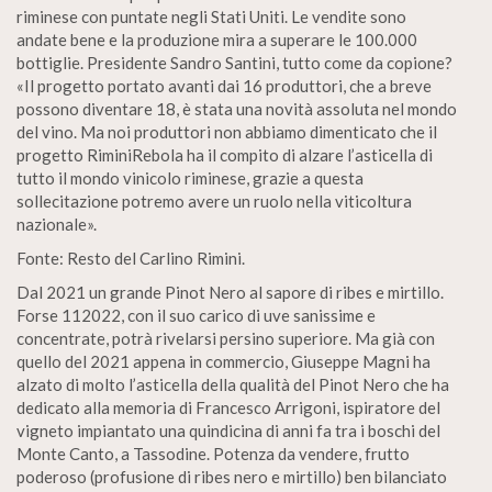
riminese con puntate negli Stati Uniti. Le vendite sono
andate bene e la produzione mira a superare le 100.000
bottiglie. Presidente Sandro Santini, tutto come da copione?
«Il progetto portato avanti dai 16 produttori, che a breve
possono diventare 18, è stata una novità assoluta nel mondo
del vino. Ma noi produttori non abbiamo dimenticato che il
progetto RiminiRebola ha il compito di alzare l’asticella di
tutto il mondo vinicolo riminese, grazie a questa
sollecitazione potremo avere un ruolo nella viticoltura
nazionale».
Fonte: Resto del Carlino Rimini.
Dal 2021 un grande Pinot Nero al sapore di ribes e mirtillo.
Forse 112022, con il suo carico di uve sanissime e
concentrate, potrà rivelarsi persino superiore. Ma già con
quello del 2021 appena in commercio, Giuseppe Magni ha
alzato di molto l’asticella della qualità del Pinot Nero che ha
dedicato alla memoria di Francesco Arrigoni, ispiratore del
vigneto impiantato una quindicina di anni fa tra i boschi del
Monte Canto, a Tassodine. Potenza da vendere, frutto
poderoso (profusione di ribes nero e mirtillo) ben bilanciato