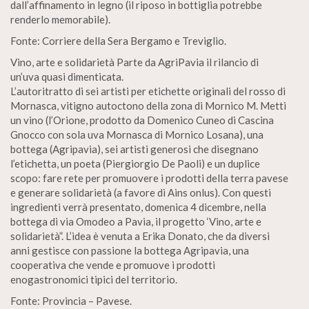
dall’affinamento in legno (il riposo in bottiglia potrebbe
renderlo memorabile).
Fonte: Corriere della Sera Bergamo e Treviglio.
Vino, arte e solidarietà Parte da AgriPavia il rilancio di
un’uva quasi dimenticata.
L’autoritratto di sei artisti per etichette originali del rosso di
Mornasca, vitigno autoctono della zona di Mornico M. Metti
un vino (l’Orione, prodotto da Domenico Cuneo di Cascina
Gnocco con sola uva Mornasca di Mornico Losana), una
bottega (Agripavia), sei artisti generosi che disegnano
l’etichetta, un poeta (Piergiorgio De Paoli) e un duplice
scopo: fare rete per promuovere i prodotti della terra pavese
e generare solidarietà (a favore di Ains onlus). Con questi
ingredienti verrà presentato, domenica 4 dicembre, nella
bottega di via Omodeo a Pavia, il progetto ‘Vino, arte e
solidarietà”. L’idea è venuta a Erika Donato, che da diversi
anni gestisce con passione la bottega Agripavia, una
cooperativa che vende e promuove i prodotti
enogastronomici tipici del territorio.
Fonte: Provincia – Pavese.