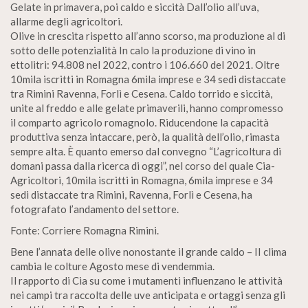
Gelate in primavera, poi caldo e siccità Dall’olio all’uva,
allarme degli agricoltori.
Olive in crescita rispetto all’anno scorso, ma produzione al di
sotto delle potenzialità In calo la produzione di vino in
ettolitri: 94.808 nel 2022, contro i 106.660 del 2021. Oltre
10mila iscritti in Romagna 6mila imprese e 34 sedi distaccate
tra Rimini Ravenna, Forlì e Cesena. Caldo torrido e siccità,
unite al freddo e alle gelate primaverili, hanno compromesso
il comparto agricolo romagnolo. Riducendone la capacità
produttiva senza intaccare, però, la qualità dell’olio, rimasta
sempre alta. È quanto emerso dal convegno “L’agricoltura di
domani passa dalla ricerca di oggi”, nel corso del quale Cia-
Agricoltori, 10mila iscritti in Romagna, 6mila imprese e 34
sedi distaccate tra Rimini, Ravenna, Forlì e Cesena, ha
fotografato l’andamento del settore.
Fonte: Corriere Romagna Rimini.
Bene l’annata delle olive nonostante il grande caldo – II clima
cambia le colture Agosto mese di vendemmia.
Il rapporto di Cia su come i mutamenti influenzano le attività
nei campi tra raccolta delle uve anticipata e ortaggi senza gli