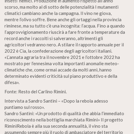
insetti ‘nemici’. Produzione in aumento rispetto all’anno
scorso, ma molto al di sotto delle potenzialità I mutamenti
climatici cambiano anche la campagna. Il vino ne giova,
mentre l’olivo soffre. Bene anche gli ortaggi nella provincia
riminese, ma su tutto c’è una incognita: l’acqua. Fino a quando
l’approvvigionamento riuscirà a fare fronte a temperature da
record anche i raccolti si salveranno, altrimenti gli
agricoltori vedranno nero. A stilare il rapporto annuale per il
2022 è Cia, la confederazione degli agricoltori italiani.
«L’annata agraria tra il novembre 2021 e l’ottobre 2022 ha
mostrato per l’ennesima volta importanti anomalie meteo-
climatiche che, come ormai accade da molti anni, hanno
determinato evidenti criticità sul piano produttivo e della
difesa».
Fonte: Resto del Carlino Rimini.
Intervista a Sandro Santini – «Dopo la rebola adesso
puntiamo sul rosso».
Sandro Santini: «Un prodotto di qualità che abbia l’immediato
riconoscimento nella bottiglia marchiata Rimini» II progetto
RiminiRebola è alla sua seconda annualità, il vino sta
assumendo sempre più il ruolo di ambasciatore del territorio