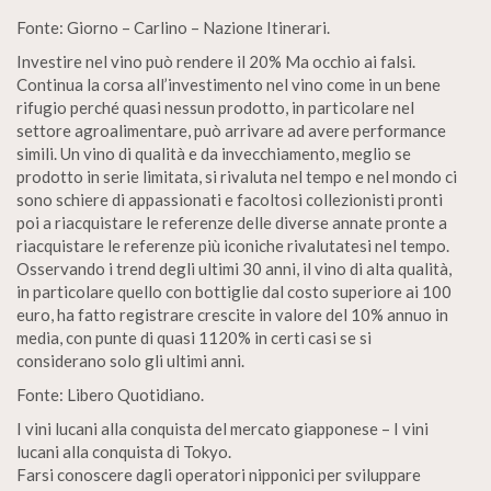
Fonte: Giorno – Carlino – Nazione Itinerari.
Investire nel vino può rendere il 20% Ma occhio ai falsi.
Continua la corsa all’investimento nel vino come in un bene
rifugio perché quasi nessun prodotto, in particolare nel
settore agroalimentare, può arrivare ad avere performance
simili. Un vino di qualità e da invecchiamento, meglio se
prodotto in serie limitata, si rivaluta nel tempo e nel mondo ci
sono schiere di appassionati e facoltosi collezionisti pronti
poi a riacquistare le referenze delle diverse annate pronte a
riacquistare le referenze più iconiche rivalutatesi nel tempo.
Osservando i trend degli ultimi 30 anni, il vino di alta qualità,
in particolare quello con bottiglie dal costo superiore ai 100
euro, ha fatto registrare crescite in valore del 10% annuo in
media, con punte di quasi 1120% in certi casi se si
considerano solo gli ultimi anni.
Fonte: Libero Quotidiano.
I vini lucani alla conquista del mercato giapponese – I vini
lucani alla conquista di Tokyo.
Farsi conoscere dagli operatori nipponici per sviluppare