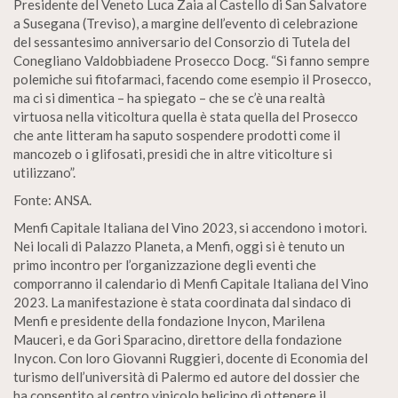
Presidente del Veneto Luca Zaia al Castello di San Salvatore
a Susegana (Treviso), a margine dell’evento di celebrazione
del sessantesimo anniversario del Consorzio di Tutela del
Conegliano Valdobbiadene Prosecco Docg. “Si fanno sempre
polemiche sui fitofarmaci, facendo come esempio il Prosecco,
ma ci si dimentica – ha spiegato – che se c’è una realtà
virtuosa nella viticoltura quella è stata quella del Prosecco
che ante litteram ha saputo sospendere prodotti come il
mancozeb o i glifosati, presidi che in altre viticolture si
utilizzano”.
Fonte: ANSA.
Menfi Capitale Italiana del Vino 2023, si accendono i motori.
Nei locali di Palazzo Planeta, a Menfi, oggi si è tenuto un
primo incontro per l’organizzazione degli eventi che
comporranno il calendario di Menfi Capitale Italiana del Vino
2023. La manifestazione è stata coordinata dal sindaco di
Menfi e presidente della fondazione Inycon, Marilena
Mauceri, e da Gori Sparacino, direttore della fondazione
Inycon. Con loro Giovanni Ruggieri, docente di Economia del
turismo dell’università di Palermo ed autore del dossier che
ha consentito al centro vinicolo belicino di ottenere il