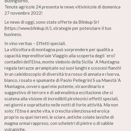
Buongiorno,
Tenute agricole 24 presenta le news vitivinicole di domenica
27 novembre 2022!
Le news di oggi, sono state offerte da Blinkup Srl
(https://www.blinkup.it/), strategie per potenziare il tuo
business.
In vino veritas – Effetti speciali.
La viticoltura di montagna può sorprendere per qualità a
capacità imprenditoriale Viaggio alla scoperta degli `eroi’
contadini dell’Etna, monte simbolo della Sicilia `A Muntagna
regala terrazze arrampicate sui suoi lunghi e scoscesi fianchi
in un caleidoscopio di diversità tra rosso di annata e riserva,
bianco, rosato e spumante di Paolo Pellegrini S ua Maestà ‘A
Muntagna, ovvero quel mix potente, straordinario e
suggestivo di terrore e di adrenalinica eccitazione che si
scatena alla visione di incredibili pirotecnici effetti speciali,
nei giorni e soprattutto nelle notti di forte attività. Ma non
solo: l’Etna è anche vita, è crescita silenziosa ed eroica
proprio su quei terreni, le sciare, antiche colate laviche di
magma ormai rappreso, con scheletri di pietre o di sabbie
vulcaniche.