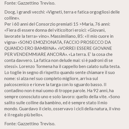
Fonte: Gazzettino Treviso.
Docg, i grandi vecchi: «Vigneti, terra e fatica orgogliosi delle
colline».
Per i 60 anni del Consorzio premiati 15 >Maria, 76 anni:
«Fiera di essere donna del viticoltori eroici: «Giovani,
lavorate la terra» vino». Massimiliano, 85: «II mio cuore in
vigna» «SONO EMOZIONATA, FACCIO PROSECCO DA
QUANDO ERO BAMBINA». «VORREI ESSERE GIOVANE
PER VENDEMMIARE ANCORA». «La terra. E’ la cosa che
conta davvero. La fatica non delude mai: si è padroni di se
stessi». Lorenzo Tormena ha il cappello ben calato sulla testa.
Lo toglie in segno di rispetto quando sente chiamare il suo
nome: si alza nel suo completo migliore, arriva sul
palcoscenico e riceve la targa con lo sguardo basso. Il
contadino non è mai uomo di troppe parole. Ha 92 anni, ha
sempre conosciuto uno e solo lavoro: quello della vite. «Sono
salito sulle colline da bambino, ed è sempre stato il mio
mondo. Guardavo il cielo, osservavo i cicli della natura, il vino
è il regalo più bello».
Fonte: Gazzettino Treviso.