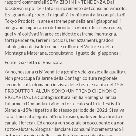
rapporti commerciali SERVIZIO IN II» TENDENZA Dal
lockdown in poi c’è stato un incremento del consumo vinicolo.
E si guarda ai prodotti di qualità I vini lucani alla conquista di
Tokyo Prodotti in aree estreme per deliziare i giapponesi, i
più grandi importatori del mondo. I «vini da Terre estreme»,
quei vini coltivati in aree cosiddette estreme (montagna,
forti pendenze, terreni rocciosi, terrazzamenti, gradoni,
sabbie, piccole isole) come le colline del Vulture e della
Montagna Materana, conquistano il gusto dei giapponesi.
Fonte: Gazzetta di Basilicata.
«Vino, nessuna crisi Vendite a gonfie vele grazie alla qualità».
Non preoccupa l’allarme della Confagricoltura regionale
secondo cui la domanda in vista delle feste è calata del 15%
PRODUTTORI ALL’UNISONO «UN TREND CHE NON CI
RIGUARDA». La Confagricoltura Emilia Romagna lancia
l’allarme: «Domanda di vino in forte calo sotto le festività.
Siamo a -15% rispetto allo stesso periodo del 2021. Si salva
solo il mercato legato all’enoturismo, male vendita diretta e
canale Horeca». Ed ancora «un segnale preoccupante da non
sottovalutare, bisogna rilanciare i consumi incrementando il
potere d’acquisto delle famiglie». Sembrerebbe il primo