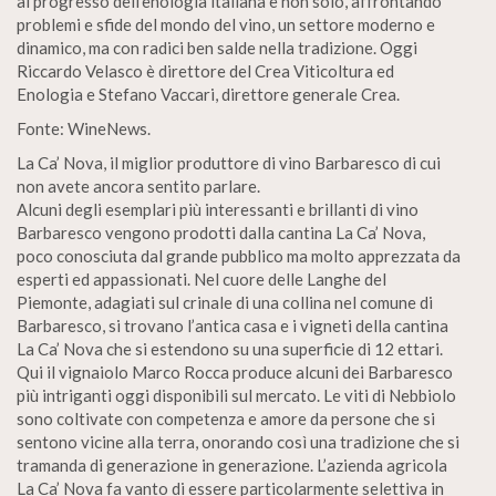
al progresso dell’enologia italiana e non solo, affrontando
problemi e sfide del mondo del vino, un settore moderno e
dinamico, ma con radici ben salde nella tradizione. Oggi
Riccardo Velasco è direttore del Crea Viticoltura ed
Enologia e Stefano Vaccari, direttore generale Crea.
Fonte: WineNews.
La Ca’ Nova, il miglior produttore di vino Barbaresco di cui
non avete ancora sentito parlare.
Alcuni degli esemplari più interessanti e brillanti di vino
Barbaresco vengono prodotti dalla cantina La Ca’ Nova,
poco conosciuta dal grande pubblico ma molto apprezzata da
esperti ed appassionati. Nel cuore delle Langhe del
Piemonte, adagiati sul crinale di una collina nel comune di
Barbaresco, si trovano l’antica casa e i vigneti della cantina
La Ca’ Nova che si estendono su una superficie di 12 ettari.
Qui il vignaiolo Marco Rocca produce alcuni dei Barbaresco
più intriganti oggi disponibili sul mercato. Le viti di Nebbiolo
sono coltivate con competenza e amore da persone che si
sentono vicine alla terra, onorando così una tradizione che si
tramanda di generazione in generazione. L’azienda agricola
La Ca’ Nova fa vanto di essere particolarmente selettiva in