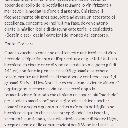
appende al collo delle bottiglie (spumanti o vini frizzanti)
meritevoli le medaglie d’oro e d’argento. Chi riceve il
riconoscimento più prezioso, oltre ad avere un attestato di
eccellenza, concorre poi nell’ultima fase, dove vengono
elette le migliori bolle di ciascuna categoria, le cosiddette
«Best in class», ossia i campioni del mondo del concorso.
Fonte: Corriere.
Quanto zucchero contiene esattamente un bicchiere di vino.
Secondo il Dipartimento dell’agricoltura degli Stati Uniti, un
bicchiere da cinque once di vino rosso da tavola (poco più di
141 gr) contiene in genere circa 0,9 grammi di zucchero
totale, mentre un bicchiere di chardonnay contiene circa 1,4
grammi. Scrive il New York Times che alcune aziende vinicole”
aggiungono zucchero ai vini rossi secchi dopo la
fermentazione” in modo che abbiano un sapore più “morbido”
per il palato americano”, però il giornale si chiede anche:
come si fa a sapere quanto zucchero c’è nella bottiglia o nel
bicchiere di quello che si sta sorseggiando? La risposta,
secondo il quotidiano, sta nella dichiarazione di Nancy Light,
vicepresidente delle comunicazioni per il Wine Institute, la