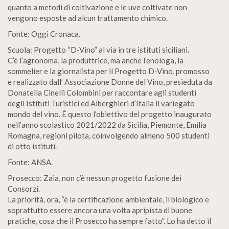
quanto a metodi di coltivazione e le uve coltivate non
vengono esposte ad alcun trattamento chimico.
Fonte: Oggi Cronaca.
Scuola: Progetto “D-Vino” al via in tre istituti siciliani.
C’è l’agronoma, la produttrice, ma anche l’enologa, la
sommelier e la giornalista per il Progetto D-Vino, promosso
e realizzato dall’ Associazione Donne del Vino, presieduta da
Donatella Cinelli Colombini per raccontare agli studenti
degli Istituti Turistici ed Alberghieri d’Italia il variegato
mondo del vino. È questo l’obiettivo del progetto inaugurato
nell’anno scolastico 2021/2022 da Sicilia, Piemonte, Emilia
Romagna, regioni pilota, coinvolgendo almeno 500 studenti
di otto istituti.
Fonte: ANSA.
Prosecco: Zaia, non c’è nessun progetto fusione dei
Consorzi.
La priorità, ora, “è la certificazione ambientale, il biologico e
soprattutto essere ancora una volta apripista di buone
pratiche, cosa che il Prosecco ha sempre fatto”. Lo ha detto il