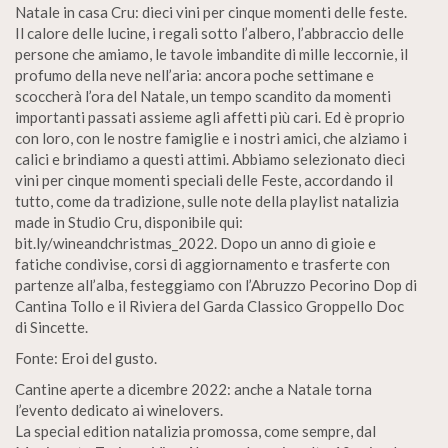
Natale in casa Cru: dieci vini per cinque momenti delle feste.
Il calore delle lucine, i regali sotto l’albero, l’abbraccio delle
persone che amiamo, le tavole imbandite di mille leccornie, il
profumo della neve nell’aria: ancora poche settimane e
scoccherà l’ora del Natale, un tempo scandito da momenti
importanti passati assieme agli affetti più cari. Ed è proprio
con loro, con le nostre famiglie e i nostri amici, che alziamo i
calici e brindiamo a questi attimi. Abbiamo selezionato dieci
vini per cinque momenti speciali delle Feste, accordando il
tutto, come da tradizione, sulle note della playlist natalizia
made in Studio Cru, disponibile qui:
bit.ly/wineandchristmas_2022. Dopo un anno di gioie e
fatiche condivise, corsi di aggiornamento e trasferte con
partenze all’alba, festeggiamo con l’Abruzzo Pecorino Dop di
Cantina Tollo e il Riviera del Garda Classico Groppello Doc
di Sincette.
Fonte: Eroi del gusto.
Cantine aperte a dicembre 2022: anche a Natale torna
l’evento dedicato ai winelovers.
La special edition natalizia promossa, come sempre, dal