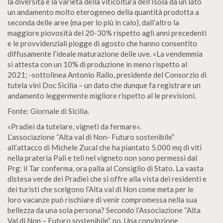
la diversità e la varietà della viticoltura dell’Isola da un lato
un andamento molto eterogeneo della quantità prodotta a
seconda delle aree (ma per lo più in calo), dall’altro la
maggiore piovosità del 20-30% rispetto agli anni precedenti
e le provvidenziali piogge di agosto che hanno consentito
diffusamente l’ideale maturazione delle uve. «La vendemmia
si attesta con un 10% di produzione in meno rispetto al
2021; -sottolinea Antonio Rallo, presidente del Consorzio di
tutela vini Doc Sicilia – un dato che dunque fa registrare un
andamento leggermente migliore rispetto al le previsioni.
Fonte: Giornale di Sicilia.
«Pradiei da tutelare, vigneti da fermare».
L’associazione “Alta val di Non- Futuro sostenibile”
all’attacco di Michele Zucal che ha piantato 5.000 mq di viti
nella prateria Pali e teli nel vigneto non sono permessi dal
Prg: il Tar conferma, ora palla al Consiglio di Stato. La vasta
distesa verde dei Pradiei che si offre alla vista dei residenti e
dei turisti che scelgono l’Alta val di Non come meta per le
loro vacanze può rischiare di venir compromessa nella sua
bellezza da una sola persona? Secondo l’Associazione “Alta
Val di Non – Futuro sostenibile”, no. Una convinzione