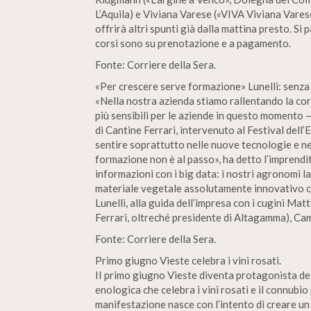
L’Aquila) e Viviana Varese («VIVA Viviana Vares
offrirà altri spunti già dalla mattina presto. Si p
corsi sono su prenotazione e a pagamento.
Fonte: Corriere della Sera.
«Per crescere serve formazione» Lunelli: senza 
«Nella nostra azienda stiamo rallentando la co
più sensibili per le aziende in questo momento 
di Cantine Ferrari, intervenuto al Festival dell
sentire soprattutto nelle nuove tecnologie e ne
formazione non è al passo», ha detto l’imprend
informazioni con i big data: i nostri agronomi 
materiale vegetale assolutamente innovativo ch
Lunelli, alla guida dell’impresa con i cugini Ma
Ferrari, oltreché presidente di Altagamma), Cam
Fonte: Corriere della Sera.
Primo giugno Vieste celebra i vini rosati.
II primo giugno Vieste diventa protagonista del
enologica che celebra i vini rosati e il connubi
manifestazione nasce con l’intento di creare un 