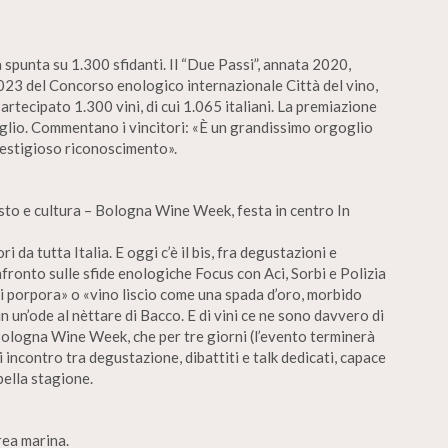
 spunta su 1.300 sfidanti. Il “Due Passi”, annata 2020,
 2023 del Concorso enologico internazionale Città del vino,
artecipato 1.300 vini, di cui 1.065 italiani. La premiazione
luglio. Commentano i vincitori: «È un grandissimo orgoglio
restigioso riconoscimento».
sto e cultura – Bologna Wine Week, festa in centro In
ri da tutta Italia. E oggi c’è il bis, fra degustazioni e
nfronto sulle sfide enologiche Focus con Aci, Sorbi e Polizia
i porpora» o «vino liscio come una spada d’oro, morbido
 un’ode al nèttare di Bacco. E di vini ce ne sono davvero di
la Bologna Wine Week, che per tre giorni (l’evento terminerà
incontro tra degustazione, dibattiti e talk dedicati, capace
 bella stagione.
Area marina.