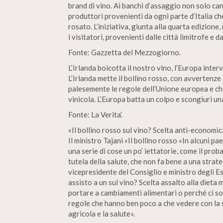
brand di vino. Ai banchi d’assaggio non solo can
produttori provenienti da ogni parte d’Italia c
rosato. L’iniziativa, giunta alla quarta edizion
i visitatori, provenienti dalle città limitrofe e d
Fonte: Gazzetta del Mezzogiorno.
L’Irlanda boicotta il nostro vino, l’Europa inter
L’Irlanda mette il bollino rosso, con avvertenze
palesemente le regole dell’Unione europea e ch
vinicola. L’Europa batta un colpo e scongiuri un
Fonte: La Verita’.
«Il bollino rosso sul vino? Scelta anti-economic
Il ministro Tajani «Il bollino rosso «In alcuni pa
una serie di cose un po’ iettatorie, come il prob
tutela della salute, che non fa bene a una strate
vicepresidente del Consiglio e ministro degli Es
assisto a un sul vino? Scelta assalto alla dieta
portare a cambiamenti alimentari o perché ci so
regole che hanno ben poco a che vedere con la 
agricola e la salute».