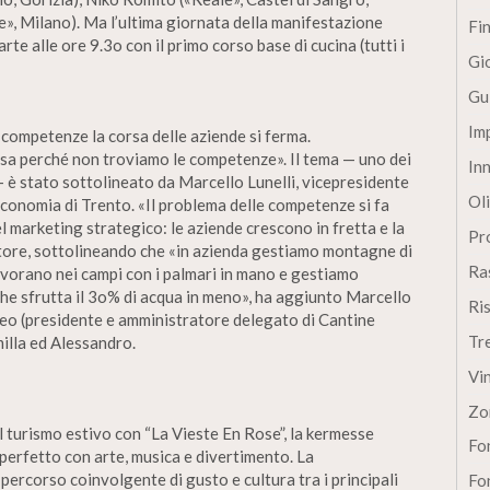
e», Milano). Ma l’ultima giornata della manifestazione
Fi
arte alle ore 9.3o con il primo corso base di cucina (tutti i
Gi
Gu
Im
competenze la corsa delle aziende si ferma.
rsa perché non troviamo le competenze». Il tema — uno dei
In
— è stato sottolineato da Marcello Lunelli, vicepresidente
Oli
’Economia di Trento. «Il problema delle competenze si fa
l marketing strategico: le aziende crescono in fretta e la
Pro
itore, sottolineando che «in azienda gestiamo montagne di
Ra
lavorano nei campi con i palmari in mano e gestiamo
e sfrutta il 3o% di acqua in meno», ha aggiunto Marcello
Ri
tteo (presidente e amministratore delegato di Cantine
Tr
illa ed Alessandro.
Vi
Zo
 turismo estivo con “La Vieste En Rose”, la kermesse
Fon
o perfetto con arte, musica e divertimento. La
percorso coinvolgente di gusto e cultura tra i principali
Fon