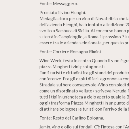
Fonte: Messaggero.
Premiato il vino Flenghi.
Medaglia d’oro per un vino di Novafeltria che la
dell’azienda Flenghi, ha trionfato all’edizione
svolto a Sambuca di Sicilia. Al concorso hanno p
si terrà in Campidoglio, a Roma, il prossimo 7 
essere tra le aziende selezionate, per questo p
Fonte: Corriere Romagna Rimini.
Wine Week, festa in centro Quando il vino è gu
piazza Minghetti vini protagonisti.
Tanti turisti e cittadini fra gli stand dei produtto
conferenze. Fra gli ospiti di ieri, agronomi a co
Stradale sul bere consapevole «Vino con piedi d
come un disordinato velluto» scriveva Neruda, in
tutti i tipi in un’enoteca a cielo aperto quale 
oggi) trasforma Piazza Minghetti in un punto di 
di attirare bolognesi e turisti con l’arrivo della
Fonte: Resto del Carlino Bologna.
Jamin, vino e olio sui fondali. C’è l’intesa con l’