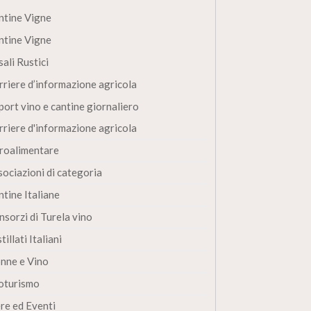
ntine Vigne
ntine Vigne
ali Rustici
rriere d’informazione agricola
port vino e cantine giornaliero
rriere d'informazione agricola
roalimentare
sociazioni di categoria
ntine Italiane
nsorzi di Turela vino
tillati Italiani
nne e Vino
oturismo
ere ed Eventi