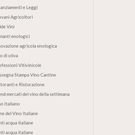
nanziamenti e Leggi
ovani Agricoltori
ide Vini
pianti enologici
novazione agricola enologica
o di oliva
fessioni Vitivinicole
ssegna Stampa Vino Cantine
storanti e Ristorazione
end mercati del vino della settimana
no Italiano
ne del Vino Italiane
ti acqua italiane
ti acqua italiane