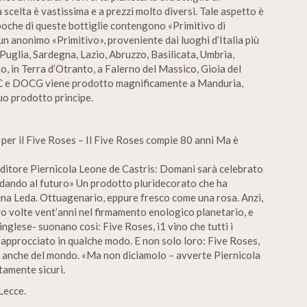
a scelta è vastissima e a prezzi molto diversi. Tale aspetto è
 poche di queste bottiglie contengono «Primitivo di
un anonimo «Primitivo», proveniente dai luoghi d’Italia più
in Puglia, Sardegna, Lazio, Abruzzo, Basilicata, Umbria,
o, in Terra d’Otranto, a Falerno del Massico, Gioia del
DOC e DOCG viene prodotto magnificamente a Manduria,
suo prodotto principe.
per il Five Roses – Il Five Roses compie 80 anni Ma è
enditore Piernicola Leone de Castris: Domani sarà celebrato
rdando al futuro» Un prodotto pluridecorato che ha
tina Leda. Ottuagenario, eppure fresco come una rosa. Anzi,
o volte vent’anni nel firmamento enologico planetario, e
’inglese- suonano così: Five Roses, i1 vino che tutti i
o approcciato in qualche modo. E non solo loro: Five Roses,
rse anche del mondo. «Ma non diciamolo – avverte Piernicola
tamente sicuri.
Lecce.