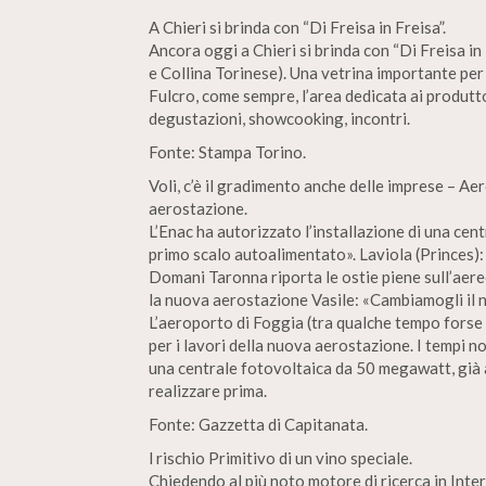
A Chieri si brinda con “Di Freisa in Freisa”.
Ancora oggi a Chieri si brinda con “Di Freisa i
e Collina Torinese). Una vetrina importante per 
Fulcro, come sempre, l’area dedicata ai produtto
degustazioni, showcooking, incontri.
Fonte: Stampa Torino.
Voli, c’è il gradimento anche delle imprese – Ae
aerostazione.
L’Enac ha autorizzato l’installazione di una ce
primo scalo autoalimentato». Laviola (Princes): «
Domani Taronna riporta le ostie piene sull’aere
la nuova aerostazione Vasile: «Cambiamogli il n
L’aeroporto di Foggia (tra qualche tempo forse 
per i lavori della nuova aerostazione. I tempi non
una centrale fotovoltaica da 50 megawatt, già 
realizzare prima.
Fonte: Gazzetta di Capitanata.
l rischio Primitivo di un vino speciale.
Chiedendo al più noto motore di ricerca in Intern