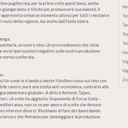
tine pugliesi ma, per la prima volta quest’anno, anche
No
he giungeranno a Vieste per promuovere sua maestà, il
e, rappresenta ormai un momento atteso per tutti i viestani e
Te
al resto della regione, ma anche dall’Italia intera.
Te
Te
venga.
Te
 sanitarie, al nostro vino. Un provvedimento che viola
e avrà ripercussioni negative sulla nostra produzione
Un
a norma scellerata.
Vi
Vi
a».
Zo
esi Ue come in Irlanda si mette il bollino rosso sul vino con
abile cancro, ma è una scelta anti-economica, contraria alla
gia alimentare globale». A dirlo è Antonio Tajani,
teri. «A volte ha aggiunto l’esponente di Forza Italia –
 mediterranea, non so se per amore di scelte che devono
no interessi diversi. Rischiamo di fare dei danni dando
scienza e che finiranno per danneggiare la produzione