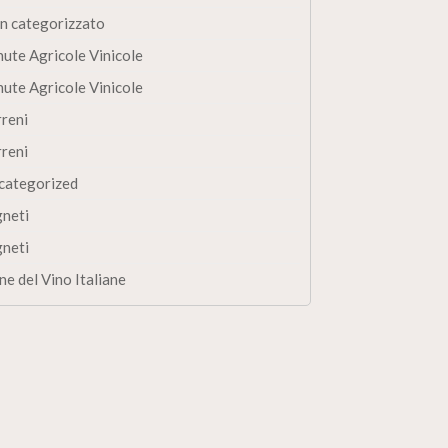
n categorizzato
nute Agricole Vinicole
nute Agricole Vinicole
rreni
rreni
categorized
gneti
gneti
ne del Vino Italiane