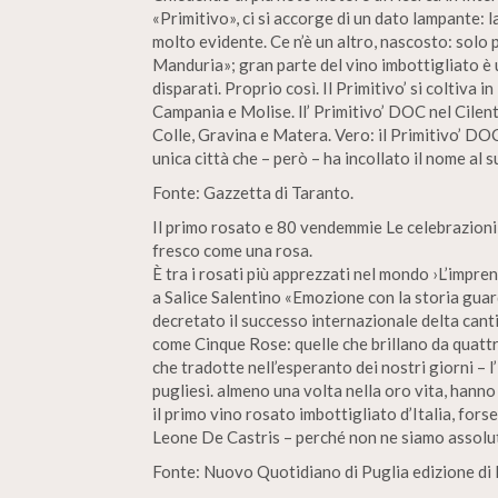
«Primitivo», ci si accorge di un dato lampante: l
molto evidente. Ce n’è un altro, nascosto: solo
Manduria»; gran parte del vino imbottigliato è 
disparati. Proprio così. Il Primitivo’ si coltiva 
Campania e Molise. ll’ Primitivo’ DOC nel Cilent
Colle, Gravina e Matera. Vero: il Primitivo’ 
unica città che – però – ha incollato il nome al 
Fonte: Gazzetta di Taranto.
Il primo rosato e 80 vendemmie Le celebrazioni 
fresco come una rosa.
È tra i rosati più apprezzati nel mondo ›L’impr
a Salice Salentino «Emozione con la storia gua
decretato il successo internazionale delta can
come Cinque Rose: quelle che brillano da quattr
che tradotte nell’esperanto dei nostri giorni – l
pugliesi. almeno una volta nella oro vita, hann
il primo vino rosato imbottigliato d’Italia, fo
Leone De Castris – perché non ne siamo assolu
Fonte: Nuovo Quotidiano di Puglia edizione di 