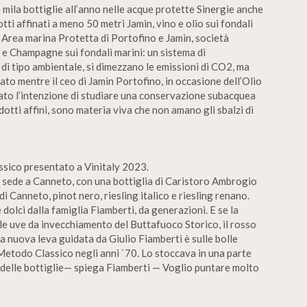
5 mila bottiglie all’anno nelle acque protette Sinergie anche
otti affinati a meno 50 metri Jamin, vino e olio sui fondali
a Area marina Protetta di Portofino e Jamin, società
i e Champagne sui fondali marini: un sistema di
di tipo ambientale, si dimezzano le emissioni di CO2, ma
vato mentre il ceo di Jamin Portofino, in occasione dell’Olio
iato l’intenzione di studiare una conservazione subacquea
rodotti affini, sono materia viva che non amano gli sbalzi di
ssico presentato a Vinitaly 2023.
a sede a Canneto, con una bottiglia di Caristoro Ambrogio
i Canneto, pinot nero, riesling italico e riesling renano.
ne dolci dalla famiglia Fiamberti, da generazioni. E se la
lle uve da invecchiamento del Buttafuoco Storico, il rosso
la nuova leva guidata da Giulio Fiamberti è sulle bolle
Metodo Classico negli anni `70. Lo stoccava in una parte
me delle bottiglie— spiega Fiamberti — Voglio puntare molto