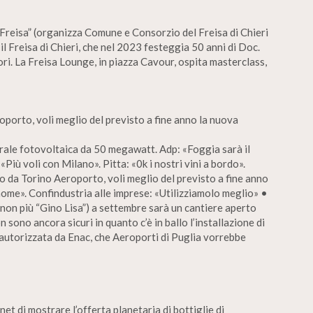
n Freisa” (organizza Comune e Consorzio del Freisa di Chieri
il Freisa di Chieri, che nel 2023 festeggia 50 anni di Doc.
ri. La Freisa Lounge, in piazza Cavour, ospita masterclass,
roporto, voli meglio del previsto a fine anno la nuova
ntrale fotovoltaica da 50 megawatt. Adp: «Foggia sarà il
Più voli con Milano». Pitta: «0k i nostri vini a bordo».
o da Torino Aeroporto, voli meglio del previsto a fine anno
ome». Confindustria alle imprese: «Utilizziamolo meglio» •
non più “Gino Lisa”) a settembre sarà un cantiere aperto
 sono ancora sicuri in quanto c’è in ballo l’installazione di
autorizzata da Enac, che Aeroporti di Puglia vorrebbe
et di mostrare l’offerta planetaria di bottiglie di