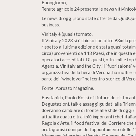
Buongiorno,
Tenute agricole 24 presenta le news vitivinic
Le news di oggi, sono state offerte da QuidQuid
business.
Vinitaly è (quasi) tornato.
Il Vinitaly 2023 si è chiuso con oltre 93mila pr
rispetto all’ultima edizione è stata quasi total
circa) provenienti da 143 Paesi, che in questa 
operatori accreditati. Di questi, oltre mille top
Agenzia. Vinitaly and the City, il “fuorisalone
organizzativa della fiera di Verona, ha inoltre
parte dei “winelover” nel centro storico di Vero
Fonte: Abruzzo Magazine.
Bastianich, Paolo Rossi e il futuro dei ristoran
Degustazioni, talk e assaggi guidati alla Trienn
dovranno cambiare di fronte alle sfide di oggi
attualità quattro tra i più importanti chef itali
Regola d’Arte, il food festival del Corriere che
protagonisti dunque dell’appuntamento delle 1
Klugmann («L’argine a Vencò», Dolegna del Colli