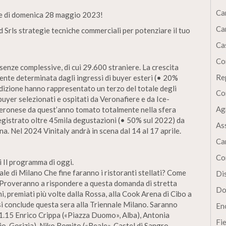
Ca
ole di domenica 28 maggio 2023!
Ca
 Srls strategie tecniche commerciali per potenziare il tuo
Cas
Co
esenze complessive, di cui 29.600 straniere. La crescita
Re
mente determinata dagli ingressi di buyer esteri (• 20%
edizione hanno rappresentato un terzo del totale degli
Co
 buyer selezionati e ospitati da Veronafiere e da Ice-
Ag
” veronese da quest’anno tomato totalmente nella sfera
 registrato oltre 45mila degustazioni (• 50% sul 2022) da
As
na. Nel 2024 Vinitaly andrà in scena dal 14 al 17 aprile.
Ca
Co
ti Il programma di oggi.
ale di Milano Che fine faranno i ristoranti stellati? Come
Dis
? Proveranno a rispondere a questa domanda di stretta
Do
ani, premiati più volte dalla Rossa, alla Cook Arena di Cibo a
 si conclude questa sera alla Triennale Milano. Saranno
En
1.15 Enrico Crippa («Piazza Duomo», Alba), Antonia
Fi
o, Gorizia), Niko Romito («Reale», Castel di Sangro,